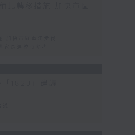
積比轉移措施 加快市區
施 加快市區重建步伐
供家長選校時參考
「1823」建議
建議