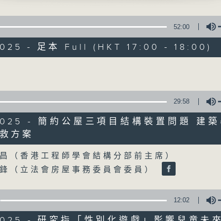
聲音更立體 意見更多元
52:00
025 - 足本 Full (HKT 17:00 - 18:00)
Volume
自由風自由PHON
29:58
特備網頁
PODCASTS
所有集數
0/2025 - 簡約公屋三項目結構裝置問題 建
救方案
Volume
昌（香港工程師學會結構分部前主席）
您喜歡這個節目嗎?
學鋒（立法會房屋事務委員會委員）
主持人：陸宇光、陳燕萍、梁家永、李家文、
12:02
監製：蕭洛汶
0/2025 - 研究指「性別化遊戲」影響兒童未來