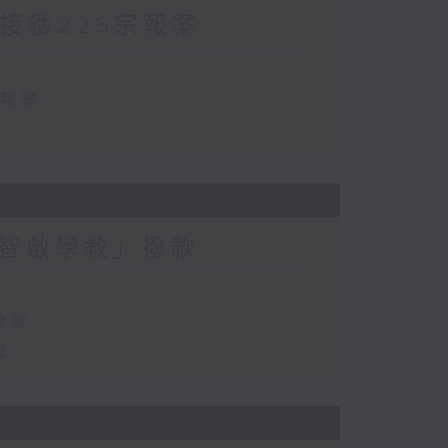
方接獲225宗報案
宗報案
智啟學教」撥款
撥款
況