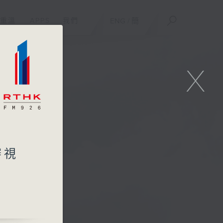
重溫
APPS
我們
ENG
/
簡
X
審視