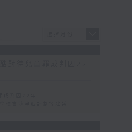
酷對待兒童罪成判囚22
罪成判囚22年
化學校書簿津貼計劃等建議