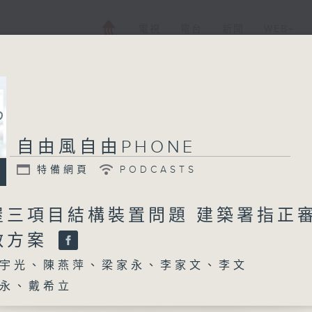
電視
電台
新聞
WEB+
自由風自由PHONE
特備網頁
PODCASTS
屋三項目結構裝置問題 建築署指正
救方案
宇光、陳燕萍、梁家永、李家文、李文
永、戴希立