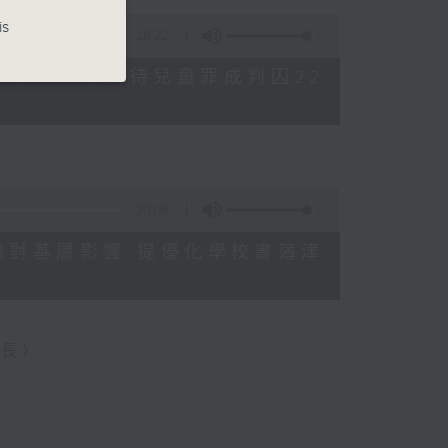
is
18:22
母親誤殺及殘酷對待兒童罪成判囚22
20:08
格升幅對基層影響 提優化學校書簿津
會長）