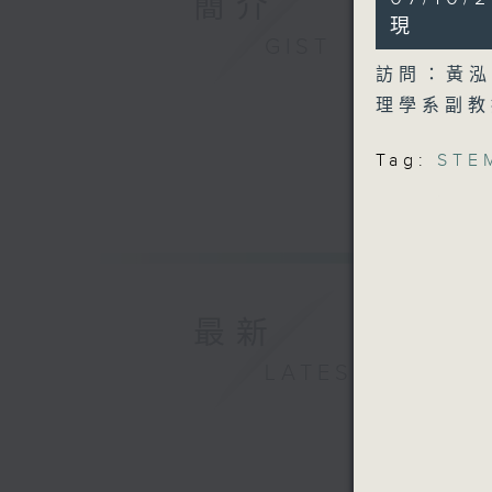
簡介
minutes,
2
現
seconds
GIST
90%
訪問：黃
理學系副
Tag:
STE
最新
LATEST