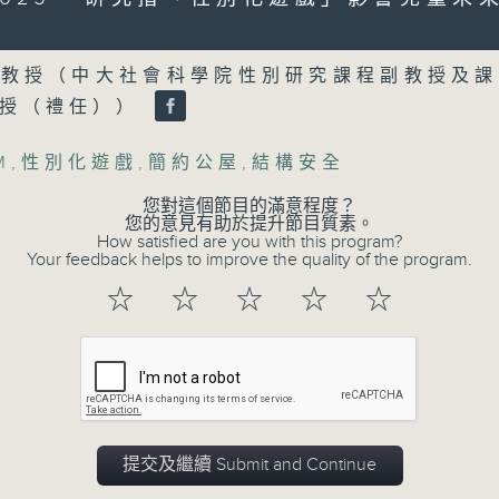
製作：香港電台公共事務組
Volume
聲音更立體 意見更多元
泓教授（中大社會科學院性別研究課程副教授及課
1872311 始終如一
教授（禮任））
製作：
香港電台公共事務組
M
,
性別化遊戲
,
簡約公屋
,
結構安全
讚好Like「
RTHK 香港電台公共事務組
」Fa
您對這個節目的滿意程度？
您的意見有助於提升節目質素。
How satisfied are you with this program?
Your feedback helps to improve the quality of the program.
06/08/2026
☆
☆
☆
☆
☆
5歲男童被虐致死 母親誤殺及殘酷
0
seconds
00:00
of
48
06/08/2026 - 足本 Full (HKT 17:00 
minutes,
53
seconds
Volume
提交及繼續 Submit and Continue
90%