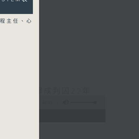
程主任、心
cebook專頁
對待兒童罪成判囚22年
48:53
- 18:00)