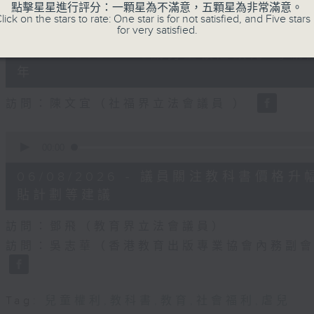
點擊星星進行評分：一顆星為不滿意，五顆星為非常滿意。
0
lick on the stars to rate: One star is for not satisfied, and Five stars 
seconds
00:00
for very satisfied.
of
18
06/08/2026 - 5歲男童被虐致死 
minutes,
22
年
seconds
Volume
90%
訪問：陳文宜（社福界立法會議員 ）
0
seconds
00:00
of
20
06/08/2026 - 議員關注教科書價
minutes,
8
貼計劃等建議
seconds
Volume
90%
訪問：鄧飛（教育界立法會議員）
訪問：吳志華（香港教育出版專業協會內務副
Tag:
兒童權利
,
教科書
,
教育
,
社會福利
,
虐兒