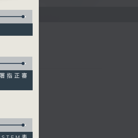
E
築署指正審
李文
STEM表