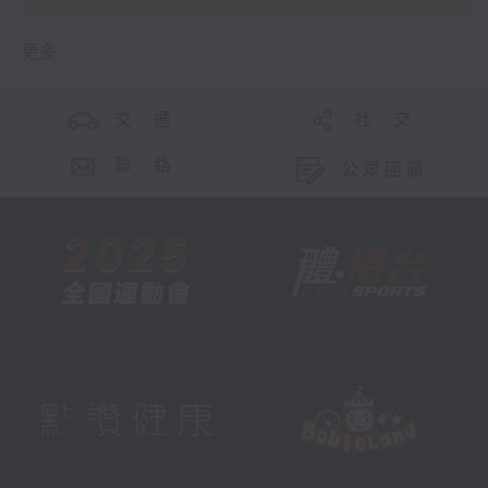
更多 ...
交 通
社 交
聯 絡
公眾回饋