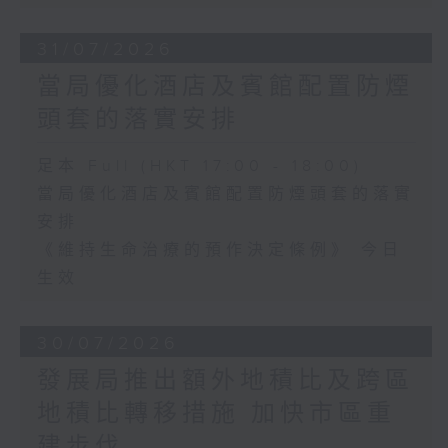
31/07/2026
當局優化酒店及賓館配置防煙
頭套的落實安排
足本 Full (HKT 17:00 - 18:00)
當局優化酒店及賓館配置防煙頭套的落實
安排
《維持生命治療的預作決定條例》 今日
生效
30/07/2026
發展局推出額外地積比及跨區
地積比轉移措施 加快市區重
建步伐