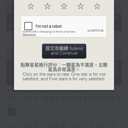
0
☆
☆
☆
☆
☆
seconds
00:00
18:22
of
18
06/08/2026 - 5歲男童被虐致死 母
minutes,
親誤殺及殘酷對待兒童罪成判囚22年
22
seconds
訪問：陳文宜（社福界立法會議員 ）
提交及繼續 Submit
0
and Continue
seconds
00:00
20:08
of
20
06/08/2026 - 議員關注教科書價格
點擊星星進行評分：一顆星為不滿意，五顆
minutes,
星為非常滿意。
升幅對基層影響 提優化學校書簿津貼
8
Click on the stars to rate: One star is for not
seconds
satisfied, and Five stars is for very satisfied.
計劃等建議
訪問：鄧飛（教育界立法會議員）
訪問：吳志華（香港教育出版專業協會內務副會
長）
Tag:
兒童權利
,
教科書
,
教育
,
社會福利
,
虐