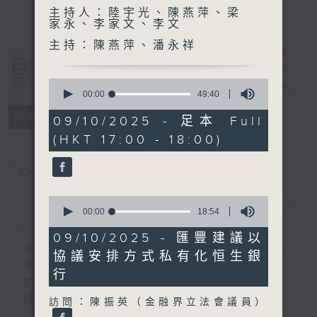
主持人：陸宇光、陳燕萍、梁
家永、李家文、李文
主持：陳燕萍、潘永祥
自由風自由
0
PHONE
電台直播
seconds
00:00
49:40
of
特備網頁
PODCASTS
49
所有集數
09/10/2025 - 足本 Full
minutes,
(HKT 17:00 - 18:00)
40
seconds
您喜歡這個節目嗎?
0
簡介
GIST
seconds
00:00
18:54
of
18
09/10/2025 - 匯豐建議以
minutes,
主持人：陸宇光、陳燕萍、梁家永、李家文、
協議安排方式私有化恒生銀
54
李文
seconds
行
監製：蕭洛汶
製作：香港電台公共事務組
訪問：陳振英（金融界立法會議員）