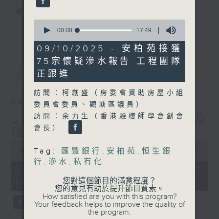
聲音更立體 意見更多元
0
1872311 始終如一
更多...
seconds
00:00
17:49
of
17
製作：
香港電台公共事務組
09/10/2025 - 安柏苑接獲
minutes,
讚好Like「
RTHK 香港電台公共事務組
」
75宗懷疑滲水報告 工程團隊
49
最新
LATEST
seconds
Facebook專頁
正跟進
訪問：柯創盛（房委會資助房屋小組
06/08/2026
委員會委員、觀塘區議員）
5歲男童被虐致死 母親誤殺及
訪問：余力生（香港驗樓師學會創會
會長）
殘酷對待兒童罪成判囚22年
0
seconds
Tag:
匯豐銀行
,
安柏苑
,
恒生銀
00:00
48:53
of
行
,
滲水
,
私有化
48
06/08/2026 - 足本 Full (HKT
minutes,
您對這個節目的滿意程度？
17:00 - 18:00)
53
您的意見有助於提升節目質素。
seconds
How satisfied are you with this program?
Your feedback helps to improve the quality of
the program.