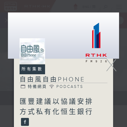
ENG
/
簡
×
全新 RTHK On The Go
取得
一手掌握 RTHK 電台、電視節目
X
所有集數
自由風自由PHONE
特備網頁
PODCASTS
聲音更立體 意見更多元
匯豐建議以協議安排
方式私有化恒生銀行