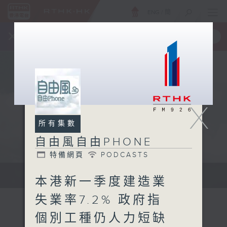
ENG
/
簡
×
全新 RTHK On The Go
取得
一手掌握 RTHK 電台、電視節目
X
所有集數
自由風自由PHONE
特備網頁
PODCASTS
聲音更立體 意見更多元
本港新一季度建造業
失業率7.2% 政府指
個別工種仍人力短缺