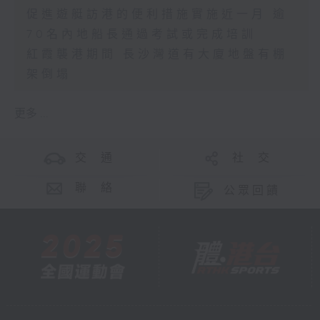
促進遊艇訪港的便利措施實施近一月 逾
70名內地船長通過考試或完成培訓
紅霞襲港期間 長沙灣道有大廈地盤有棚
架倒塌
更多 ...
交 通
社 交
聯 絡
公眾回饋