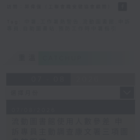
訪問：郭偉强（工聯會職安健協會顧問）
Tag:
中暑
,
工作暑熱警告
,
流動圖書館
,
申訴
專員
,
自助圖書站
,
預防工作時中暑指引
重溫
CATCHUP
07 - 08
2026
07/08/2026
流動圖書館使用人數參差 申
訴專員主動調查康文署三項圖