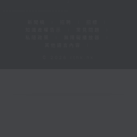
新聞稿
|
招聘
|
招標
|
知識產權告示
|
常見問題
|
私隱政策
|
無障礙播放器
|
其他語言內容
|
© 2026 rthk.hk