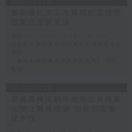
31/07/2026
當局優化酒店及賓館配置防煙
頭套的落實安排
足本 Full (HKT 17:00 - 18:00)
當局優化酒店及賓館配置防煙頭套的落實
安排
《維持生命治療的預作決定條例》 今日
生效
30/07/2026
發展局推出額外地積比及跨區
地積比轉移措施 加快市區重
建步伐