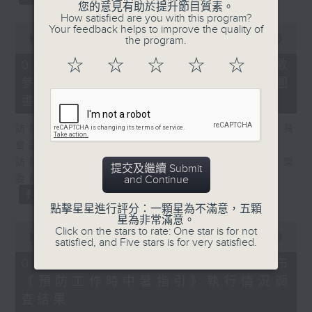
您的意見有助於提升節目質素。
How satisfied are you with this program?
0
Your feedback helps to improve the quality of
seconds
00:00
25:07
the program.
of
25
☆
☆
☆
☆
☆
07/08/2026 - 流動圖書館使用人數
minutes,
參差 申訴專員主動調查康文署三項圖
7
seconds
書館服務
訪問：何敬康（立法會民政及文化體育事務委員
會副主席）
訪問：董健莉（沙田區議會社區參與及文化康樂
提交及繼續 Submit
委員會委員）
and Continue
點擊星星進行評分：一顆星為不滿意，五顆
星為非常滿意。
0
Click on the stars to rate: One star is for not
seconds
00:00
09:48
satisfied, and Five stars is for very satisfied.
of
9
07/08/2026 - 服務業總工會公布
minutes,
《預防工作時中暑指引》執行情況調
48
seconds
查結果