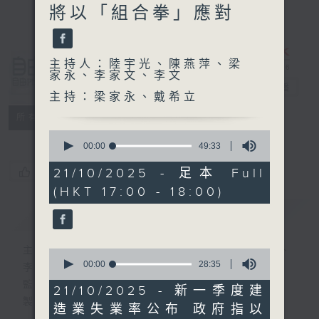
將以「組合拳」應對
主持人：陸宇光、陳燕萍、梁
自由風自由
家永、李家文、李文
PHONE
電台直播
主持：梁家永、戴希立
特備網頁
PODCASTS
所有集數
0
seconds
00:00
49:33
of
49
21/10/2025 - 足本 Full
您喜歡這個節目嗎?
minutes,
(HKT 17:00 - 18:00)
33
seconds
簡介
GIST
主持人：陸宇光、陳燕萍、梁家永、李家文、
0
seconds
00:00
28:35
李文
of
監製：蕭洛汶
28
21/10/2025 - 新一季度建
minutes,
製作：香港電台公共事務組
造業失業率公布 政府指以
35