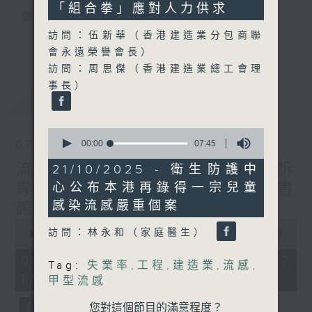
seconds
「組合拳」應對人力供求
聲音更立體 意見更多元
1872311 始終如一
訪問：伍新華（香港建造業分包商聯
更多...
會永遠榮譽會長）
製作：
香港電台公共事務組
訪問：周思傑（香港建造業總工會理
讚好Like「
RTHK 香港電台公共事務組
」
事長）
最新
LATEST
Facebook專頁
0
seconds
00:00
07:45
07/08/2026
of
7
流動圖書館使用人數參差 申訴
21/10/2025 - 衛生防護中
minutes,
專員主動調查康文署三項圖書
心公布本港再錄得一宗兒童
45
seconds
感染流感嚴重個案
館服務
0
訪問：林永和（家庭醫生）
seconds
00:00
47:42
of
47
07/08/2026 - 足本 Full (HKT
Tag:
失業率
,
工程
,
建造業
,
流感
,
minutes,
17:00 - 18:00)
42
甲型流感
seconds
您對這個節目的滿意程度？