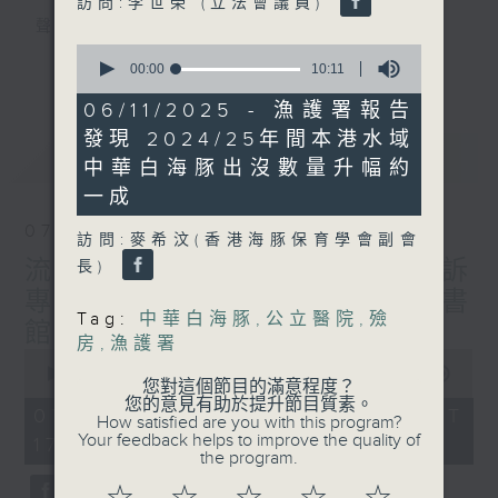
訪問:李世榮 (立法會議員)
聲音更立體 意見更多元
0
1872311 始終如一
更多...
seconds
00:00
10:11
of
10
製作：
香港電台公共事務組
06/11/2025 - 漁護署報告
minutes,
讚好Like「
RTHK 香港電台公共事務組
」
發現 2024/25年間本港水域
11
最新
LATEST
seconds
Facebook專頁
中華白海豚出沒數量升幅約
一成
07/08/2026
訪問:麥希汶(香港海豚保育學會副會
流動圖書館使用人數參差 申訴
長)
專員主動調查康文署三項圖書
Tag:
中華白海豚
,
公立醫院
,
殮
館服務
房
,
漁護署
0
seconds
00:00
47:42
您對這個節目的滿意程度？
of
您的意見有助於提升節目質素。
47
07/08/2026 - 足本 Full (HKT
How satisfied are you with this program?
minutes,
Your feedback helps to improve the quality of
17:00 - 18:00)
42
the program.
seconds