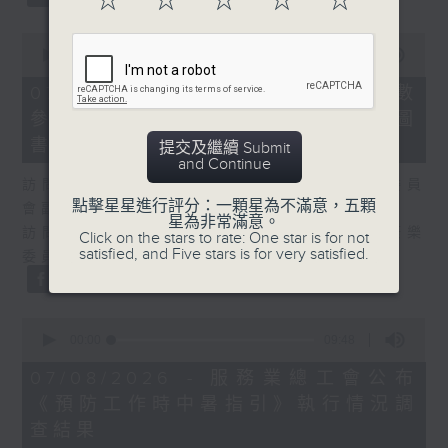
☆
☆
☆
☆
☆
0
seconds
00:00
25:07
of
25
07/08/2026 - 流動圖書館使用人數
minutes,
參差 申訴專員主動調查康文署三項圖
7
seconds
書館服務
提交及繼續 Submit
and Continue
訪問：何敬康（立法會民政及文化體育事務委員
點擊星星進行評分：一顆星為不滿意，五顆
會副主席）
星為非常滿意。
訪問：董健莉（沙田區議會社區參與及文化康樂
Click on the stars to rate: One star is for not
satisfied, and Five stars is for very satisfied.
委員會委員）
0
seconds
00:00
09:48
of
9
07/08/2026 - 服務業總工會公布
minutes,
《預防工作時中暑指引》執行情況調
48
seconds
查結果