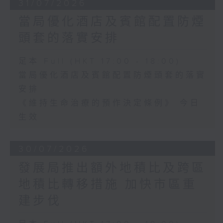
31/07/2026
當局優化酒店及賓館配置防煙
頭套的落實安排
足本 Full (HKT 17:00 - 18:00)
當局優化酒店及賓館配置防煙頭套的落實
安排
《維持生命治療的預作決定條例》 今日
生效
30/07/2026
發展局推出額外地積比及跨區
地積比轉移措施 加快市區重
建步伐