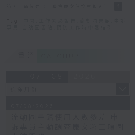
訪問：郭偉强（工聯會職安健協會顧問）
Tag:
中暑
,
工作暑熱警告
,
流動圖書館
,
申訴
專員
,
自助圖書站
,
預防工作時中暑指引
重溫
CATCHUP
07 - 08
2026
07/08/2026
流動圖書館使用人數參差 申
訴專員主動調查康文署三項圖