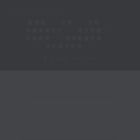
新聞稿
|
招聘
|
招標
|
知識產權告示
|
常見問題
|
私隱政策
|
無障礙播放器
|
其他語言內容
|
© 2026 rthk.hk