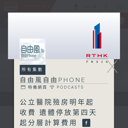
ENG
/
簡
×
全新 RTHK On The Go
取得
一手掌握 RTHK 電台、電視節目
X
所有集數
自由風自由PHONE
特備網頁
PODCASTS
聲音更立體 意見更多元
公立醫院殮房明年起
收費 遺體停放第四天
起分層計算費用