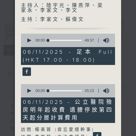
主持人：陸宇光、陳燕萍、梁
家永、李家文、李文
主持：李家文、蘇偉文
自由風自由
0
PHONE
電台直播
seconds
00:00
49:37
of
特備網頁
PODCASTS
49
所有集數
06/11/2025 - 足本 Full
minutes,
(HKT 17:00 - 18:00)
37
seconds
您喜歡這個節目嗎?
0
簡介
GIST
seconds
00:00
25:15
of
25
06/11/2025 - 公立醫院殮
minutes,
主持人：陸宇光、陳燕萍、梁家永、李家文、
房明年起收費 遺體停放第四
15
李文
seconds
天起分層計算費用
監製：蕭洛汶
製作：香港電台公共事務組
訪問:楊美蓉 (毋忘愛總幹事)