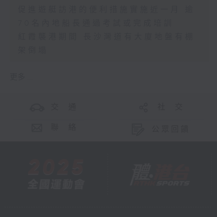
促進遊艇訪港的便利措施實施近一月 逾
70名內地船長通過考試或完成培訓
紅霞襲港期間 長沙灣道有大廈地盤有棚
架倒塌
更多 ...
交 通
社 交
聯 絡
公眾回饋