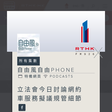
ENG
/
簡
×
全新 RTHK On The Go
取得
一手掌握 RTHK 電台、電視節目
X
所有集數
自由風自由PHONE
特備網頁
PODCASTS
聲音更立體 意見更多元
立法會今日討論網約
車服務擬議規管細節