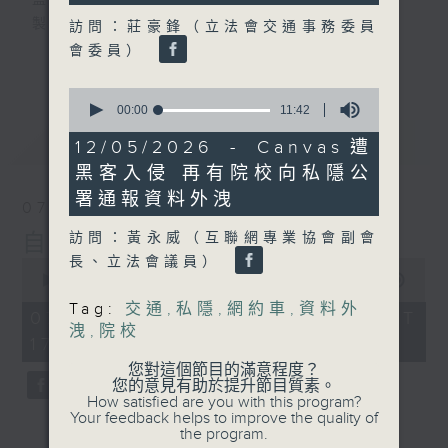
監製：蕭洛汶
製作：香港電台公共事務組
訪問：莊豪鋒（立法會交通事務委員
會委員）
更多...
聲音更立體 意見更多元
0
1872311 始終如一
seconds
00:00
11:42
of
最新
LATEST
11
製作：
香港電台公共事務組
12/05/2026 - Canvas遭
minutes,
讚好Like「
RTHK 香港電台公共事務組
」
黑客入侵 再有院校向私隱公
42
seconds
Facebook專頁
署通報資料外洩
07/08/2026
自由風自由PHONE
訪問：黃永威（互聯網專業協會副會
長、立法會議員）
0
seconds
00:00
56:00
of
Tag:
交通
,
私隱
,
網約車
,
資料外
56
07/08/2026 - 足本 Full (HKT
minutes,
洩
,
院校
17:04 - 18:00)
0
seconds
您對這個節目的滿意程度？
您的意見有助於提升節目質素。
How satisfied are you with this program?
Your feedback helps to improve the quality of
the program.