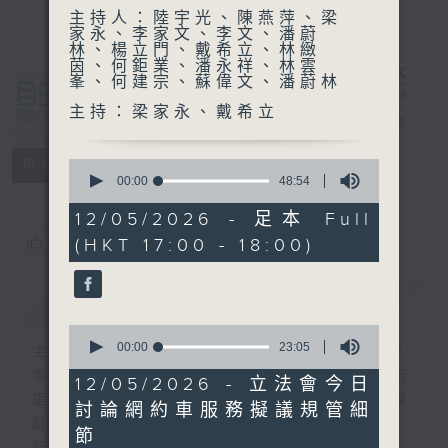
主持人：陸宇光、陳燕萍、梁
家永、李家文、李文、潘蔚
林、楊立門、戴希立、林緻
茵、何鉅業、潘永祥、林雲
峯、何建宗、蘇偉文、潘蔚林
自由風自由
主持：梁家永、戴希立
PHONE
電台直播
特備網頁
PODCASTS
0
所有集數
seconds
00:00
48:54
of
48
12/05/2026 - 足本 Full
minutes,
您喜歡這個節目嗎?
(HKT 17:00 - 18:00)
54
seconds
簡介
GIST
0
seconds
00:00
23:05
主持人：陸宇光、陳燕萍、梁家永、李家文、
of
李文、潘蔚林、楊立門、戴希立、林緻茵、何
23
12/05/2026 - 立法會今日
minutes,
鉅業、潘永祥、林雲峯、何建宗、蘇偉文、潘
討論網約車服務擬議規管細
5
蔚林
seconds
節