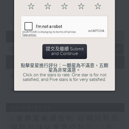
☆
☆
☆
☆
☆
重溫
CATCHUP
07 - 08
2026
提交及繼續 Submit
and Continue
07/08/2026
點擊星星進行評分：一顆星為不滿意，五顆
星為非常滿意。
自由風自由PHONE
Click on the stars to rate: One star is for not
satisfied, and Five stars is for very satisfied.
足本 Full (HKT 17:04 - 18:00)
06/08/2026
5歲男童被虐致死 母親誤殺及
殘酷對待兒童罪成判囚22年