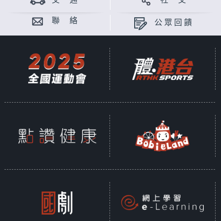
交 通
社 交
聯 絡
公眾回饋