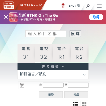
ENG
/
簡
×
全新 RTHK On The Go
取得
一手掌握 RTHK 電台、電視節目
電視
電視
電台
電台
31
32
R1
R2
電台
更多頻道
節目語言／類別
R3
電台
電台
電台
由
至
普通
R4
R5
話台
重設
搜尋