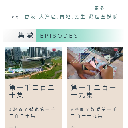
佛山：舉行《2026丹灶環兩江戶外運動嘉
更多...
年華》
Tag:
香港
,
大灣區
,
內地
,
民生
,
灣區全媒睇
梅州：蕉嶺縣向日葵花海吸引大批遊客觀賞
武漢：推出科技旅遊路線
石家莊：以花卉景觀為城市換新裝
集數
EPISODES
南京：推出鄉村研學路線帶動鄉村經濟發展
廣為人知
廣州：青少年公共閱讀空間啟用
廣州：黑水雞於荔灣湖公園落戶繁衍
廣州：番禺寶墨園舉辦夏季賞花活動
灣區新里程
第一千二百二
第一千二百一
惠州：認識如何選擇榴槤
十集
十九集
合肥：本地小龍蝦迎來大豐收
清遠：「跑步雞」帶動旅遊經濟
#灣區全媒睇第一千
#灣區全媒睇第一千
瀋陽：感受當地獨特的「洗浴經濟」
二百二十集
二百一十九集
洛陽：欣賞重渡溝景區絕美風光
揚州：大專院校向中小學生推出遊學體驗活