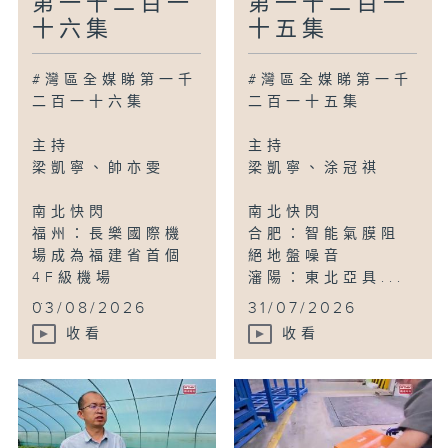
第一千二百一
第一千二百一
十六集
十五集
#灣區全媒睇第一千
#灣區全媒睇第一千
二百一十六集
二百一十五集
主持
主持
梁凱寧、帥亦雯
梁凱寧、涂冠祺
南北快閃
南北快閃
福州：長樂國際機
合肥：智能氣膜阻
場成為福建省首個
絕地盤噪音
4F級機場
瀋陽：東北亞具...
...
03/08/2026
31/07/2026
收看
收看