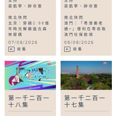
主持
主持
動
梁凱寧、帥亦雯
梁凱寧、帥亦雯
南北快閃
南北快閃
鳥瞰神州
北京：穿越2.98億
澳門：「粵澳養老
杭州：群山擁碧鏡雲影落平湖
年時光解鎖遠古森
通+」便利在粵收取
林密碼
澳門社保款項
...
...
07/08/2026
06/08/2026
收看
收看
第一千二百一
第一千二百一
十八集
十七集