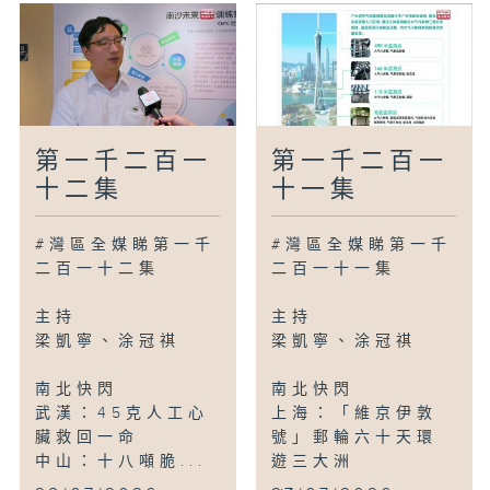
第一千二百一
第一千二百一
十二集
十一集
#灣區全媒睇第一千
#灣區全媒睇第一千
二百一十二集
二百一十一集
主持
主持
梁凱寧、涂冠祺
梁凱寧、涂冠祺
南北快閃
南北快閃
武漢：45克人工心
上海：「維京伊敦
臟救回一命
號」郵輪六十天環
中山：十八噸脆...
遊三大洲
...