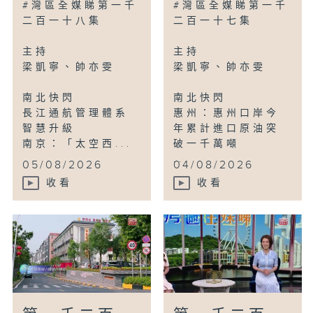
#灣區全媒睇第一千
#灣區全媒睇第一千
二百一十八集
二百一十七集
主持
主持
梁凱寧、帥亦雯
梁凱寧、帥亦雯
南北快閃
南北快閃
長江通航管理體系
惠州：惠州口岸今
智慧升級
年累計進口原油突
南京：「太空西...
破一千萬噸
...
05/08/2026
04/08/2026
收看
收看