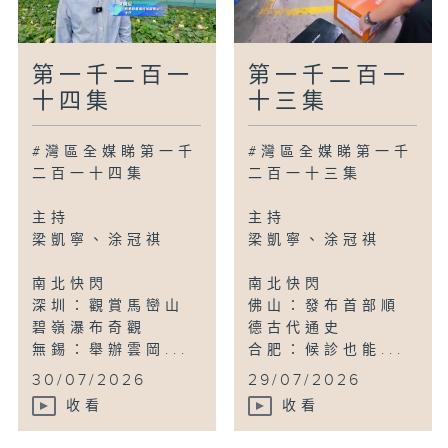
第一千二百一
第一千二百一
十四集
十三集
#灣區全媒睇第一千
#灣區全媒睇第一千
二百一十四集
二百一十三集
主持
主持
梁凱寧、涂冠祺
梁凱寧、涂冠祺
南北快閃
南北快閃
深圳：觀賞馬巒山
佛山：發布首部順
碧嶺瀑布奇觀
德古代通史
無錫：舉辦雲岡...
合肥：候診也能...
30/07/2026
29/07/2026
收看
收看