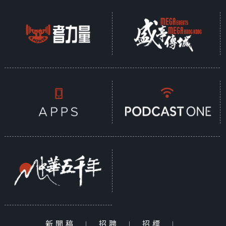
新聞稿
|
招聘
|
招標
|