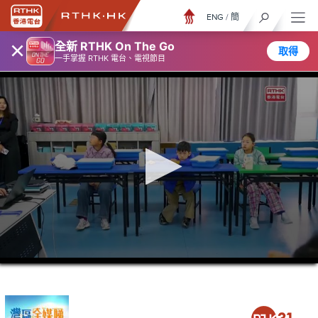
ENG
/
簡
×
全新 RTHK On The Go
取得
一手掌握 RTHK 電台、電視節目
0
seconds
of
26
minutes,
6