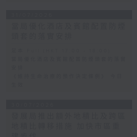
31/07/2026
當局優化酒店及賓館配置防煙
頭套的落實安排
足本 Full (HKT 17:00 - 18:00)
當局優化酒店及賓館配置防煙頭套的落實
安排
《維持生命治療的預作決定條例》 今日
生效
30/07/2026
發展局推出額外地積比及跨區
地積比轉移措施 加快市區重
建步伐