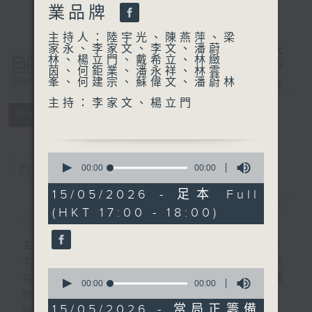
業品牌
主持人：陸宇光、陳燕萍、梁
家永、李家文、李文、潘蔚
林、楊立門、戴希立、林緻
自由風自由
茵、何鉅業、潘永祥、林雲
峯、何建宗、蘇偉文、潘蔚林
PHONE
電台直播
主持：李家文、楊立門
特備網頁
PODCASTS
所有集數
0
您喜歡這個節目嗎?
seconds
00:00
00:00
of
0
15/05/2026 - 足本 Full
seconds
簡介
GIST
(HKT 17:00 - 18:00)
主持人：陸宇光、陳燕萍、梁家永、李家文、
李文、潘蔚林、楊立門、戴希立、林緻茵、何
0
鉅業、潘永祥、林雲峯、何建宗、蘇偉文、潘
seconds
00:00
00:00
of
蔚林
0
15/05/2026 - 當局正籌備