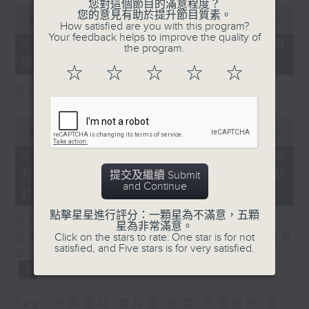
您對這個節目的滿意程度？
0
您的意見有助於提升節目質素。
seconds
00:00
18:22
How satisfied are you with this program?
of
Your feedback helps to improve the quality of
18
06/08/2026 - 5歲男童被虐致死 母
the program.
minutes,
親誤殺及殘酷對待兒童罪成判囚22年
22
☆
☆
☆
☆
☆
seconds
訪問：陳文宜（社福界立法會議員 ）
0
seconds
00:00
20:08
of
20
06/08/2026 - 議員關注教科書價格
minutes,
升幅對基層影響 提優化學校書簿津貼
提交及繼續 Submit
8
and Continue
seconds
計劃等建議
點擊星星進行評分：一顆星為不滿意，五顆
訪問：鄧飛（教育界立法會議員）
星為非常滿意。
Click on the stars to rate: One star is for not
訪問：吳志華（香港教育出版專業協會內務副會
satisfied, and Five stars is for very satisfied.
長）
Tag:
兒童權利
,
教科書
,
教育
,
社會福利
,
虐