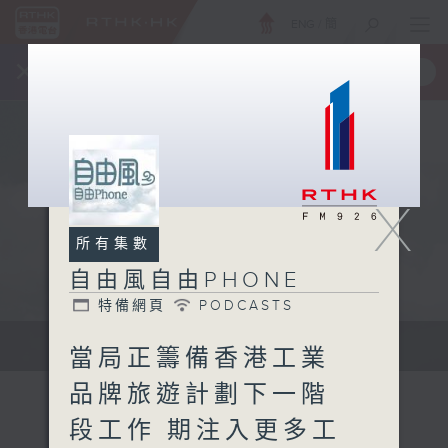
ENG
/
簡
×
全新 RTHK On The Go
取得
一手掌握 RTHK 電台、電視節目
X
所有集數
自由風自由PHONE
特備網頁
PODCASTS
聲音更立體 意見更多元
當局正籌備香港工業
品牌旅遊計劃下一階
段工作 期注入更多工