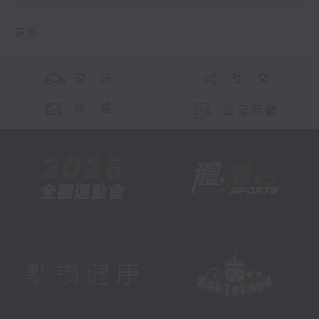
更多 ...
交 通
社 交
聯 絡
公眾回饋