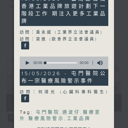
監製：蕭洛汶
seconds
香港工業品牌旅遊計劃下一
製作：香港電台公共事務組
階段工作 期注入更多工業品
更多...
牌
聲音更立體 意見更多元
1872311 始終如一
訪問：黃永威 (工業界立法會議員)
訪問：梁進 (飲食界立法會議員)
最新
LATEST
製作：
香港電台公共事務組
讚好Like「
RTHK 香港電台公共事務組
」
Facebook專頁
0
06/08/2026
seconds
00:00
00:00
of
5歲男童被虐致死 母親誤殺及
0
15/05/2026 - 屯門醫院公
殘酷對待兒童罪成判囚22年
seconds
布一宗醫療風險警示事件
0
seconds
00:00
48:53
訪問：何鴻光 (心臟科專科醫生)
of
48
06/08/2026 - 足本 Full (HKT
minutes,
17:00 - 18:00)
53
seconds
Tag:
屯門醫院
,
通波仔
,
醫療意
外
,
醫療風險警示
,
工業品牌