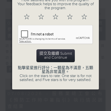
How satisfied are you with this program?
Your feedback helps to improve the quality of
the program.
0
seconds
00:00
25:07
☆
☆
☆
☆
☆
of
25
07/08/2026 - 流動圖書館使用人數
minutes,
參差 申訴專員主動調查康文署三項圖
7
seconds
書館服務
訪問：何敬康（立法會民政及文化體育事務委員
會副主席）
提交及繼續 Submit
and Continue
訪問：董健莉（沙田區議會社區參與及文化康樂
委員會委員）
點擊星星進行評分：一顆星為不滿意，五顆
星為非常滿意。
Click on the stars to rate: One star is for not
satisfied, and Five stars is for very satisfied.
0
seconds
00:00
09:48
of
9
07/08/2026 - 服務業總工會公布
minutes,
《預防工作時中暑指引》執行情況調
48
seconds
查結果