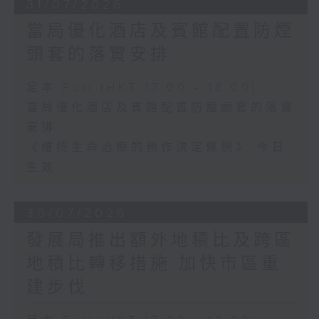
31/07/2026
當局優化酒店及賓館配置防煙
頭套的落實安排
足本 Full (HKT 17:00 - 18:00)
當局優化酒店及賓館配置防煙頭套的落實
安排
《維持生命治療的預作決定條例》 今日
生效
30/07/2026
發展局推出額外地積比及跨區
地積比轉移措施 加快市區重
建步伐