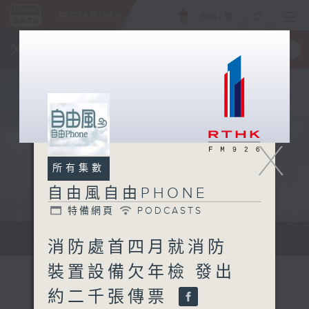
ENG
/
簡
×
全新 RTHK On The Go
取得
一手掌握 RTHK 電台、電視節目
X
所有集數
自由風自由PHONE
特備網頁
PODCASTS
聲音更立體 意見更多元
消防處首四月就消防
裝置設備欠年檢 發出
約二千張傳票