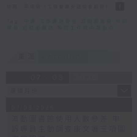
訪問：郭偉强（工聯會職安健協會顧問）
Tag:
中暑
,
工作暑熱警告
,
流動圖書館
,
申訴
專員
,
自助圖書站
,
預防工作時中暑指引
重溫
CATCHUP
07 - 08
2026
07/08/2026
流動圖書館使用人數參差 申
訴專員主動調查康文署三項圖