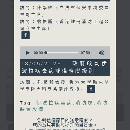
監製：蕭洛汶
製作：香港電台公共事務組
訪問：陳學鋒（立法會保安事務委員
會副主席）
更多...
聲音更立體 意見更多元
訪問：翁振騰（香港註冊消防工程公
1872311 始終如一
司商會主席）
最新
LATEST
製作：
香港電台公共事務組
0
讚好Like「
RTHK 香港電台公共事務組
」
seconds
00:00
07:50
Facebook專頁
of
07/08/2026
7
18/05/2026 - 政府啟動伊
minutes,
流動圖書館使用人數參差 申訴
波拉病毒病戒備應變級別
50
seconds
專員主動調查康文署三項圖書
訪問：孔繁毅教授(香港大學臨床醫
館服務
學學院內科學系講座教授)
0
seconds
00:00
47:42
of
Tag:
伊波拉病毒病
,
消防處
,
消防
47
07/08/2026 - 足本 Full (HKT
裝置設備
minutes,
17:00 - 18:00)
42
您對這個節目的滿意程度？
seconds
您的意見有助於提升節目質素。