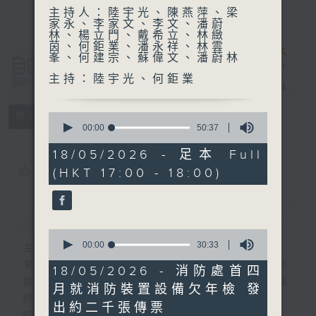
主持人：陸宇光、陳燕萍、梁
家永、李家文、李文、潘蔚
林、楊立門、戴希立、林緻
茵、何鉅業、潘永祥、林雲
峯、何建宗、蘇偉文、潘蔚林
自由風自由
主持：陸宇光、何鉅業
PHONE
電台直播
特備網頁
PODCASTS
0
所有集數
seconds
00:00
50:37
of
50
18/05/2026 - 足本 Full
minutes,
您喜歡這個節目嗎?
(HKT 17:00 - 18:00)
37
seconds
簡介
GIST
0
seconds
00:00
30:33
主持人：陸宇光、陳燕萍、梁家永、李家文、
of
李文、潘蔚林、楊立門、戴希立、林緻茵、何
30
18/05/2026 - 消防處首四
minutes,
鉅業、潘永祥、林雲峯、何建宗、蘇偉文、潘
月就消防裝置設備欠年檢 發
33
蔚林
seconds
出約二千張傳票