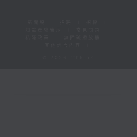
新聞稿
|
招聘
|
招標
|
知識產權告示
|
常見問題
|
私隱政策
|
無障礙播放器
|
其他語言內容
|
© 2026 rthk.hk