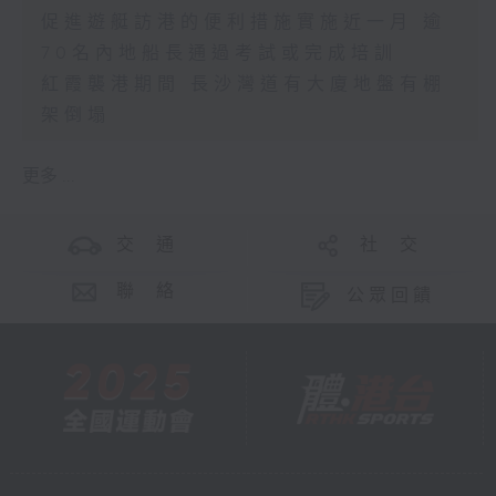
促進遊艇訪港的便利措施實施近一月 逾
70名內地船長通過考試或完成培訓
紅霞襲港期間 長沙灣道有大廈地盤有棚
架倒塌
更多 ...
交 通
社 交
聯 絡
公眾回饋