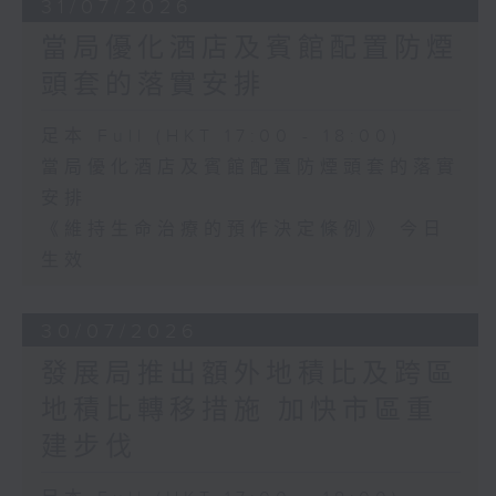
31/07/2026
當局優化酒店及賓館配置防煙
頭套的落實安排
足本 Full (HKT 17:00 - 18:00)
當局優化酒店及賓館配置防煙頭套的落實
安排
《維持生命治療的預作決定條例》 今日
生效
30/07/2026
發展局推出額外地積比及跨區
地積比轉移措施 加快市區重
建步伐