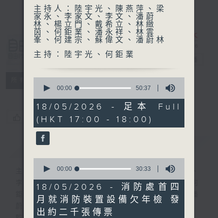
主持人：陸宇光、陳燕萍、梁
家永、李家文、李文、潘蔚
林、楊立門、戴希立、林緻
茵、何鉅業、潘永祥、林雲
峯、何建宗、蘇偉文、潘蔚林
自由風自由
主持：陸宇光、何鉅業
PHONE
電台直播
特備網頁
PODCASTS
0
所有集數
seconds
00:00
50:37
of
50
18/05/2026 - 足本 Full
minutes,
您喜歡這個節目嗎?
(HKT 17:00 - 18:00)
37
seconds
簡介
GIST
0
seconds
00:00
30:33
主持人：陸宇光、陳燕萍、梁家永、李家文、
of
李文、潘蔚林、楊立門、戴希立、林緻茵、何
30
18/05/2026 - 消防處首四
minutes,
鉅業、潘永祥、林雲峯、何建宗、蘇偉文、潘
月就消防裝置設備欠年檢 發
33
蔚林
seconds
出約二千張傳票