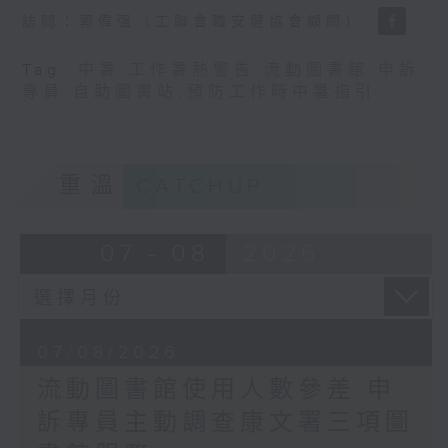
訪問：郭偉强（工聯會職安健協會顧問）
Tag:
中暑
,
工作暑熱警告
,
流動圖書館
,
申訴
專員
,
自助圖書站
,
預防工作時中暑指引
重溫
CATCHUP
07 - 08
2026
07/08/2026
流動圖書館使用人數參差 申
訴專員主動調查康文署三項圖