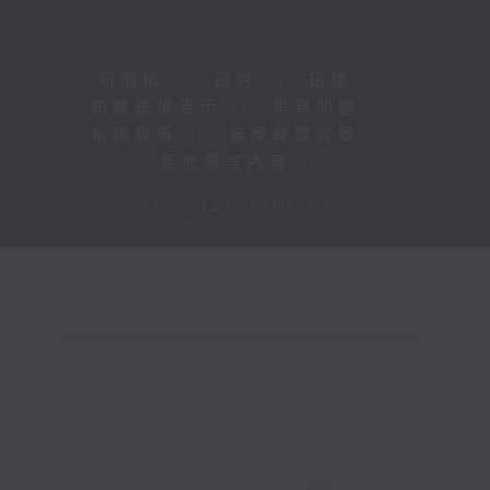
新聞稿
|
招聘
|
招標
|
知識產權告示
|
常見問題
|
私隱政策
|
無障礙播放器
|
其他語言內容
|
© 2026 rthk.hk