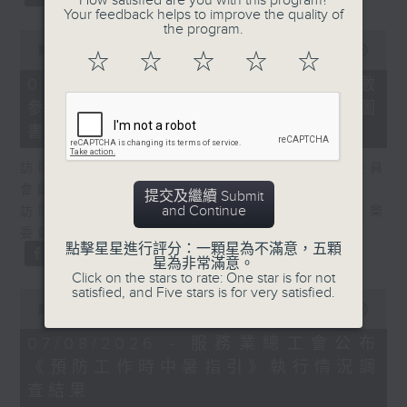
How satisfied are you with this program?
Your feedback helps to improve the quality of
the program.
0
seconds
00:00
25:07
☆
☆
☆
☆
☆
of
25
07/08/2026 - 流動圖書館使用人數
minutes,
參差 申訴專員主動調查康文署三項圖
7
seconds
書館服務
訪問：何敬康（立法會民政及文化體育事務委員
會副主席）
提交及繼續 Submit
and Continue
訪問：董健莉（沙田區議會社區參與及文化康樂
委員會委員）
點擊星星進行評分：一顆星為不滿意，五顆
星為非常滿意。
Click on the stars to rate: One star is for not
satisfied, and Five stars is for very satisfied.
0
seconds
00:00
09:48
of
9
07/08/2026 - 服務業總工會公布
minutes,
《預防工作時中暑指引》執行情況調
48
seconds
查結果