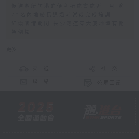
促進遊艇訪港的便利措施實施近一月 逾
70名內地船長通過考試或完成培訓
紅霞襲港期間 長沙灣道有大廈地盤有棚
架倒塌
更多 ...
交 通
社 交
聯 絡
公眾回饋