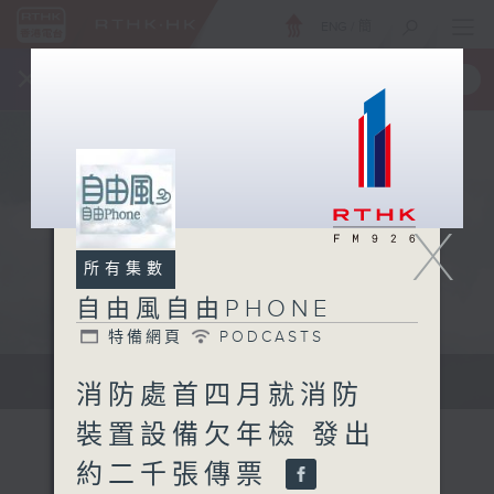
ENG
/
簡
×
全新 RTHK On The Go
取得
一手掌握 RTHK 電台、電視節目
X
所有集數
自由風自由PHONE
特備網頁
PODCASTS
聲音更立體 意見更多元
消防處首四月就消防
裝置設備欠年檢 發出
約二千張傳票