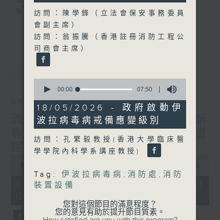
監製：蕭洛汶
製作：香港電台公共事務組
訪問：陳學鋒（立法會保安事務委員
會副主席）
更多...
聲音更立體 意見更多元
訪問：翁振騰（香港註冊消防工程公
1872311 始終如一
司商會主席）
最新
LATEST
製作：
香港電台公共事務組
0
讚好Like「
RTHK 香港電台公共事務組
」
seconds
00:00
07:50
Facebook專頁
of
07/08/2026
7
18/05/2026 - 政府啟動伊
minutes,
流動圖書館使用人數參差 申訴
波拉病毒病戒備應變級別
50
seconds
專員主動調查康文署三項圖書
訪問：孔繁毅教授(香港大學臨床醫
館服務
學學院內科學系講座教授)
0
seconds
00:00
47:42
of
Tag:
伊波拉病毒病
,
消防處
,
消防
47
07/08/2026 - 足本 Full (HKT
裝置設備
minutes,
17:00 - 18:00)
42
您對這個節目的滿意程度？
seconds
您的意見有助於提升節目質素。