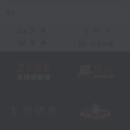
更多 ...
交 通
社 交
聯 絡
公眾回饋