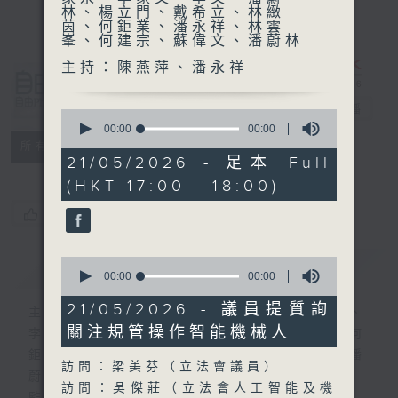
林、楊立門、戴希立、林緻
茵、何鉅業、潘永祥、林雲
峯、何建宗、蘇偉文、潘蔚林
主持：陳燕萍、潘永祥
自由風自由
PHONE
電台直播
0
seconds
00:00
00:00
of
特備網頁
PODCASTS
所有集數
0
21/05/2026 - 足本 Full
seconds
(HKT 17:00 - 18:00)
您喜歡這個節目嗎?
0
簡介
GIST
seconds
00:00
00:00
of
0
21/05/2026 - 議員提質詢
主持人：陸宇光、陳燕萍、梁家永、李家文、
seconds
關注規管操作智能機械人
李文、潘蔚林、楊立門、戴希立、林緻茵、何
鉅業、潘永祥、林雲峯、何建宗、蘇偉文、潘
訪問：梁美芬（立法會議員）
蔚林
訪問：吳傑莊（立法會人工智能及機