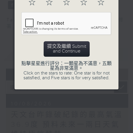
☆
☆
☆
☆
☆
Tag:
五年規劃
,
代辦維修
,
天文台
,
屋宇維修
署
,
施政報告
,
極端酷熱
提交及繼續 Submit
and Continue
重溫
CATCHUP
點擊星星進行評分：一顆星為不滿意，五顆
星為非常滿意。
07 - 08
2026
Click on the stars to rate: One star is for not
satisfied, and Five stars is for very satisfied.
10/08/2026
天文台昨錄破紀錄的最高氣溫
36.9度 預料未來一兩日天氣