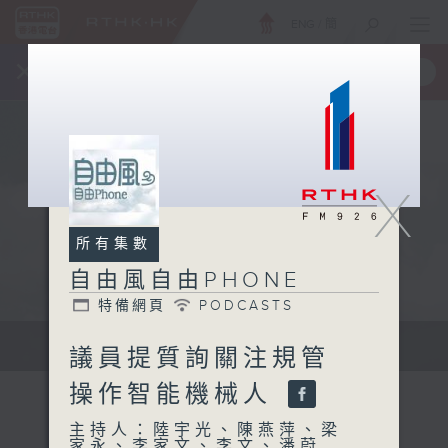
ENG
/
簡
×
全新 RTHK On The Go
取得
一手掌握 RTHK 電台、電視節目
X
所有集數
自由風自由PHONE
特備網頁
PODCASTS
聲音更立體 意見更多元
議員提質詢關注規管
操作智能機械人
主持人：陸宇光、陳燕萍、梁
家永、李家文、李文、潘蔚