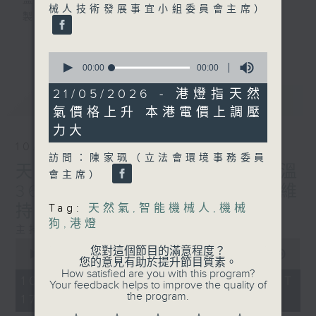
監製：蕭洛汶
械人技術發展事宜小組委員會主席）
製作：香港電台公共事務組
更多...
聲音更立體 意見更多元
0
seconds
1872311 始終如一
00:00
00:00
of
0
21/05/2026 - 港燈指天然
最新
LATEST
seconds
製作：
香港電台公共事務組
氣價格上升 本港電價上調壓
讚好Like「
RTHK 香港電台公共事務組
」
力大
Facebook專頁
10/08/2026
訪問：陳家珮（立法會環境事務委員
天文台昨錄破紀錄的最高氣溫
會主席）
36.9度 預料未來一兩日天氣維
持極端酷熱
Tag:
天然氣
,
智能機械人
,
機械
狗
,
港燈
主持：陸宇光、何鉅業
0
您對這個節目的滿意程度？
seconds
00:00
56:00
您的意見有助於提升節目質素。
of
How satisfied are you with this program?
56
10/08/2026 - 足本 Full (HKT
Your feedback helps to improve the quality of
minutes,
the program.
17:04 - 18:00)
0
seconds