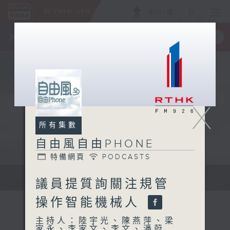
ENG
/
簡
×
全新 RTHK On The Go
取得
一手掌握 RTHK 電台、電視節目
X
所有集數
自由風自由PHONE
特備網頁
PODCASTS
聲音更立體 意見更多元
議員提質詢關注規管
操作智能機械人
主持人：陸宇光、陳燕萍、梁
家永、李家文、李文、潘蔚