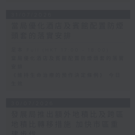
31/07/2026
當局優化酒店及賓館配置防煙
頭套的落實安排
足本 Full (HKT 17:00 - 18:00)
當局優化酒店及賓館配置防煙頭套的落實
安排
《維持生命治療的預作決定條例》 今日
生效
30/07/2026
發展局推出額外地積比及跨區
地積比轉移措施 加快市區重
建步伐