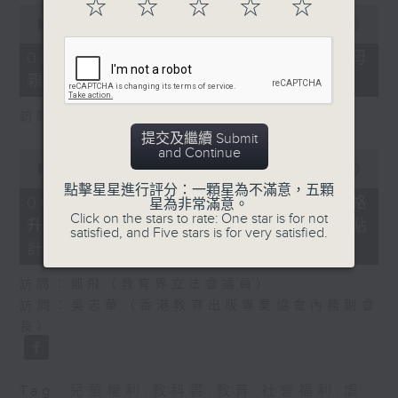
☆
☆
☆
☆
☆
0
seconds
00:00
18:22
of
18
06/08/2026 - 5歲男童被虐致死 母
minutes,
親誤殺及殘酷對待兒童罪成判囚22年
22
seconds
訪問：陳文宜（社福界立法會議員 ）
提交及繼續 Submit
and Continue
0
seconds
00:00
20:08
of
點擊星星進行評分：一顆星為不滿意，五顆
20
06/08/2026 - 議員關注教科書價格
星為非常滿意。
minutes,
Click on the stars to rate: One star is for not
升幅對基層影響 提優化學校書簿津貼
8
satisfied, and Five stars is for very satisfied.
seconds
計劃等建議
訪問：鄧飛（教育界立法會議員）
訪問：吳志華（香港教育出版專業協會內務副會
長）
Tag:
兒童權利
,
教科書
,
教育
,
社會福利
,
虐