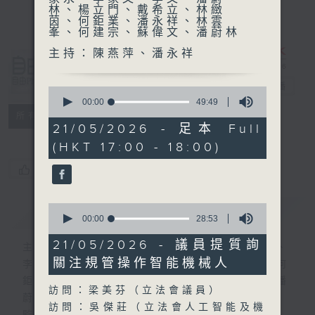
林、楊立門、戴希立、林緻
茵、何鉅業、潘永祥、林雲
峯、何建宗、蘇偉文、潘蔚林
主持：陳燕萍、潘永祥
自由風自由
PHONE
電台直播
0
seconds
00:00
49:49
of
特備網頁
PODCASTS
所有集數
49
21/05/2026 - 足本 Full
minutes,
(HKT 17:00 - 18:00)
49
seconds
您喜歡這個節目嗎?
0
簡介
GIST
seconds
00:00
28:53
of
28
21/05/2026 - 議員提質詢
主持人：陸宇光、陳燕萍、梁家永、李家文、
minutes,
關注規管操作智能機械人
53
李文、潘蔚林、楊立門、戴希立、林緻茵、何
seconds
鉅業、潘永祥、林雲峯、何建宗、蘇偉文、潘
訪問：梁美芬（立法會議員）
蔚林
訪問：吳傑莊（立法會人工智能及機