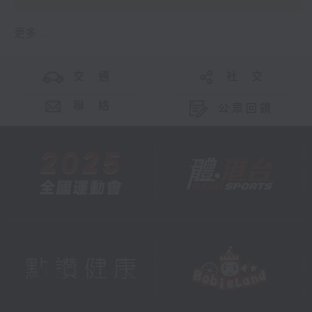
更多 ...
交 通
社 交
聯 絡
公眾回饋