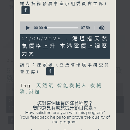
監製：蕭洛汶
械人技術發展事宜小組委員會主席）
製作：香港電台公共事務組
更多...
聲音更立體 意見更多元
0
seconds
1872311 始終如一
00:00
07:59
of
7
21/05/2026 - 港燈指天然
最新
LATEST
minutes,
製作：
香港電台公共事務組
氣價格上升 本港電價上調壓
59
讚好Like「
RTHK 香港電台公共事務組
」
seconds
力大
Facebook專頁
06/08/2026
訪問：陳家珮（立法會環境事務委員
5歲男童被虐致死 母親誤殺及
會主席）
殘酷對待兒童罪成判囚22年
0
Tag:
天然氣
,
智能機械人
,
機械
seconds
00:00
48:53
狗
,
港燈
of
48
06/08/2026 - 足本 Full (HKT
您對這個節目的滿意程度？
minutes,
17:00 - 18:00)
您的意見有助於提升節目質素。
53
How satisfied are you with this program?
seconds
Your feedback helps to improve the quality of
the program.