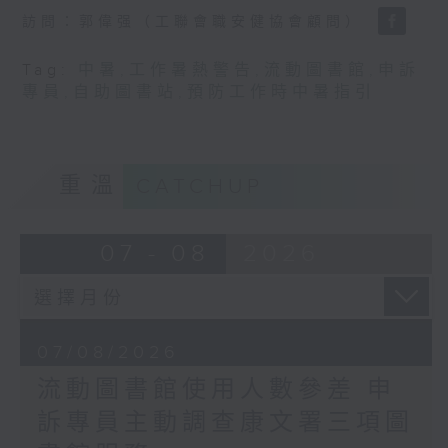
訪問：郭偉强（工聯會職安健協會顧問）
Tag:
中暑
,
工作暑熱警告
,
流動圖書館
,
申訴
專員
,
自助圖書站
,
預防工作時中暑指引
重溫
CATCHUP
07 - 08
2026
07/08/2026
流動圖書館使用人數參差 申
訴專員主動調查康文署三項圖