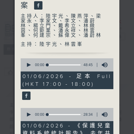
案
主持人：陸宇光、陳燕萍、梁
家永、李家文、李文、潘蔚
林、楊立門、戴希立、林緻
自由風自由
茵、何鉅業、潘永祥、林雲
峯、何建宗、蘇偉文、潘蔚林
PHONE
電台直播
主持：陸宇光、林雲峯
特備網頁
PODCASTS
所有集數
0
seconds
00:00
48:45
of
您喜歡這個節目嗎?
48
01/06/2026 - 足本 Full
minutes,
(HKT 17:00 - 18:00)
45
簡介
seconds
GIST
主持人：陸宇光、陳燕萍、梁家永、李家文、
0
李文、潘蔚林、楊立門、戴希立、林緻茵、何
seconds
00:00
28:34
of
鉅業、潘永祥、林雲峯、何建宗、蘇偉文、潘
28
01/06/2026 - 《保護兒童
蔚林
minutes,
資料系統統計報告》 去年共
34