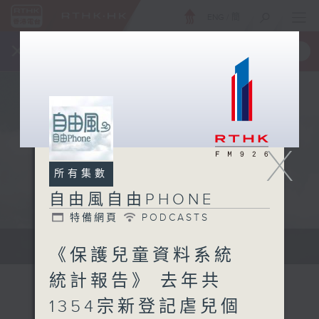
ENG
/
簡
×
全新 RTHK On The Go
取得
一手掌握 RTHK 電台、電視節目
X
所有集數
自由風自由PHONE
特備網頁
PODCASTS
聲音更立體 意見更多元
《保護兒童資料系統
統計報告》 去年共
1354宗新登記虐兒個