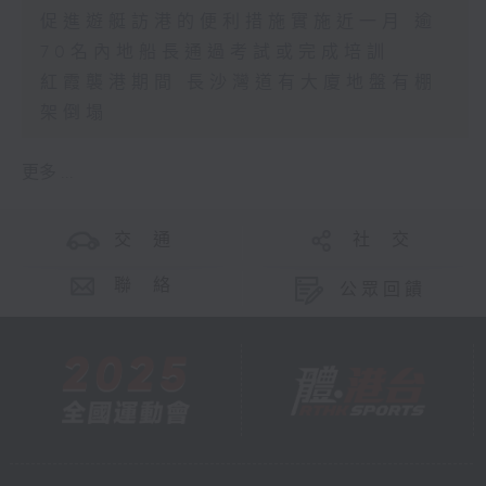
促進遊艇訪港的便利措施實施近一月 逾
70名內地船長通過考試或完成培訓
紅霞襲港期間 長沙灣道有大廈地盤有棚
架倒塌
更多 ...
交 通
社 交
聯 絡
公眾回饋