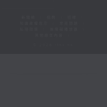
新聞稿
|
招聘
|
招標
|
知識產權告示
|
常見問題
|
私隱政策
|
無障礙播放器
|
其他語言內容
|
© 2026 rthk.hk