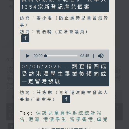
監製：蕭洛汶
seconds
1354宗新登記虐兒個案
製作：香港電台公共事務組
更多...
訪問：婁小君（防止虐待兒童會總幹
聲音更立體 意見更多元
事）
1872311 始終如一
訪問：管浩鳴（立法會議員）
最新
LATEST
製作：
香港電台公共事務組
讚好Like「
RTHK 香港電台公共事務組
」
0
Facebook專頁
seconds
00:00
08:45
07/08/2026
of
8
01/06/2026 - 調查指四成
流動圖書館使用人數參差 申訴
minutes,
受訪港漂學生畢業後傾向或
45
專員主動調查康文署三項圖書
seconds
一定留港發展
館服務
0
訪問：莊詠琳（青年港漂總會發起人
seconds
00:00
47:42
兼執行副會長）
of
47
07/08/2026 - 足本 Full (HKT
minutes,
Tag:
保護兒童資料系統統計報
17:00 - 18:00)
42
告
,
港漂
,
港漂學生
,
留學香港
,
虐兒
seconds