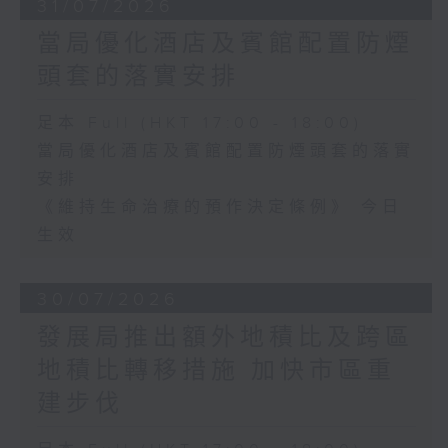
31/07/2026
當局優化酒店及賓館配置防煙
頭套的落實安排
足本 Full (HKT 17:00 - 18:00)
當局優化酒店及賓館配置防煙頭套的落實
安排
《維持生命治療的預作決定條例》 今日
生效
30/07/2026
發展局推出額外地積比及跨區
地積比轉移措施 加快市區重
建步伐