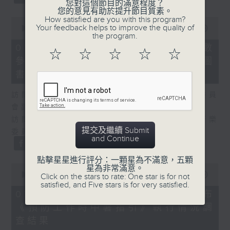
您對這個節目的滿意程度？
您的意見有助於提升節目質素。
How satisfied are you with this program?
0
Your feedback helps to improve the quality of
seconds
00:00
25:07
the program.
of
25
07/08/2026 - 流動圖書館使用人數
☆
☆
☆
☆
☆
minutes,
參差 申訴專員主動調查康文署三項圖
7
seconds
書館服務
訪問：何敬康（立法會民政及文化體育事務委員
會副主席）
訪問：董健莉（沙田區議會社區參與及文化康樂
提交及繼續 Submit
委員會委員）
and Continue
點擊星星進行評分：一顆星為不滿意，五顆
0
星為非常滿意。
seconds
00:00
09:48
Click on the stars to rate: One star is for not
of
satisfied, and Five stars is for very satisfied.
9
07/08/2026 - 服務業總工會公布
minutes,
《預防工作時中暑指引》執行情況調
48
seconds
查結果