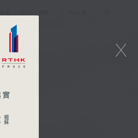
重溫
APPS
我們
ENG
/
簡
X
起實
、楊
、蘇