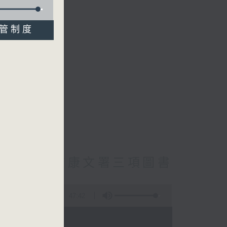
規管制度
cebook專頁
員主動調查康文署三項圖書
47:42
- 18:00)