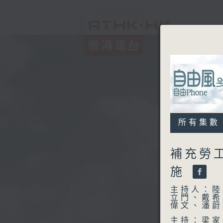
所有集數
補充勞
施
主持人：陸
立門、戴希
偉文、潘蔚
主持：梁家