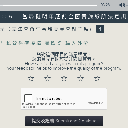
監製：蕭洛汶
06:28
製作：香港電台公共事務組
6/2026 - 當局擬明年底前全面實施診所法定
聲音更立體 意見更多元
Volume
光（立法會衞生事務委員會副主席)
1872311 始終如一
界
,
私營醫療機構
,
餐飲業
,
輸入外勞
製作：
香港電台公共事務組
您對這個節目的滿意程度？
讚好Like「
RTHK 香港電台公共事務組
」Fa
您的意見有助於提升節目質素。
How satisfied are you with this program?
Your feedback helps to improve the quality of the program.
☆
☆
☆
☆
☆
07/08/2026
流動圖書館使用人數參差 申訴專
館服務
0
seconds
00:00
of
47
提交及繼續 Submit and Continue
07/08/2026 - 足本 Full (HKT 17:00 
minutes,