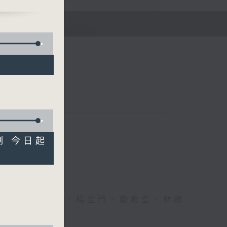
E
制 今日起
、李文、潘蔚林、楊立門、戴希立、林緻
文、潘蔚林