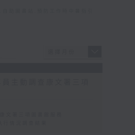
,
自助圖書站
,
預防工作時中暑指引
專員主動調查康文署三項
查康文署三項圖書館服務
執行情況調查結果