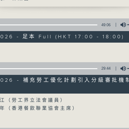
聲音更立體 意見更多元
49:06
026 - 足本 Full (HKT 17:00 - 18:00)
Volume
自由風自由PHON
29:44
特備網頁
PODCASTS
所有集數
6/2026 - 補充勞工優化計劃引入分級審批機
Volume
您喜歡這個節目嗎?
江（勞工界立法會議員）
年（香港餐飲聯業協會主席）
主持人：陸宇光、陳燕萍、梁家永、李家文
茵、何鉅業、潘永祥、林雲峯、何建宗、蘇偉