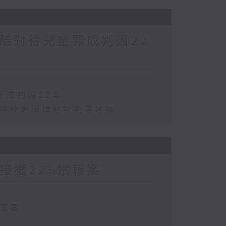
酷對待兒童罪成判囚22
罪成判囚22年
化學校書簿津貼計劃等建議
方接獲225宗報案
宗報案