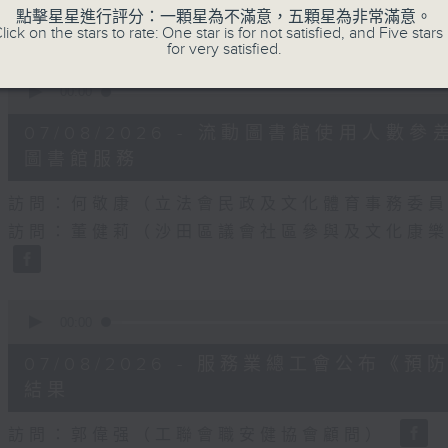
42
點擊星星進行評分：一顆星為不滿意，五顆星為非常滿意。
seconds
Volume
lick on the stars to rate: One star is for not satisfied, and Five stars 
90%
for very satisfied.
0
seconds
00:00
of
25
07/08/2026 - 流動圖書館使用人
minutes,
7
圖書館服務
seconds
Volume
90%
訪問：何敬康（立法會民政及文化體育事務委
訪問：董健莉（沙田區議會社區參與及文化康
0
seconds
00:00
of
9
07/08/2026 - 服務業總工會公布
minutes,
48
結果
seconds
Volume
90%
訪問：郭偉强（工聯會職安健協會顧問）