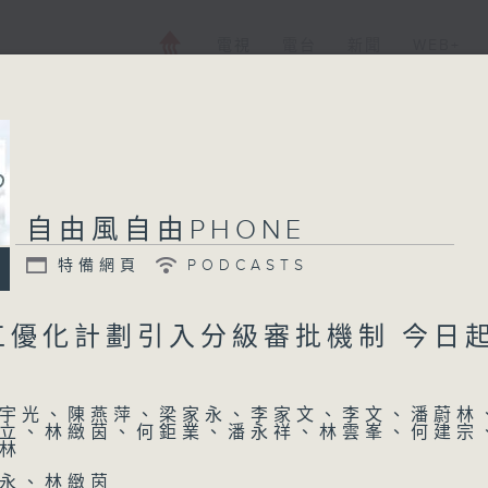
電視
電台
新聞
WEB+
自由風自由PHONE
特備網頁
PODCASTS
工優化計劃引入分級審批機制 今日
宇光、陳燕萍、梁家永、李家文、李文、潘蔚林
立、林緻茵、何鉅業、潘永祥、林雲峯、何建宗
林
永、林緻茵