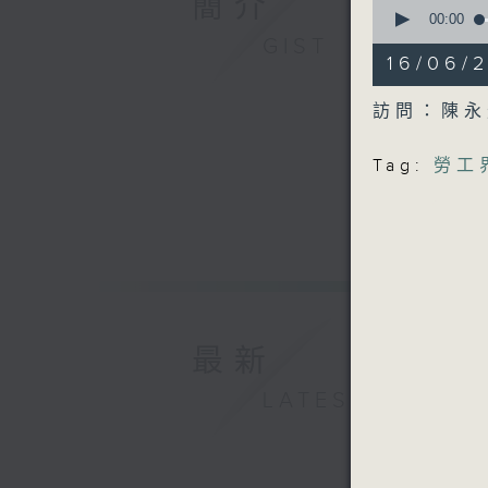
簡介
0
seconds
00:00
of
GIST
6
16/0
minutes,
28
seconds
訪問：陳永
90%
Tag:
勞工
最新
LATEST