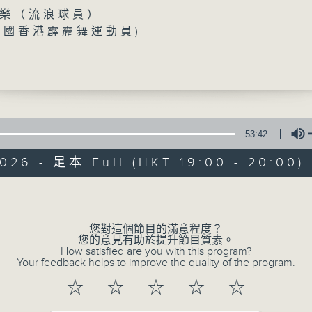
樂（流浪球員）
中國香港霹靂舞運動員)
P」嘉賓：
國香港三項鐵人運動員）
一台運動會
53:42
026 - 足本 Full (HKT 19:00 - 20:00)
所有集數
Volume
您喜歡這個節目嗎?
您對這個節目的滿意程度？
您的意見有助於提升節目質素。
How satisfied are you with this program?
Your feedback helps to improve the quality of the program.
主持人：徐嘉樂、王昭鴻、余翠怡、黃凱彥
節目聚焦各學界體育項目以及近年受青年人
☆
☆
☆
☆
☆
識，讓市民了解如何去參與該項目、參與時