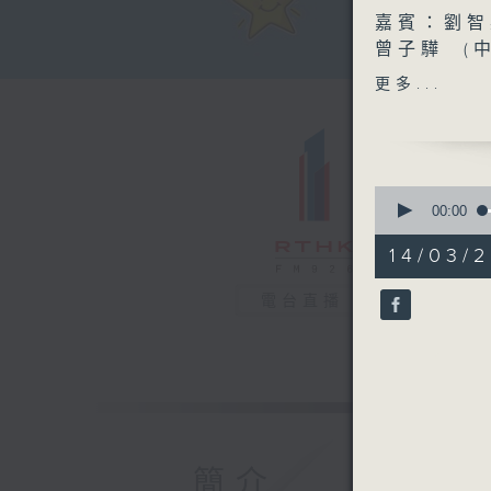
嘉賓：劉智
曾子驊 (
更多...
「今日MV
蔡欣妍（中
0
seconds
00:00
of
53
14/03/2
minutes,
42
seconds
電台直播
90%
簡介