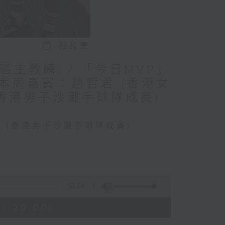
相片集
主教練) / 「今日MVP」
本周嘉賓：趙哲君 (香港女
(香港男子沙灘手球隊成員)
謙 (香港男子沙灘手球隊成員)
52:54
 - 20:00)