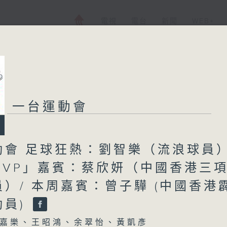
電視
電台
新聞
WEB+
一台運動會
動會 足球狂熱：劉智樂（流浪球員）
MVP」嘉賓：蔡欣妍（中國香港三
）/ 本周嘉賓：曾子驊 (中國香港
動員)
嘉樂、王昭鴻、余翠怡、黃凱彥