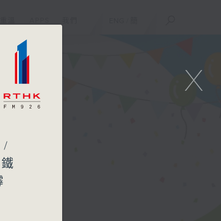
重溫
APPS
我們
ENG
/
簡
X
/
項鐵
霹