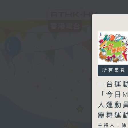
所有集數
一台運
「今日
人運動員
靂舞運
主持人：徐