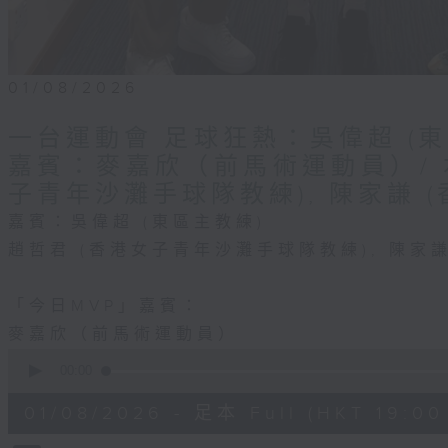
01/08/2026
一台運動會 足球狂熱：吳偉超 (東區
嘉賓：麥嘉欣（前馬術運動員）/ 
子青年沙灘手球隊教練), 陳家謙 
嘉賓：吳偉超 (東區主教練)
趙哲君 (香港女子青年沙灘手球隊教練), 陳家
「今日MVP」嘉賓：
麥嘉欣（前馬術運動員）
0
seconds
00:00
of
52
01/08/2026 - 足本 Full (HKT 19:00
minutes,
54