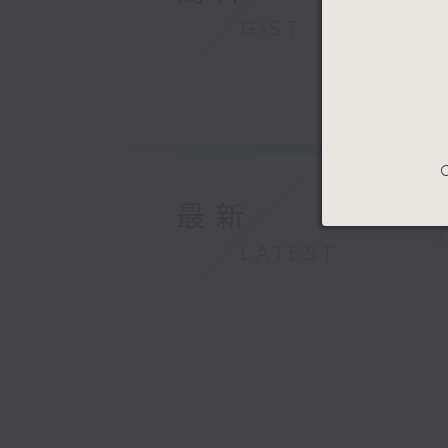
GIST
C
最新
LATEST