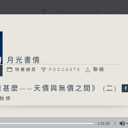
電視
電台
新聞
WEB+
月光書情
聯絡
特備網頁
PODCASTS
甚麼——天價與無價之間》 (二)
秋婷
1:01:00