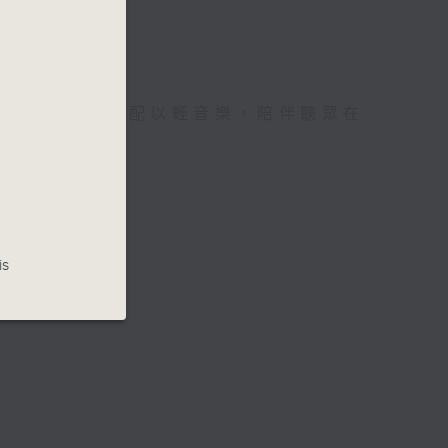
誦讀文學選段，配以輕音樂，陪伴聽眾在
世界。
is