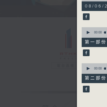
of
1
08/06/
hour,
1
minute,
0
seconds
90%
0
seconds
00:00
of
30
第一部份 P
minutes,
10
seconds
90%
0
電台直播
seconds
00:00
of
31
第二部份 P
minutes,
9
seconds
90%