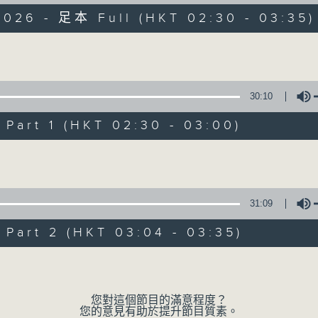
2026 - 足本 Full (HKT 02:30 - 03:35)
窗邊映照着淡淡的月光 文字伴隨似睡未睡的凌
Volume
30:10
art 1 (HKT 02:30 - 03:00)
月光書情
Volume
特備網頁
PODCASTS
所有集數
31:09
您喜歡這個節目嗎?
art 2 (HKT 03:04 - 03:35)
Volume
主持人：李秋婷
您對這個節目的滿意程度？
您的意見有助於提升節目質素。