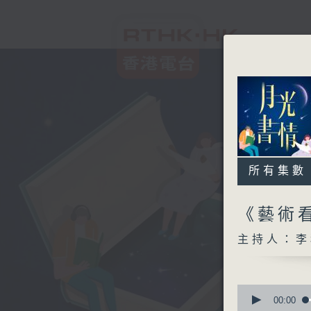
所有集數
《藝術看
主持人：李
0
seconds
00:00