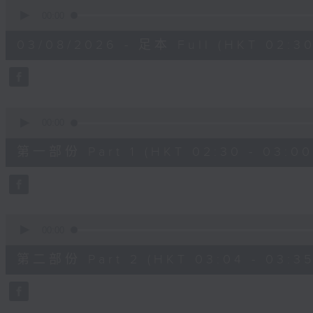
0
seconds
00:00
of
1
03/08/2026 - 足本 Full (HKT 02:30
hour,
1
minute,
0
seconds
Volume
90%
0
seconds
00:00
of
30
第一部份 Part 1 (HKT 02:30 - 03:00
minutes,
0
seconds
Volume
90%
0
seconds
00:00
of
31
第二部份 Part 2 (HKT 03:04 - 03:35
minutes,
9
seconds
Volume
90%