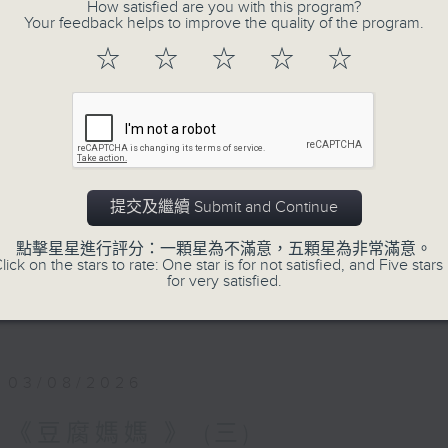
夜幕 就像一本書的封面
How satisfied are you with this program?
Your feedback helps to improve the quality of the program.
小心 翼翼
☆
☆
☆
☆
☆
翻開一頁
低調的月色，正隨心漫遊
又是一個新的星期，是喜，是憂？節目主持
深夜間放鬆心情，放下生活中的重，浮游閱讀
第一台播放時間
提交及繼續 Submit and Continue
星期一02:30至03:30
點擊星星進行評分：一顆星為不滿意，五顆星為非常滿意。
lick on the stars to rate: One star is for not satisfied, and Five stars 
for very satisfied.
#香港電台文教組
#
藝文一格
culture.rthk.hk
03/08/2026
《豆腐媽媽 》 (三)