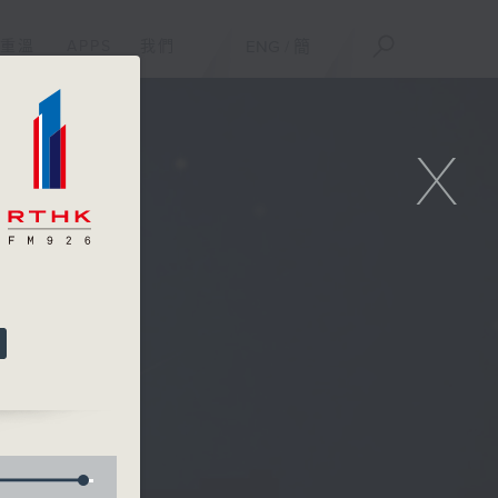
重溫
APPS
我們
ENG
/
簡
X