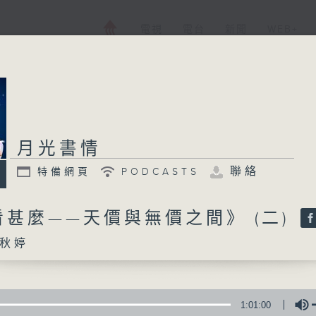
電視
電台
新聞
WEB+
月光書情
聯絡
特備網頁
PODCASTS
甚麼——天價與無價之間》 (二)
秋婷
1:01:00