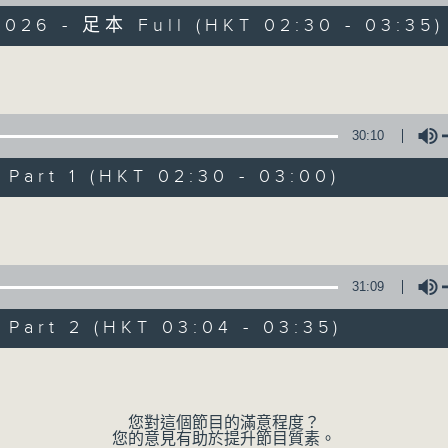
2026 - 足本 Full (HKT 02:30 - 03:35)
窗邊映照着淡淡的月光 文字伴隨似睡未睡的凌
Volume
30:10
art 1 (HKT 02:30 - 03:00)
月光書情
Volume
特備網頁
PODCASTS
所有集數
31:09
您喜歡這個節目嗎?
art 2 (HKT 03:04 - 03:35)
Volume
主持人：李秋婷
您對這個節目的滿意程度？
您的意見有助於提升節目質素。