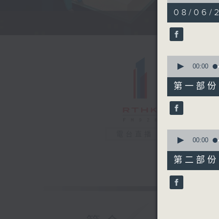
of
1
08/06/
hour,
1
minute,
0
seconds
90%
0
seconds
00:00
of
30
第一部份 P
minutes,
10
seconds
90%
0
電台直播
seconds
00:00
of
31
第二部份 P
minutes,
9
seconds
90%