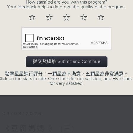
夜幕 就像一本書的封面
How satisfied are you with this program?
Your feedback helps to improve the quality of the program.
小心 翼翼
☆
☆
☆
☆
☆
翻開一頁
低調的月色，正隨心漫遊
又是一個新的星期，是喜，是憂？節目主持
深夜間放鬆心情，放下生活中的重，浮游閱讀
第一台播放時間
提交及繼續 Submit and Continue
星期一02:30至03:30
點擊星星進行評分：一顆星為不滿意，五顆星為非常滿意。
lick on the stars to rate: One star is for not satisfied, and Five stars 
for very satisfied.
#香港電台文教組
#
藝文一格
culture.rthk.hk
03/08/2026
《豆腐媽媽 》 (三)