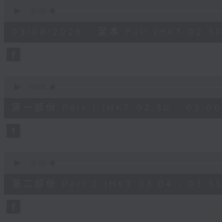
0
seconds
00:00
of
1
03/08/2026 - 足本 Full (HKT 02:30
hour,
1
minute,
0
seconds
Volume
90%
0
seconds
00:00
of
30
第一部份 Part 1 (HKT 02:30 - 03:00
minutes,
0
seconds
Volume
90%
0
seconds
00:00
of
31
第二部份 Part 2 (HKT 03:04 - 03:35
minutes,
9
seconds
Volume
90%