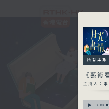
所有集數
《藝術看
主持人：李
0
seconds
00:00