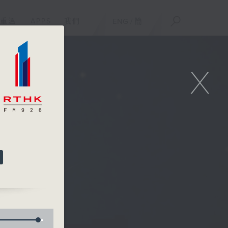
重溫
APPS
我們
ENG
/
簡
X