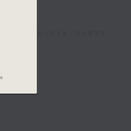
誦讀文學選段，配以輕音樂，陪伴聽眾在
世界。
is