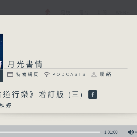
電視
電台
新聞
WEB+
月光書情
聯絡
特備網頁
PODCASTS
道行樂》增訂版 (三)
秋婷
1:01:00