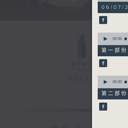
of
1
06/07/
hour,
1
minute,
0
seconds
90%
0
seconds
00:00
of
30
第一部份 P
minutes,
10
seconds
90%
0
電台直播
seconds
00:00
of
31
第二部份 P
minutes,
10
seconds
90%