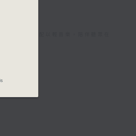
誦讀文學選段，配以輕音樂，陪伴聽眾在
世界。
is