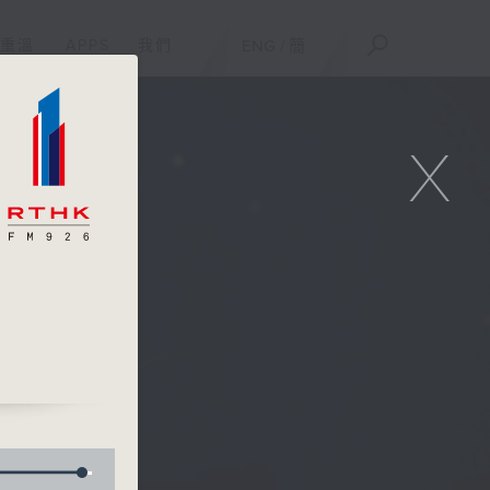
重溫
APPS
我們
ENG
/
簡
X