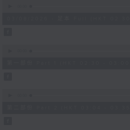
0
seconds
00:00
of
1
03/08/2026 - 足本 Full (HKT 02:30
hour,
1
minute,
0
seconds
Volume
90%
0
seconds
00:00
of
30
第一部份 Part 1 (HKT 02:30 - 03:00
minutes,
0
seconds
Volume
90%
0
seconds
00:00
of
31
第二部份 Part 2 (HKT 03:04 - 03:35
minutes,
9
seconds
Volume
90%