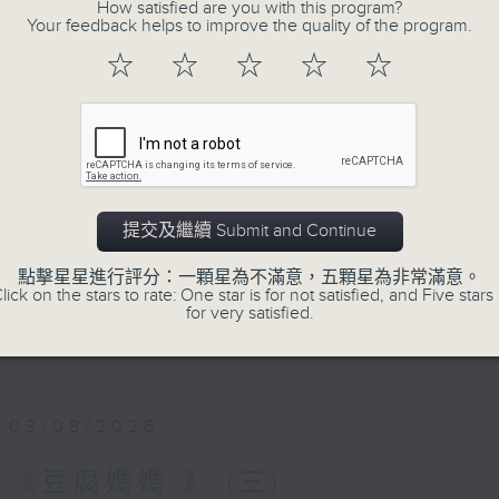
夜幕 就像一本書的封面
How satisfied are you with this program?
Your feedback helps to improve the quality of the program.
小心 翼翼
☆
☆
☆
☆
☆
翻開一頁
低調的月色，正隨心漫遊
又是一個新的星期，是喜，是憂？節目主持
深夜間放鬆心情，放下生活中的重，浮游閱讀
第一台播放時間
提交及繼續 Submit and Continue
星期一02:30至03:30
點擊星星進行評分：一顆星為不滿意，五顆星為非常滿意。
lick on the stars to rate: One star is for not satisfied, and Five stars 
for very satisfied.
#香港電台文教組
#
藝文一格
culture.rthk.hk
03/08/2026
《豆腐媽媽 》 (三)