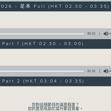
2026 - 足本 Full (HKT 02:30 - 03:35)
窗邊映照着淡淡的月光 文字伴隨似睡未睡的凌
Volume
30:10
art 1 (HKT 02:30 - 03:00)
月光書情
Volume
特備網頁
PODCASTS
所有集數
31:10
您喜歡這個節目嗎?
art 2 (HKT 03:04 - 03:35)
Volume
主持人：李秋婷
您對這個節目的滿意程度？
您的意見有助於提升節目質素。