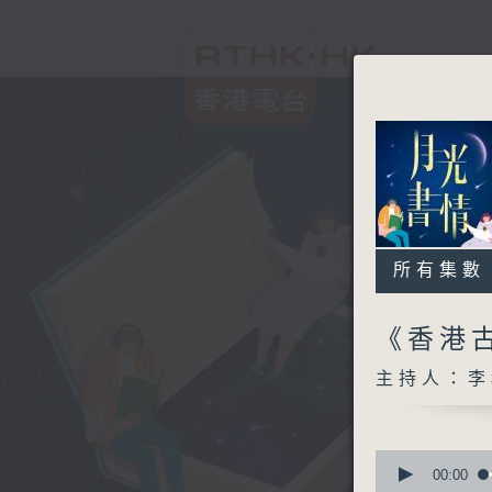
所有集數
《香港古
主持人：李
0
seconds
00:00