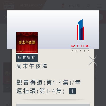
ENG
/
簡
×
全新 RTHK On The Go
取得
一手掌握 RTHK 電台、電視節目
X
所有集數
周末午夜場
周末午夜場
電台直播
觀音得道(第1-4集)/幸
所有集數
運指環(第1-4集)
您喜歡這個節目嗎?
0