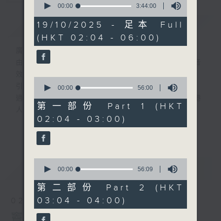
seconds
00:00
3:44:00
of
3
19/10/2025 - 足本 Full
簡介
GIST
hours,
(HKT 02:04 - 06:00)
44
minutes,
廣播劇可謂廣播藝術文化的結晶；
0
seconds
由故事情節帶動，配以專業播音員的聲演與音
效，
0
引領聽眾「閱覽」一本又一本的空中小説。
seconds
00:00
56:00
of
過往，香港電台製作無數的廣播劇，陪伴香港
56
第一部份 Part 1 (HKT
人成長。
minutes,
02:04 - 03:00)
0
從不同年代的廣播劇中，可以窺探當時的社會
更多...
seconds
民生，見證歷史的變遷。
《周未午夜場》將會播放歷年的經典廣播劇，
讓香港電台文化寶庫一一重現！
0
最新
LATEST
seconds
00:00
56:09
of
56
第二部份 Part 2 (HKT
minutes,
03:04 - 04:00)
02/08/2026
9
seconds
竇娥冤(第1-8集)