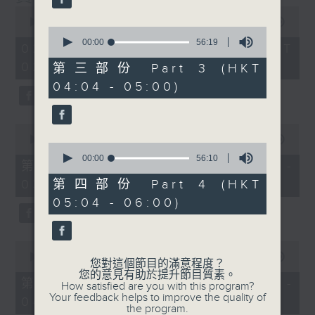
0
seconds
00:00
3:43:59
0
of
seconds
00:00
56:19
3
02/08/2026 - 足本 Full (HKT
of
hours,
56
02:04 - 06:00)
43
第三部份 Part 3 (HKT
minutes,
minutes,
04:04 - 05:00)
19
59
seconds
seconds
0
seconds
00:00
56:00
0
of
seconds
00:00
56:10
56
第一部份 Part 1 (HKT 02:04 -
of
minutes,
56
03:00)
第四部份 Part 4 (HKT
0
minutes,
seconds
05:04 - 06:00)
10
seconds
0
seconds
00:00
56:09
您對這個節目的滿意程度？
of
您的意見有助於提升節目質素。
56
第二部份 Part 2 (HKT 03:04 -
How satisfied are you with this program?
minutes,
Your feedback helps to improve the quality of
04:00)
9
the program.
seconds