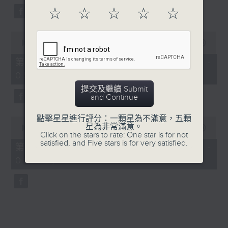
☆
☆
☆
☆
☆
0
seconds
00:00
56:09
of
56
第三部份 Part 3 (HKT 04:04 -
minutes,
05:00)
9
seconds
提交及繼續 Submit
and Continue
點擊星星進行評分：一顆星為不滿意，五顆
0
星為非常滿意。
seconds
00:00
56:09
Click on the stars to rate: One star is for not
of
satisfied, and Five stars is for very satisfied.
56
第四部份 Part 4 (HKT 05:04 -
minutes,
06:00)
9
seconds