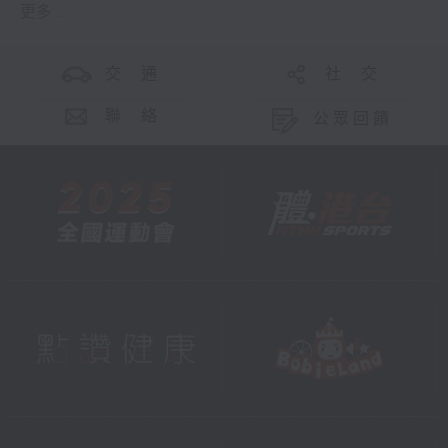
更多 ...
交 通
社 交
聯 絡
公眾回饋