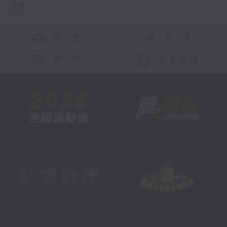
更多 ...
交 通
社 交
聯 絡
公眾回饋