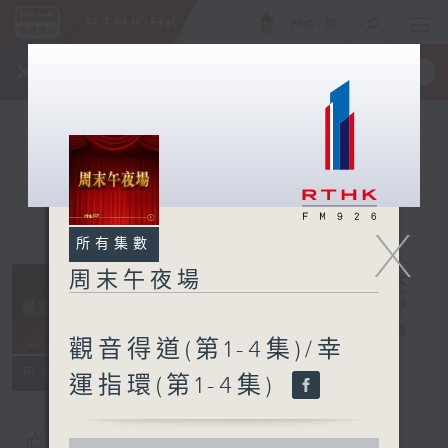
ENG
/
簡
×
全新 RTHK On The Go
取得
一手掌握 RTHK 電台、電視節目
X
所有集數
周末午夜場
周末午夜場
電台直播
觀音得道(第1-4集)/幸
所有集數
運指環(第1-4集)
您喜歡這個節目嗎?
0