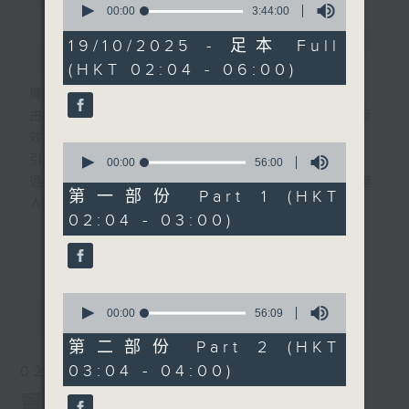
seconds
00:00
3:44:00
of
3
19/10/2025 - 足本 Full
簡介
GIST
hours,
(HKT 02:04 - 06:00)
44
minutes,
廣播劇可謂廣播藝術文化的結晶；
0
seconds
由故事情節帶動，配以專業播音員的聲演與音
效，
0
引領聽眾「閱覽」一本又一本的空中小説。
seconds
00:00
56:00
of
過往，香港電台製作無數的廣播劇，陪伴香港
56
第一部份 Part 1 (HKT
人成長。
minutes,
02:04 - 03:00)
0
從不同年代的廣播劇中，可以窺探當時的社會
更多...
seconds
民生，見證歷史的變遷。
《周未午夜場》將會播放歷年的經典廣播劇，
讓香港電台文化寶庫一一重現！
0
最新
LATEST
seconds
00:00
56:09
of
56
第二部份 Part 2 (HKT
minutes,
03:04 - 04:00)
02/08/2026
9
seconds
竇娥冤(第1-8集)