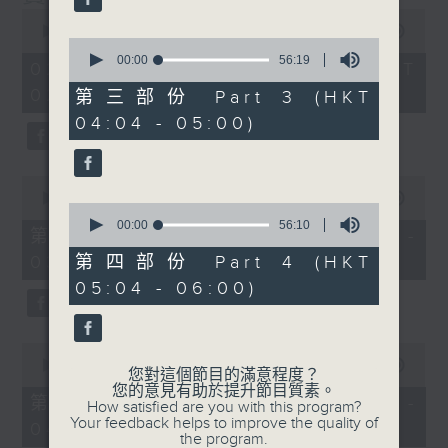
0
seconds
00:00
3:43:59
0
of
seconds
00:00
56:19
3
02/08/2026 - 足本 Full (HKT
of
hours,
56
02:04 - 06:00)
43
第三部份 Part 3 (HKT
minutes,
minutes,
04:04 - 05:00)
19
59
seconds
seconds
0
seconds
00:00
56:00
0
of
seconds
00:00
56:10
56
第一部份 Part 1 (HKT 02:04 -
of
minutes,
56
03:00)
第四部份 Part 4 (HKT
0
minutes,
seconds
05:04 - 06:00)
10
seconds
0
seconds
00:00
56:09
您對這個節目的滿意程度？
of
您的意見有助於提升節目質素。
56
第二部份 Part 2 (HKT 03:04 -
How satisfied are you with this program?
minutes,
Your feedback helps to improve the quality of
04:00)
9
the program.
seconds