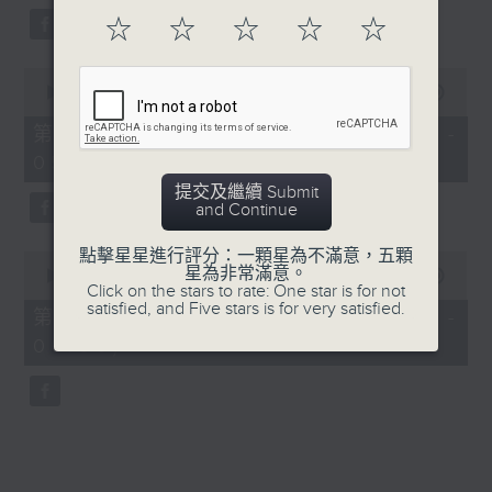
☆
☆
☆
☆
☆
0
seconds
00:00
56:09
of
56
第三部份 Part 3 (HKT 04:04 -
minutes,
05:00)
9
seconds
提交及繼續 Submit
and Continue
點擊星星進行評分：一顆星為不滿意，五顆
0
星為非常滿意。
seconds
00:00
56:09
Click on the stars to rate: One star is for not
of
satisfied, and Five stars is for very satisfied.
56
第四部份 Part 4 (HKT 05:04 -
minutes,
06:00)
9
seconds