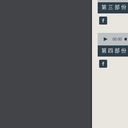
of
56
第三部份 P
minutes,
10
seconds
90%
0
seconds
00:00
of
56
第四部份 P
minutes,
9
seconds
90%