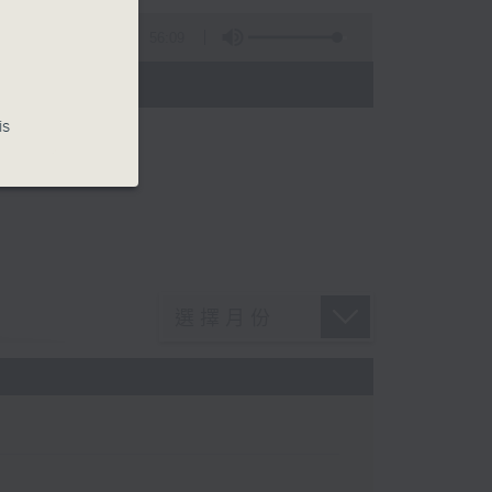
56:09
)
is