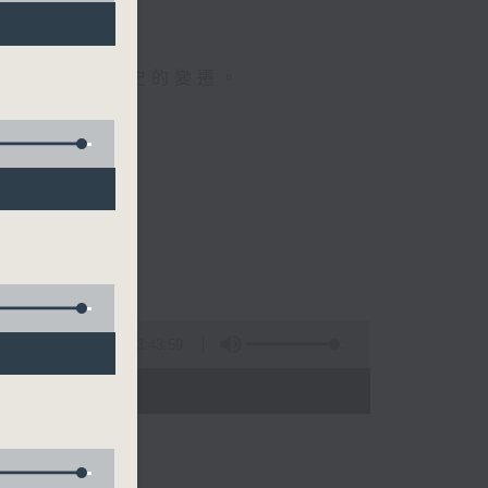
人成長。
民生，見證歷史的變遷。
3:43:59
 - 06:00)