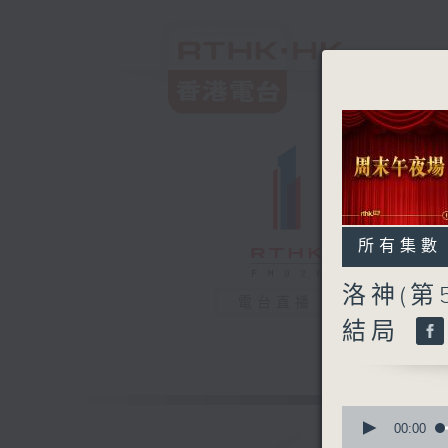
所有集數
洛神(第
電台直播
結局
0
seconds
00:00
of