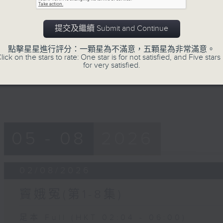
0
seconds
00:00
of
提交及繼續 Submit and Continue
56
第四部份 Part 4 (HKT 05:04 - 06:00
minutes,
點擊星星進行評分：一顆星為不滿意，五顆星為非常滿意。
9
lick on the stars to rate: One star is for not satisfied, and Five stars 
seconds
Volume
for very satisfied.
90%
05 - 08
2026
02/08/2026
竇娥冤(第1-8集)
足本 Full (HKT 02:04 - 06:00)