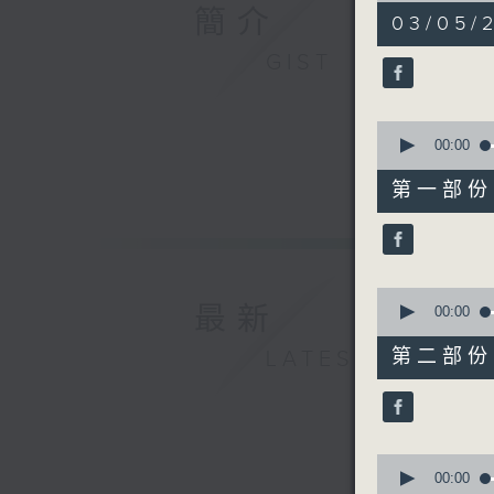
簡介
3
03/05/
hours,
43
GIST
minutes,
59
seconds
90%
0
seconds
00:00
of
56
第一部份 P
minutes,
0
seconds
90%
0
最新
seconds
00:00
of
56
第二部份 P
LATEST
minutes,
10
seconds
90%
0
seconds
00:00