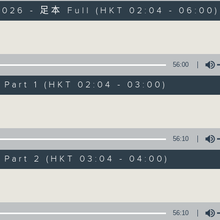
引領聽眾「閱覽」一本又一本的空中小説。
2026 - 足本 Full (HKT 02:04 - 06:00)
過往，香港電台製作無數的廣播劇，陪伴香港
從不同年代的廣播劇中，可以窺探當時的社會
Volume
《周未午夜場》將會播放歷年的經典廣播劇，
讓香港電台文化寶庫一一重現！
56:00
art 1 (HKT 02:04 - 03:00)
Volume
02/08/2026
竇娥冤(第1-8集)
56:10
0
seconds
00:00
art 2 (HKT 03:04 - 04:00)
of
3
02/08/2026 - 足本 Full (HKT 02:04
Volume
hours,
43
minutes,
59
seconds
Volume
56:10
90%