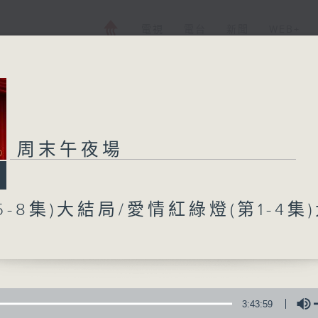
電視
電台
新聞
WEB+
周末午夜場
周末午夜場
所有集數
5-8集)大結局/愛情紅綠燈(第1-4集
您喜歡這個節目嗎?
廣播劇可謂廣播藝術文化的結晶；
3:43:59
由故事情節帶動，配以專業播音員的聲演與音