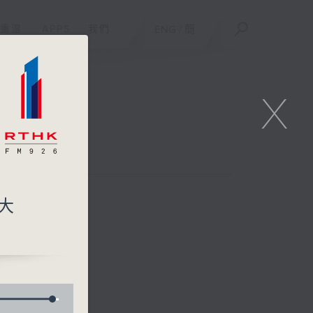
重溫
APPS
我們
ENG
/
簡
X
)大
效，