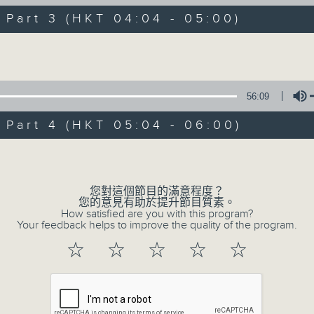
0
seconds
00:00
art 3 (HKT 04:04 - 05:00)
of
56
第一部份 Part 1 (HKT 02:04 - 03:00
Volume
minutes,
0
seconds
Volume
90%
56:09
0
seconds
art 4 (HKT 05:04 - 06:00)
00:00
of
56
第二部份 Part 2 (HKT 03:04 - 04:00
Volume
minutes,
9
seconds
Volume
90%
您對這個節目的滿意程度？
您的意見有助於提升節目質素。
How satisfied are you with this program?
0
Your feedback helps to improve the quality of the program.
seconds
00:00
of
☆
☆
☆
☆
☆
56
第三部份 Part 3 (HKT 04:04 - 05:00
minutes,
9
seconds
Volume
90%