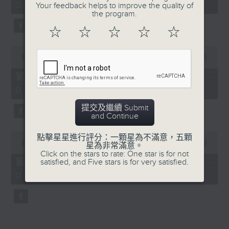
04:00)
19
Your feedback helps to improve the quality of
seconds
the program.
☆
☆
☆
☆
☆
0
seconds
00:00
56:10
of
56
第三部份 Part 3 (HKT 04:04 -
minutes,
05:00)
10
seconds
提交及繼續 Submit
and Continue
0
點擊星星進行評分：一顆星為不滿意，五顆
seconds
00:00
56:09
星為非常滿意。
of
Click on the stars to rate: One star is for not
56
第四部份 Part 4 (HKT 05:04 -
satisfied, and Five stars is for very satisfied.
minutes,
06:00)
9
seconds