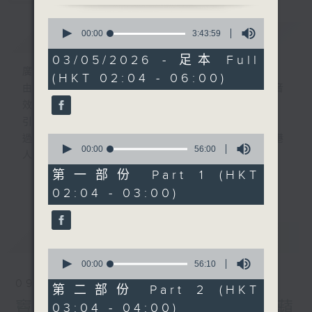
0
簡介
seconds
GIST
00:00
3:43:59
of
3
03/05/2026 - 足本 Full
hours,
廣播劇可謂廣播藝術文化的結晶；
(HKT 02:04 - 06:00)
43
由故事情節帶動，配以專業播音員的聲演與音
minutes,
59
效，
seconds
引領聽眾「閱覽」一本又一本的空中小説。
0
過往，香港電台製作無數的廣播劇，陪伴香港
seconds
00:00
56:00
人成長。
of
56
從不同年代的廣播劇中，可以窺探當時的社會
第一部份 Part 1 (HKT
更多...
minutes,
民生，見證歷史的變遷。
02:04 - 03:00)
0
seconds
《周未午夜場》將會播放歷年的經典廣播劇，
讓香港電台文化寶庫一一重現！
最新
LATEST
0
seconds
00:00
56:10
of
09/08/2026
56
第二部份 Part 2 (HKT
minutes,
竇娥冤(第9-10集)大結局/青蘋
03:04 - 04:00)
10