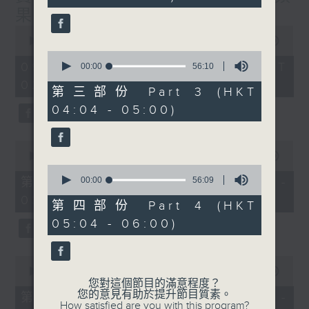
seconds
果(第1-6集)大結局
0
seconds
00:00
3:43:59
of
0
3
09/08/2026 - 足本 Full (HKT
seconds
00:00
56:10
hours,
of
02:04 - 06:00)
43
56
第三部份 Part 3 (HKT
minutes,
minutes,
59
04:04 - 05:00)
10
seconds
seconds
0
seconds
00:00
56:10
of
0
56
seconds
第一部份 Part 1 (HKT 02:04 -
00:00
56:09
minutes,
of
03:00)
10
56
第四部份 Part 4 (HKT
seconds
minutes,
05:04 - 06:00)
9
seconds
0
seconds
00:00
56:19
of
您對這個節目的滿意程度？
56
您的意見有助於提升節目質素。
第二部份 Part 2 (HKT 03:04 -
minutes,
How satisfied are you with this program?