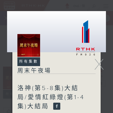
ENG
/
簡
×
全新 RTHK On The Go
取得
一手掌握 RTHK 電台、電視節目
X
所有集數
周末午夜場
周末午夜場
電台直播
洛神(第5-8集)大結
所有集數
局/愛情紅綠燈(第1-4
集)大結局
您喜歡這個節目嗎?