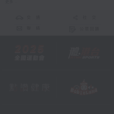
更多 ...
交 通
社 交
聯 絡
公眾回饋