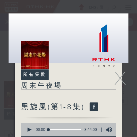
ENG
/
簡
×
全新 RTHK On The Go
取得
一手掌握 RTHK 電台、電視節目
X
所有集數
周末午夜場
周末午夜場
電台直播
黑旋風(第1-8集)
所有集數
0
seconds
00:00
3:44:00
您喜歡這個節目嗎?
of