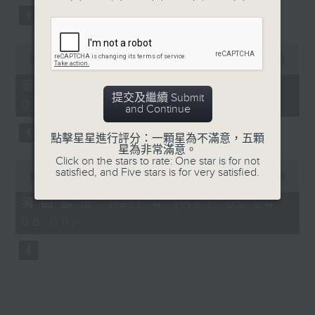
0
seconds
00:00
56:09
of
56
第三部份 Part 3 (HKT 04:04 -
minutes,
提交及繼續 Submit
05:00)
9
and Continue
seconds
點擊星星進行評分：一顆星為不滿意，五顆
星為非常滿意。
Click on the stars to rate: One star is for not
0
satisfied, and Five stars is for very satisfied.
seconds
00:00
56:09
of
56
第四部份 Part 4 (HKT 05:04 -
minutes,
06:00)
9
seconds