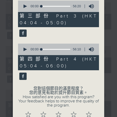
0
0
seconds
00:00
56:20
seconds
00:00
3:43:59
of
of
56
第三部份 Part 3 (HKT
3
02/08/2026 - 足本 Full (HKT
minutes,
hours,
04:04 - 05:00)
20
02:04 - 06:00)
43
seconds
minutes,
59
seconds
0
0
seconds
00:00
56:10
seconds
00:00
56:00
of
of
56
第四部份 Part 4 (HKT
56
第一部份 Part 1 (HKT 02:04 -
minutes,
minutes,
05:04 - 06:00)
10
03:00)
0
seconds
seconds
您對這個節目的滿意程度？
0
您的意見有助於提升節目質素。
seconds
00:00
56:09
How satisfied are you with this program?
of
Your feedback helps to improve the quality of
56
第二部份 Part 2 (HKT 03:04 -
the program.
minutes,
04:00)
9
☆
☆
☆
☆
☆
seconds