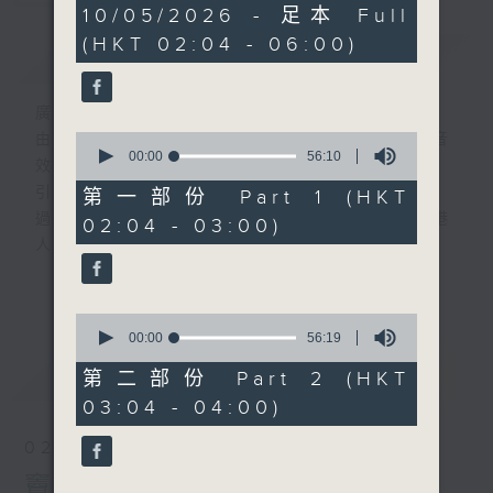
3
10/05/2026 - 足本 Full
hours,
(HKT 02:04 - 06:00)
44
簡介
GIST
minutes,
0
seconds
廣播劇可謂廣播藝術文化的結晶；
0
由故事情節帶動，配以專業播音員的聲演與音
seconds
00:00
56:10
效，
of
56
引領聽眾「閱覽」一本又一本的空中小説。
第一部份 Part 1 (HKT
minutes,
過往，香港電台製作無數的廣播劇，陪伴香港
02:04 - 03:00)
10
seconds
人成長。
從不同年代的廣播劇中，可以窺探當時的社會
更多...
民生，見證歷史的變遷。
0
《周未午夜場》將會播放歷年的經典廣播劇，
seconds
00:00
56:19
讓香港電台文化寶庫一一重現！
of
最新
LATEST
56
第二部份 Part 2 (HKT
minutes,
03:04 - 04:00)
19
seconds
02/08/2026
竇娥冤(第1-8集)