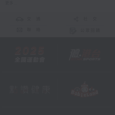
更多 ...
交 通
社 交
聯 絡
公眾回饋