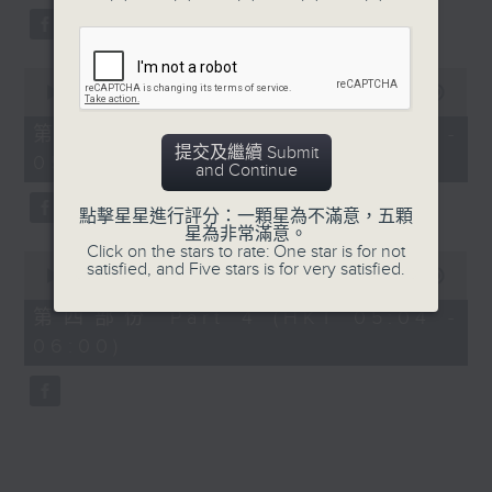
0
seconds
00:00
56:09
of
56
第三部份 Part 3 (HKT 04:04 -
minutes,
提交及繼續 Submit
05:00)
9
and Continue
seconds
點擊星星進行評分：一顆星為不滿意，五顆
星為非常滿意。
Click on the stars to rate: One star is for not
0
satisfied, and Five stars is for very satisfied.
seconds
00:00
56:09
of
56
第四部份 Part 4 (HKT 05:04 -
minutes,
06:00)
9
seconds