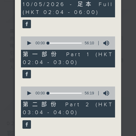
3
10/05/2026 - 足本 Full
hours,
(HKT 02:04 - 06:00)
44
簡介
GIST
minutes,
0
seconds
廣播劇可謂廣播藝術文化的結晶；
0
由故事情節帶動，配以專業播音員的聲演與音
seconds
00:00
56:10
效，
of
56
引領聽眾「閱覽」一本又一本的空中小説。
第一部份 Part 1 (HKT
minutes,
過往，香港電台製作無數的廣播劇，陪伴香港
02:04 - 03:00)
10
seconds
人成長。
從不同年代的廣播劇中，可以窺探當時的社會
更多...
民生，見證歷史的變遷。
0
《周未午夜場》將會播放歷年的經典廣播劇，
seconds
00:00
56:19
讓香港電台文化寶庫一一重現！
of
最新
LATEST
56
第二部份 Part 2 (HKT
minutes,
03:04 - 04:00)
19
seconds
02/08/2026
竇娥冤(第1-8集)