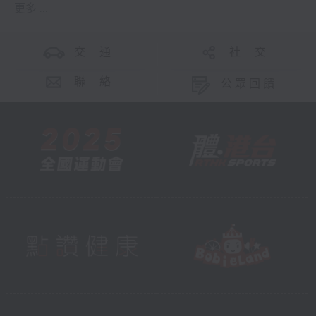
更多 ...
交 通
社 交
聯 絡
公眾回饋