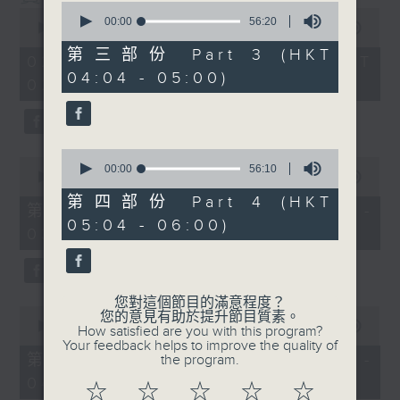
0
0
seconds
00:00
56:20
seconds
00:00
3:43:59
of
of
56
第三部份 Part 3 (HKT
3
02/08/2026 - 足本 Full (HKT
minutes,
hours,
04:04 - 05:00)
20
02:04 - 06:00)
43
seconds
minutes,
59
seconds
0
0
seconds
00:00
56:10
seconds
00:00
56:00
of
of
56
第四部份 Part 4 (HKT
56
第一部份 Part 1 (HKT 02:04 -
minutes,
minutes,
05:04 - 06:00)
10
03:00)
0
seconds
seconds
您對這個節目的滿意程度？
0
您的意見有助於提升節目質素。
seconds
00:00
56:09
How satisfied are you with this program?
of
Your feedback helps to improve the quality of
56
第二部份 Part 2 (HKT 03:04 -
the program.
minutes,
04:00)
9
☆
☆
☆
☆
☆
seconds