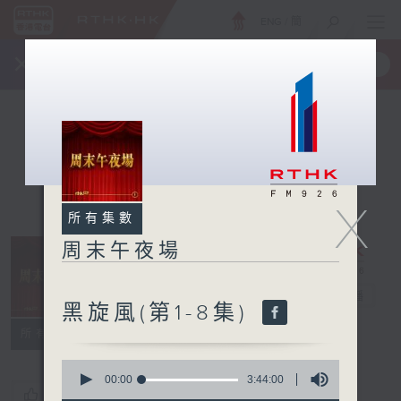
ENG
/
簡
×
全新 RTHK On The Go
取得
一手掌握 RTHK 電台、電視節目
X
所有集數
周末午夜場
周末午夜場
電台直播
黑旋風(第1-8集)
所有集數
0
seconds
00:00
3:44:00
您喜歡這個節目嗎?
of