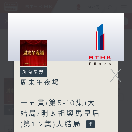
ENG
/
簡
×
全新 RTHK On The Go
取得
一手掌握 RTHK 電台、電視節目
X
所有集數
周末午夜場
周末午夜場
電台直播
十五貫(第5-10集)大
所有集數
結局/明太祖與馬皇后
(第1-2集)大結局
您喜歡這個節目嗎?