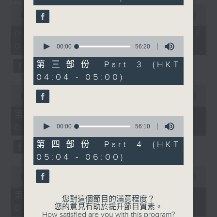
seconds
0
seconds
00:00
3:43:59
of
3
02/08/2026 - 足本 Full (HKT
hours,
0
02:04 - 06:00)
43
seconds
00:00
56:20
minutes,
of
59
56
第三部份 Part 3 (HKT
seconds
minutes,
04:04 - 05:00)
20
seconds
0
seconds
00:00
56:00
of
56
第一部份 Part 1 (HKT 02:04 -
0
minutes,
03:00)
seconds
0
00:00
56:10
of
seconds
56
第四部份 Part 4 (HKT
minutes,
05:04 - 06:00)
10
seconds
0
seconds
00:00
56:09
of
56
第二部份 Part 2 (HKT 03:04 -
您對這個節目的滿意程度？
minutes,
您的意見有助於提升節目質素。
04:00)
9
How satisfied are you with this program?
seconds