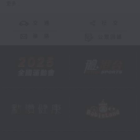
更多 ...
交 通
社 交
聯 絡
公眾回饋