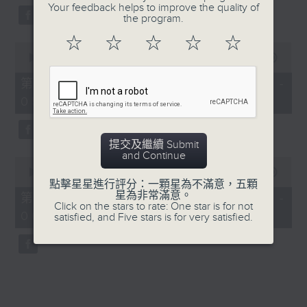
Your feedback helps to improve the quality of
the program.
☆
☆
☆
☆
☆
0
seconds
00:00
56:09
of
56
第三部份 Part 3 (HKT 04:04 -
minutes,
05:00)
9
seconds
提交及繼續 Submit
and Continue
0
seconds
00:00
56:09
of
點擊星星進行評分：一顆星為不滿意，五顆
56
星為非常滿意。
第四部份 Part 4 (HKT 05:04 -
minutes,
Click on the stars to rate: One star is for not
06:00)
9
satisfied, and Five stars is for very satisfied.
seconds