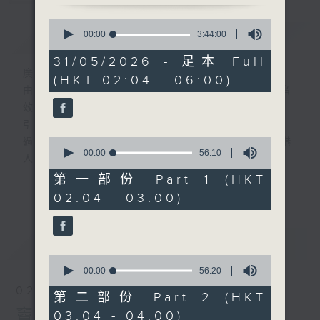
0
簡介
seconds
GIST
00:00
3:44:00
of
3
31/05/2026 - 足本 Full
hours,
廣播劇可謂廣播藝術文化的結晶；
(HKT 02:04 - 06:00)
44
由故事情節帶動，配以專業播音員的聲演與音
minutes,
0
效，
seconds
引領聽眾「閱覽」一本又一本的空中小説。
0
過往，香港電台製作無數的廣播劇，陪伴香港
seconds
00:00
56:10
人成長。
of
56
從不同年代的廣播劇中，可以窺探當時的社會
第一部份 Part 1 (HKT
更多...
minutes,
民生，見證歷史的變遷。
02:04 - 03:00)
10
seconds
《周未午夜場》將會播放歷年的經典廣播劇，
讓香港電台文化寶庫一一重現！
最新
LATEST
0
seconds
00:00
56:20
of
02/08/2026
56
第二部份 Part 2 (HKT
minutes,
竇娥冤(第1-8集)
03:04 - 04:00)
20