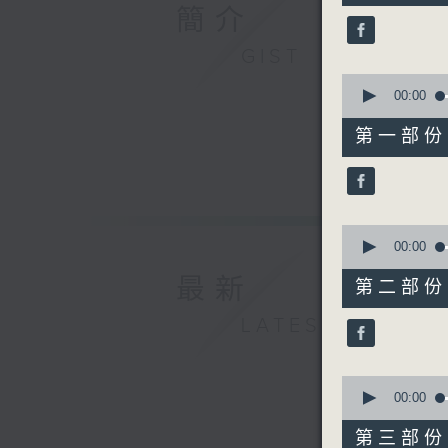
44
簡介
minutes,
0
GIST
seconds
90%
0
seconds
00:00
of
56
第一部份 P
minutes,
10
seconds
90%
0
seconds
00:00
of
56
最新
第二部份 P
minutes,
20
LATEST
seconds
90%
0
seconds
00:00
of
56
第三部份 P
minutes,