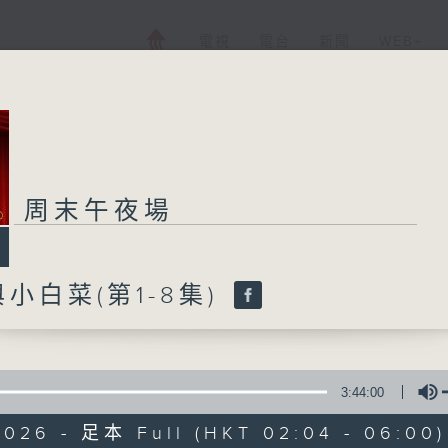
電視
電台
新聞
WEB+
周末午夜場
周末午夜場
所有集數
小白菜(第1-8集)
您喜歡這個節目嗎?
3:44:00
廣播劇可謂廣播藝術文化的結晶；
2026 - 足本 Full (HKT 02:04 - 06:00)
由故事情節帶動，配以專業播音員的聲演與音