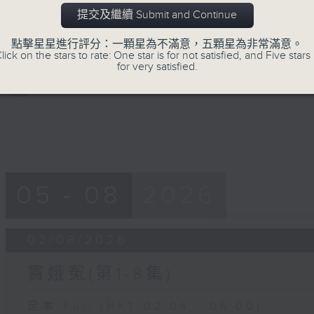
0
提交及繼續 Submit and Continue
seconds
00:00
of
點擊星星進行評分：一顆星為不滿意，五顆星為非常滿意。
56
第四部份 Part 4 (HKT 05:04 - 06:00
lick on the stars to rate: One star is for not satisfied, and Five stars 
minutes,
for very satisfied.
9
seconds
Volume
90%
05 - 08
2026
02/08/2026
竇娥冤(第1-8集)
足本 Full (HKT 02:04 - 06:00)