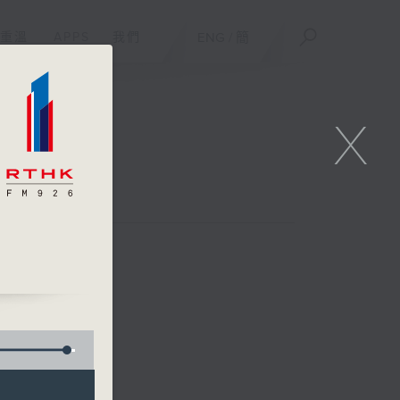
重溫
APPS
我們
ENG
/
簡
X
效，