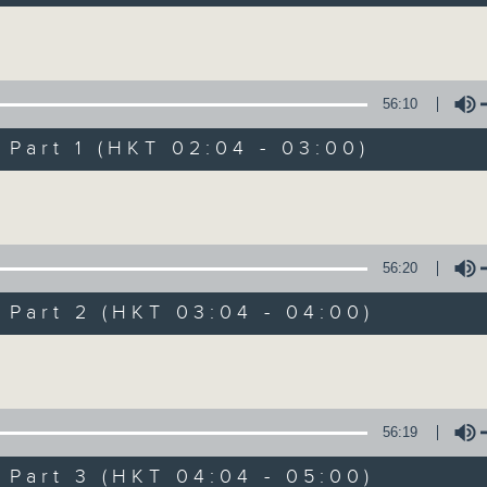
引領聽眾「閱覽」一本又一本的空中小説。
過往，香港電台製作無數的廣播劇，陪伴香港
Volume
從不同年代的廣播劇中，可以窺探當時的社會
56:10
《周未午夜場》將會播放歷年的經典廣播劇，
讓香港電台文化寶庫一一重現！
art 1 (HKT 02:04 - 03:00)
Volume
02/08/2026
56:20
竇娥冤(第1-8集)
art 2 (HKT 03:04 - 04:00)
0
seconds
00:00
Volume
of
3
02/08/2026 - 足本 Full (HKT 02:04
hours,
43
minutes,
56:19
59
seconds
Volume
art 3 (HKT 04:04 - 05:00)
90%