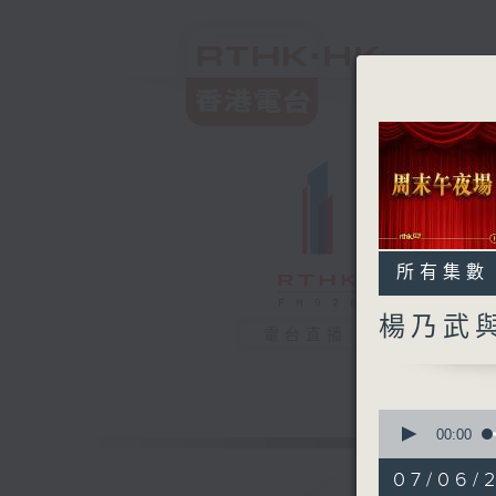
所有集數
楊乃武與
電台直播
0
seconds
00:00
of
3
07/06/
hours,