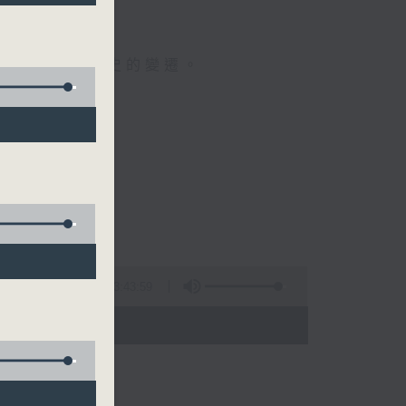
人成長。
民生，見證歷史的變遷。
3:43:59
 - 06:00)