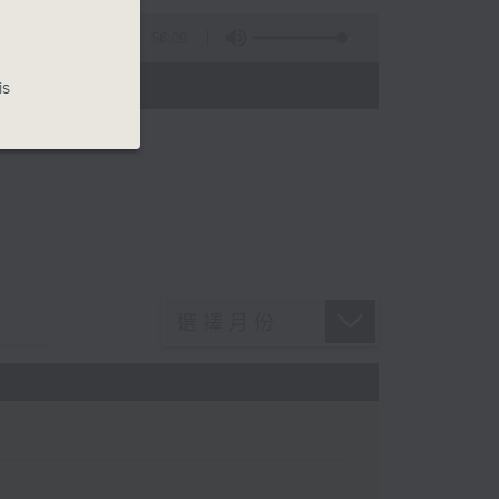
56:09
)
is