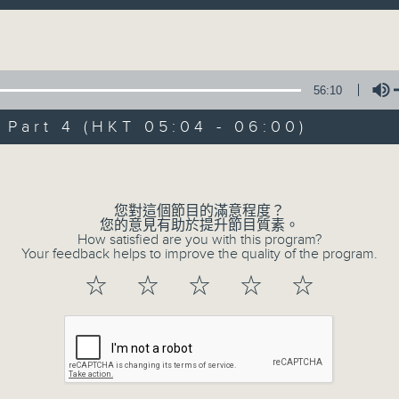
0
seconds
00:00
Volume
of
56
第一部份 Part 1 (HKT 02:04 - 03:00
minutes,
0
56:10
seconds
Volume
90%
art 4 (HKT 05:04 - 06:00)
0
seconds
00:00
Volume
of
56
第二部份 Part 2 (HKT 03:04 - 04:00
minutes,
您對這個節目的滿意程度？
9
您的意見有助於提升節目質素。
seconds
Volume
How satisfied are you with this program?
90%
Your feedback helps to improve the quality of the program.
0
☆
☆
☆
☆
☆
seconds
00:00
of
56
第三部份 Part 3 (HKT 04:04 - 05:00
minutes,
9
seconds
Volume
90%