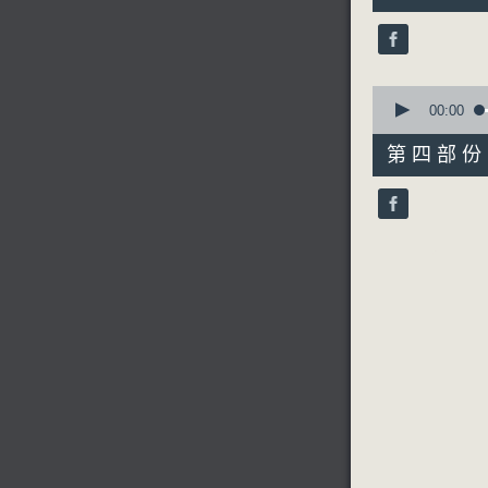
19
seconds
90%
0
seconds
00:00
of
56
第四部份 P
minutes,
10
seconds
90%