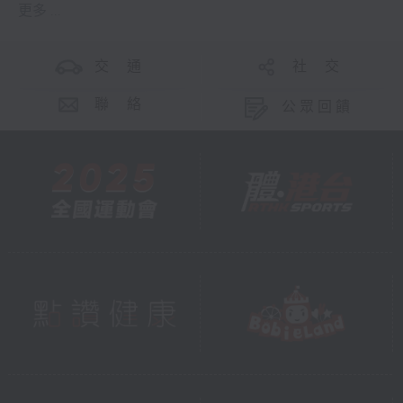
更多 ...
交 通
社 交
聯 絡
公眾回饋