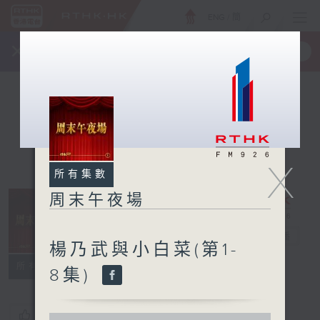
ENG
/
簡
×
全新 RTHK On The Go
取得
一手掌握 RTHK 電台、電視節目
X
所有集數
周末午夜場
周末午夜場
電台直播
楊乃武與小白菜(第1-
所有集數
8集)
您喜歡這個節目嗎?
0