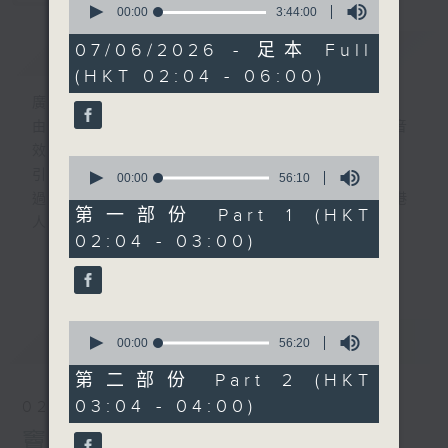
seconds
00:00
3:44:00
of
3
07/06/2026 - 足本 Full
簡介
GIST
hours,
(HKT 02:04 - 06:00)
44
minutes,
廣播劇可謂廣播藝術文化的結晶；
0
seconds
由故事情節帶動，配以專業播音員的聲演與音
效，
0
引領聽眾「閱覽」一本又一本的空中小説。
seconds
00:00
56:10
of
過往，香港電台製作無數的廣播劇，陪伴香港
56
第一部份 Part 1 (HKT
人成長。
minutes,
02:04 - 03:00)
10
從不同年代的廣播劇中，可以窺探當時的社會
更多...
seconds
民生，見證歷史的變遷。
《周未午夜場》將會播放歷年的經典廣播劇，
讓香港電台文化寶庫一一重現！
0
最新
LATEST
seconds
00:00
56:20
of
56
第二部份 Part 2 (HKT
minutes,
03:04 - 04:00)
02/08/2026
20
seconds
竇娥冤(第1-8集)