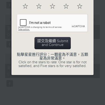
☆
☆
☆
☆
☆
0
seconds
00:00
56:09
of
56
第三部份 Part 3 (HKT 04:04 -
minutes,
05:00)
9
seconds
提交及繼續 Submit
and Continue
點擊星星進行評分：一顆星為不滿意，五顆
0
星為非常滿意。
seconds
00:00
56:09
Click on the stars to rate: One star is for not
of
satisfied, and Five stars is for very satisfied.
56
第四部份 Part 4 (HKT 05:04 -
minutes,
06:00)
9
seconds