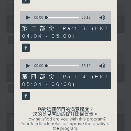
0
seconds
00:00
3:43:59
0
of
seconds
00:00
56:19
3
02/08/2026 - 足本 Full (HKT
of
hours,
56
02:04 - 06:00)
43
第三部份 Part 3 (HKT
minutes,
minutes,
04:04 - 05:00)
19
59
seconds
seconds
0
seconds
00:00
56:00
0
of
seconds
00:00
56:10
56
第一部份 Part 1 (HKT 02:04 -
of
minutes,
56
03:00)
第四部份 Part 4 (HKT
0
minutes,
seconds
05:04 - 06:00)
10
seconds
0
seconds
00:00
56:09
您對這個節目的滿意程度？
of
您的意見有助於提升節目質素。
56
第二部份 Part 2 (HKT 03:04 -
How satisfied are you with this program?
minutes,
Your feedback helps to improve the quality of
04:00)
9
the program.
seconds