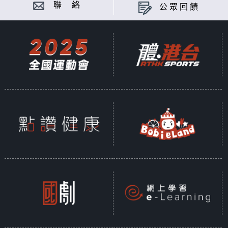
聯 絡
公眾回饋