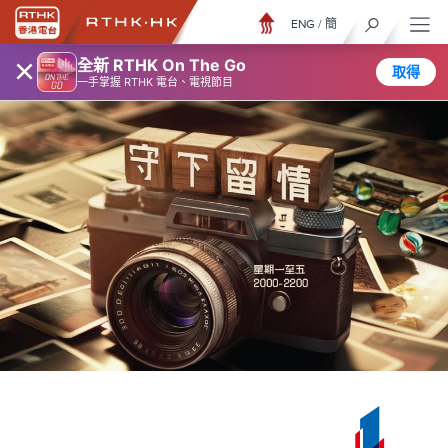
ENG
/
簡
×
全新 RTHK On The Go
取得
一手掌握 RTHK 電台、電視節目