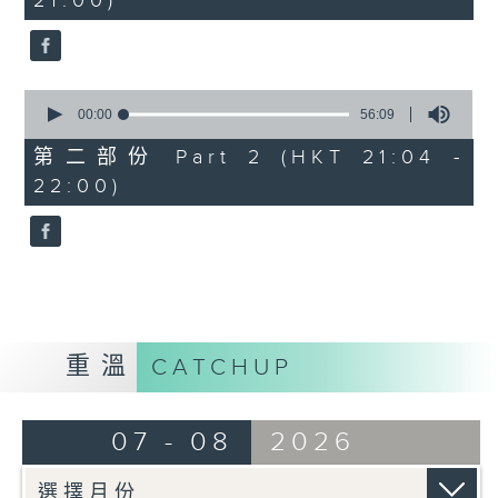
21:00)
0
seconds
0
seconds
00:00
56:09
of
56
第二部份 Part 2 (HKT 21:04 -
minutes,
22:00)
9
seconds
重溫
CATCHUP
07 - 08
2026