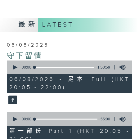
最新
LATEST
06/08/2026
守下留情
0
seconds
00:00
1:50:59
of
1
06/08/2026 - 足本 Full (HKT
hour,
20:05 - 22:00)
50
minutes,
59
seconds
0
seconds
00:00
55:00
of
55
第一部份 Part 1 (HKT 20:05 -
minutes,