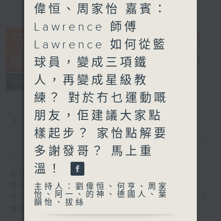
偉恒、周家怡 嘉賓：
Lawrence 師傅
Lawrence 如何從籃
球員，變成三項鐵
守下留情
電台直播
人，再變成星級教
聯絡
所有集數
練？ 對於冇乜運動嘅
朋友，佢建議大家點
您喜歡這個節目嗎?
樣起步？ 家怡點解要
簡介
GIST
多謝發哥？ 馬上重
溫！
主持人：劉偉恒、何亨、周家怡、阿一、的神、
德國人、葉韻怡、拔絲
主持人：劉偉恒、何亨、周家
怡、阿一、的神、德國人、葉
守下留情大陣仗，星期一至五晚上八至十，放下
韻怡、拔絲
煩囂心情，一起重拾昔日情懷。