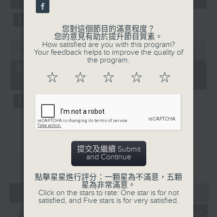
21:00)
10
seconds
您對這個節目的滿意程度？
您的意見有助於提升節目質素。
0
How satisfied are you with this program?
seconds
00:00
56:09
Your feedback helps to improve the quality of
of
the program.
56
第二部份 Part 2 (HKT 21:04 -
minutes,
☆
☆
☆
☆
☆
22:00)
9
seconds
提交及繼續 Submit
and Continue
重溫
CATCHUP
點擊星星進行評分：一顆星為不滿意，五顆
星為非常滿意。
07 - 08
2026
Click on the stars to rate: One star is for not
satisfied, and Five stars is for very satisfied.