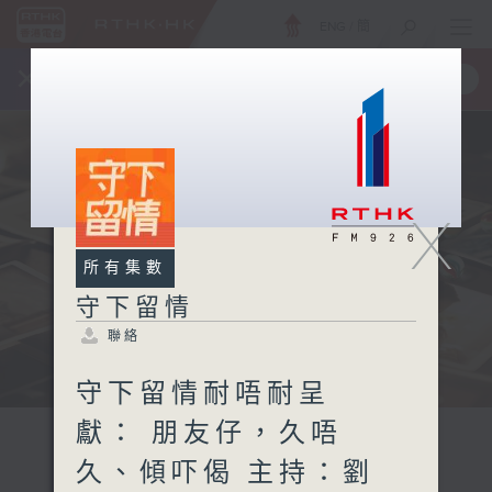
ENG
/
簡
×
全新 RTHK On The Go
取得
一手掌握 RTHK 電台、電視節目
X
所有集數
守下留情
聯絡
守下留情耐唔耐呈
獻： 朋友仔，久唔
久、傾吓偈 主持：劉