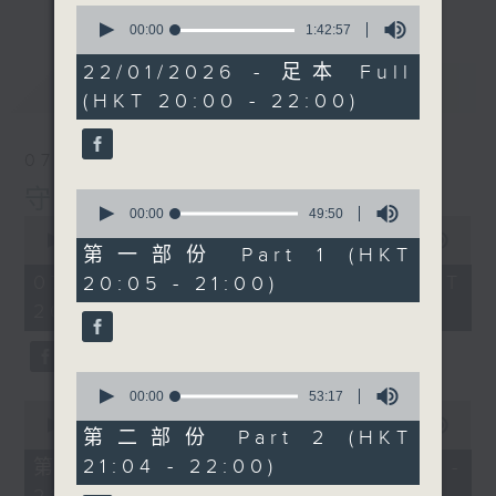
0
seconds
00:00
1:42:57
of
1
22/01/2026 - 足本 Full
最新
LATEST
hour,
(HKT 20:00 - 22:00)
42
minutes,
57
seconds
07/08/2026
守下留情
0
seconds
00:00
49:50
0
of
seconds
00:00
1:50:59
49
第一部份 Part 1 (HKT
of
minutes,
1
07/08/2026 - 足本 Full (HKT
20:05 - 21:00)
50
hour,
seconds
20:05 - 22:00)
50
minutes,
59
seconds
0
seconds
00:00
53:17
0
of
seconds
00:00
55:10
53
第二部份 Part 2 (HKT
of
minutes,
55
21:04 - 22:00)
第一部份 Part 1 (HKT 20:05 -
17
minutes,
seconds