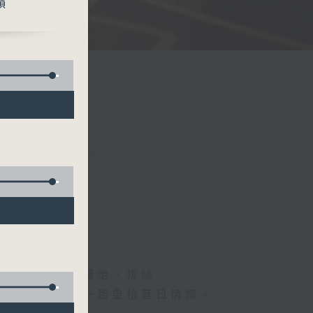
韻
、德國人、葉韻怡、拔絲
下煩囂心情，一起重拾昔日情懷。