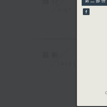
簡介
第二部份 P
minutes,
27
GIST
seconds
90%
最新
LATEST
C