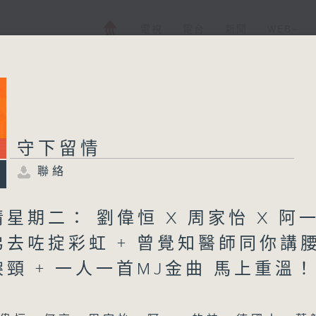
電視
電台
新聞
WEB+
守下留情
聯絡
星期二： 劉偉恒 X 周家怡 X 阿
弟去咗掟彩虹 + 曾覺知醫師同你講
頸 + 一人一首MJ金曲 馬上重溫！