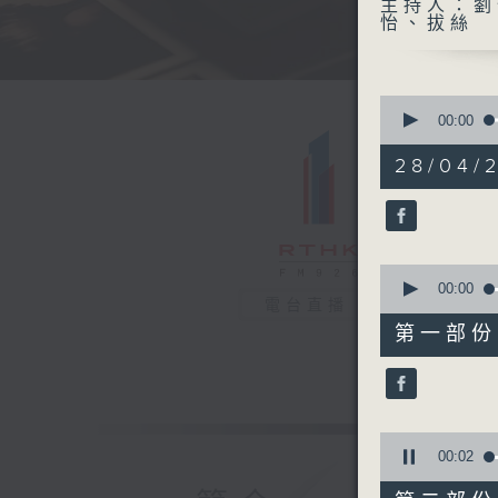
主持人：劉
怡、拔絲
0
seconds
00:00
of
1
28/04/
hour,
42
minutes,
37
seconds
90%
0
seconds
00:00
電台直播
of
49
第一部份 P
minutes,
20
seconds
90%
0
seconds
00:04
of
53