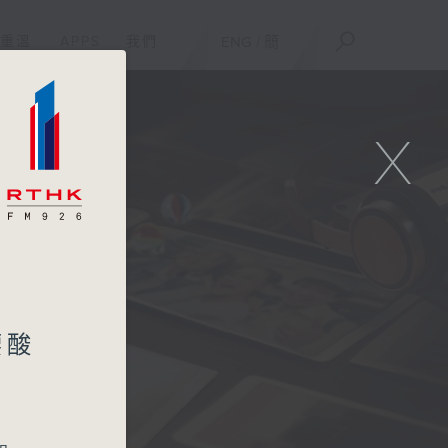
重溫
APPS
我們
ENG
/
簡
X
一
腰酸