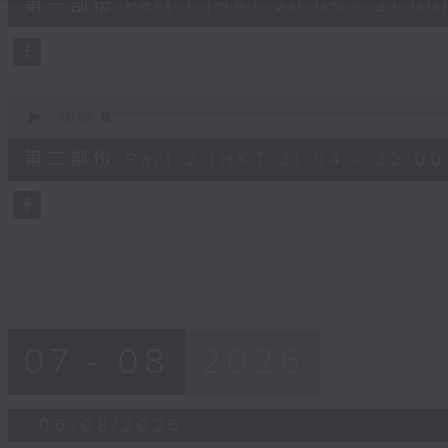
第一部份 Part 1 (HKT 20:05 - 21:00
minutes,
0
seconds
Volume
90%
0
seconds
00:00
of
56
第二部份 Part 2 (HKT 21:04 - 22:00
minutes,
9
seconds
Volume
90%
07 - 08
2026
06/08/2026