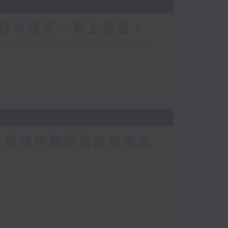
好有感受。馬上重溫！
行？劉偉恒膽粗粗試密室逃