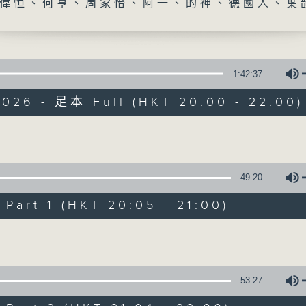
偉恒、何亨、周家怡、阿一、的神、德國人、葉
1:42:37
2026 - 足本 Full (HKT 20:00 - 22:00)
守下留情
Volume
聯絡
所有集數
49:20
art 1 (HKT 20:05 - 21:00)
您喜歡這個節目嗎?
Volume
主持人：劉偉恒、何亨、周家怡、阿一、的神
53:27
守下留情大陣仗，星期一至五晚上八至十，放