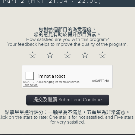
art 2 (HKT 21:04 - 22:00)
Volume
您對這個節目的滿意程度？
您的意見有助於提升節目質素。
How satisfied are you with this program?
Your feedback helps to improve the quality of the program.
06/08/2026
☆
☆
☆
☆
☆
守下留情
0
seconds
00:00
of
1
06/08/2026 - 足本 Full (HKT 20:05
hour,
50
提交及繼續 Submit and Continue
minutes,
59
seconds
Volume
點擊星星進行評分：一顆星為不滿意，五顆星為非常滿意。
90%
lick on the stars to rate: One star is for not satisfied, and Five stars 
0
for very satisfied.
seconds
00:00
of
55