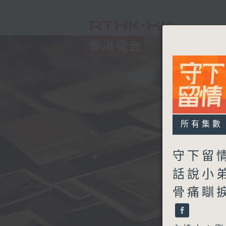
所有集數
守下留情
話說小
骨痛瞓捩