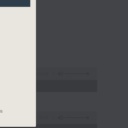
1:50:59
 - 22:00)
is
55:00