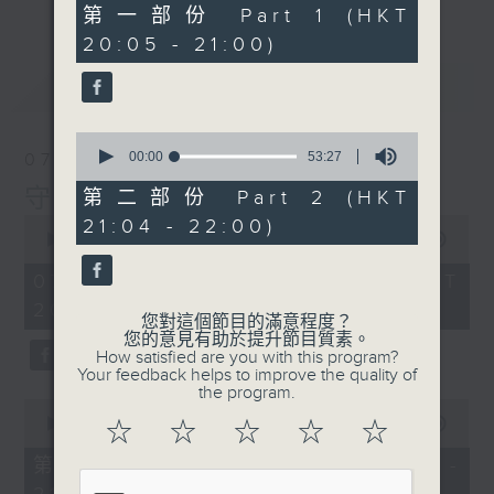
49
第一部份 Part 1 (HKT
minutes,
20:05 - 21:00)
20
seconds
最新
LATEST
0
seconds
00:00
53:27
07/08/2026
of
53
守下留情
第二部份 Part 2 (HKT
minutes,
0
21:04 - 22:00)
27
seconds
00:00
1:50:59
seconds
of
1
07/08/2026 - 足本 Full (HKT
hour,
20:05 - 22:00)
50
您對這個節目的滿意程度？
minutes,
您的意見有助於提升節目質素。
59
How satisfied are you with this program?
seconds
Your feedback helps to improve the quality of
the program.
0
seconds
00:00
55:10
☆
☆
☆
☆
☆
of
55
第一部份 Part 1 (HKT 20:05 -
minutes,