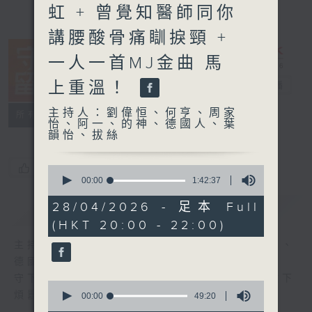
虹 + 曾覺知醫師同你
講腰酸骨痛瞓捩頸 +
一人一首MJ金曲 馬
上重溫！
守下留情
電台直播
主持人：劉偉恒、何亨、周家
聯絡
所有集數
怡、阿一、的神、德國人、葉
韻怡、拔絲
您喜歡這個節目嗎?
0
seconds
00:00
1:42:37
of
1
28/04/2026 - 足本 Full
簡介
GIST
hour,
(HKT 20:00 - 22:00)
42
minutes,
主持人：劉偉恒、何亨、周家怡、阿一、的神、
37
seconds
德國人、葉韻怡、拔絲
守下留情大陣仗，星期一至五晚上八至十，放下
0
煩囂心情，一起重拾昔日情懷。
seconds
00:00
49:20
of