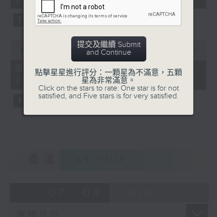
21:00)
10
seconds
0
提交及繼續 Submit
seconds
00:00
56:09
and Continue
of
56
第二部份 Part 2 (HKT 21:04 -
點擊星星進行評分：一顆星為不滿意，五顆
minutes,
星為非常滿意。
22:00)
9
Click on the stars to rate: One star is for not
seconds
satisfied, and Five stars is for very satisfied.
重溫
CATCHUP
07 - 08
2026