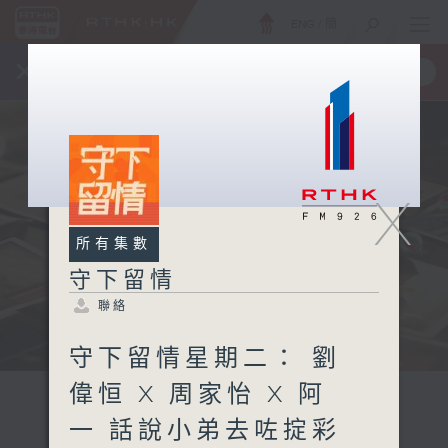
ENG
/
簡
×
全新 RTHK On The Go
取得
一手掌握 RTHK 電台、電視節目
X
所有集數
守下留情
聯絡
守下留情星期二： 劉
偉恒 X 周家怡 X 阿
一 話說小弟去咗掟彩