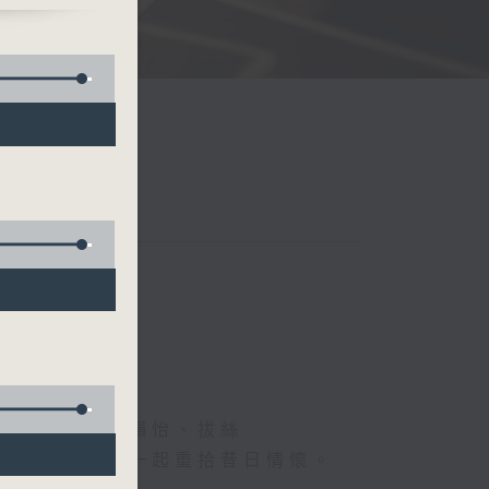
、德國人、葉韻怡、拔絲
下煩囂心情，一起重拾昔日情懷。