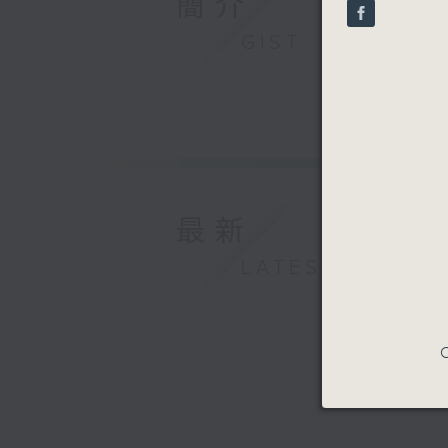
簡介
seconds
90%
GIST
最新
LATEST
C