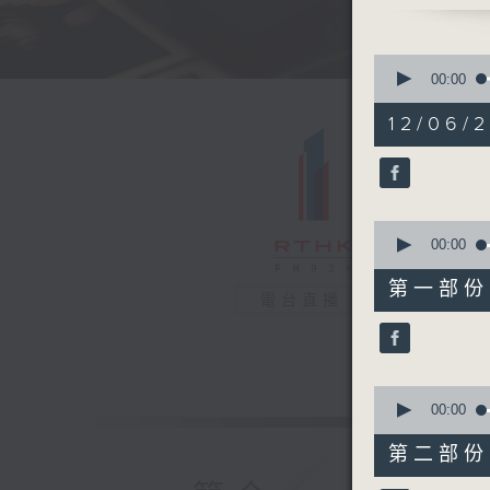
0
seconds
00:00
of
1
12/06/
hour,
44
minutes,
5
seconds
90%
0
seconds
00:00
of
50
第一部份 P
minutes,
電台直播
20
seconds
90%
0
seconds
00:00
of
53
第二部份 P
minutes,
55