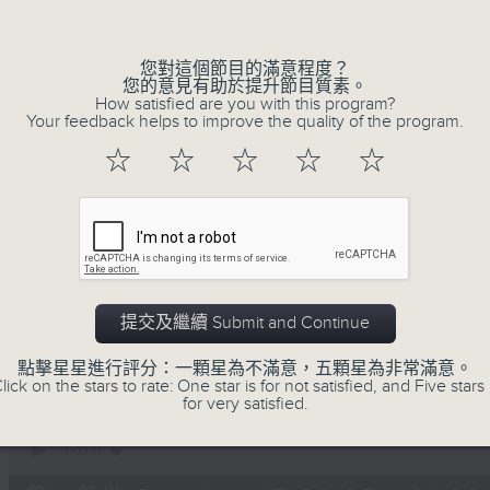
Volume
您對這個節目的滿意程度？
您的意見有助於提升節目質素。
How satisfied are you with this program?
Your feedback helps to improve the quality of the program.
☆
☆
☆
☆
☆
06/08/2026
守下留情
0
seconds
00:00
of
1
提交及繼續 Submit and Continue
06/08/2026 - 足本 Full (HKT 20:05
hour,
50
點擊星星進行評分：一顆星為不滿意，五顆星為非常滿意。
minutes,
lick on the stars to rate: One star is for not satisfied, and Five stars 
59
for very satisfied.
seconds
Volume
90%
0
seconds
00:00
of
55