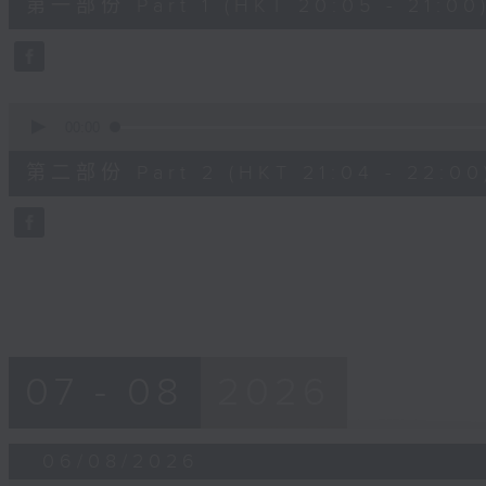
第一部份 Part 1 (HKT 20:05 - 21:00
minutes,
0
seconds
Volume
90%
0
seconds
00:00
of
56
第二部份 Part 2 (HKT 21:04 - 22:00
minutes,
9
seconds
Volume
90%
07 - 08
2026
06/08/2026