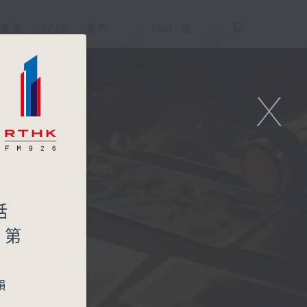
重溫
APPS
我們
ENG
/
簡
X
話
問第
韻