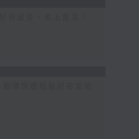
好有感受。馬上重溫！
行？劉偉恒膽粗粗試密室逃