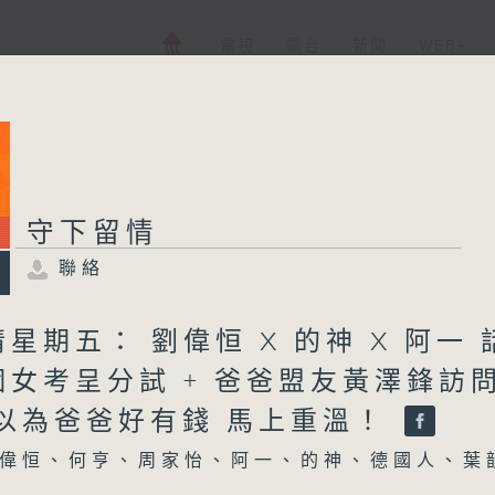
電視
電台
新聞
WEB+
守下留情
聯絡
星期五： 劉偉恒 X 的神 X 阿一 
個女考呈分試 + 爸爸盟友黃澤鋒訪
 以為爸爸好有錢 馬上重溫！
偉恒、何亨、周家怡、阿一、的神、德國人、葉