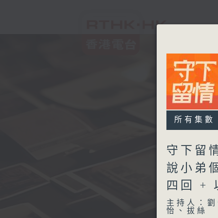
所有集數
守下留情
說小弟
四回 +
主持人：劉
怡、拔絲