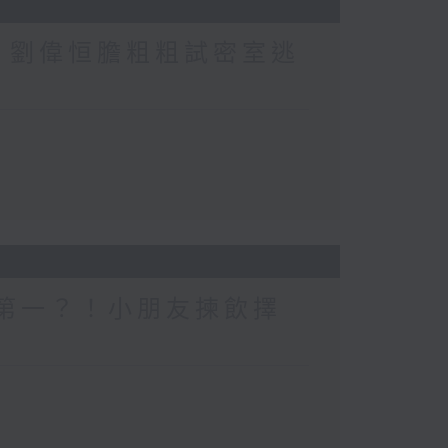
行？劉偉恒膽粗粗試密室逃
一個第一？！小朋友揀飲擇