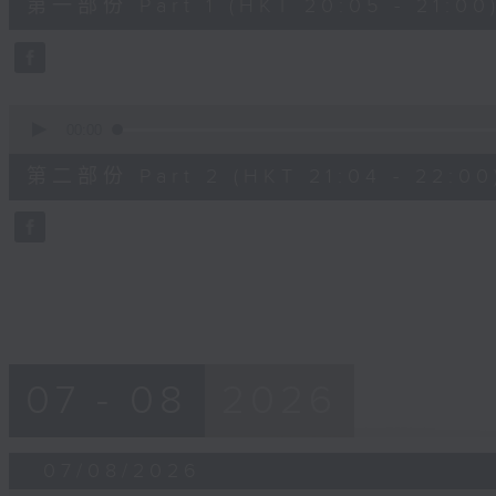
第一部份 Part 1 (HKT 20:05 - 21:00
minutes,
10
seconds
Volume
90%
0
seconds
00:00
of
56
第二部份 Part 2 (HKT 21:04 - 22:00
minutes,
9
seconds
Volume
90%
07 - 08
2026
07/08/2026