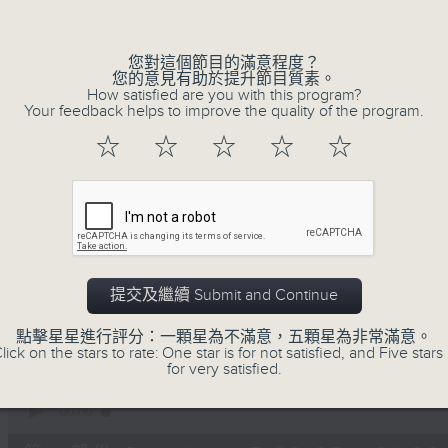
Volume
您對這個節目的滿意程度？
您的意見有助於提升節目質素。
How satisfied are you with this program?
Your feedback helps to improve the quality of the program.
☆
☆
☆
☆
☆
07/08/2026
守下留情
0
seconds
00:00
of
1
提交及繼續 Submit and Continue
07/08/2026 - 足本 Full (HKT 20:05
hour,
50
點擊星星進行評分：一顆星為不滿意，五顆星為非常滿意。
minutes,
lick on the stars to rate: One star is for not satisfied, and Five stars 
59
for very satisfied.
seconds
Volume
90%
0
seconds
00:00
of
55