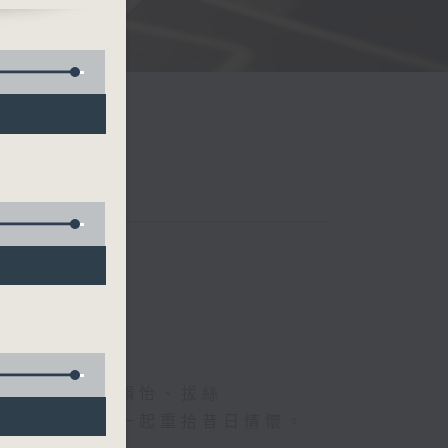
、德國人、葉韻怡、拔絲
下煩囂心情，一起重拾昔日情懷。