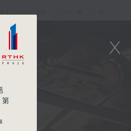
重溫
APPS
我們
ENG
/
簡
X
話
問第
韻