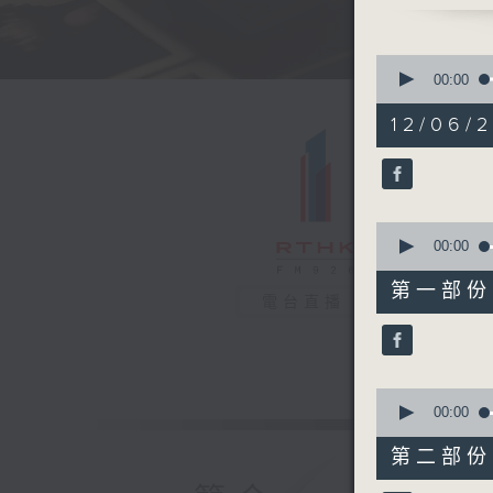
0
seconds
00:00
of
1
12/06/
hour,
44
minutes,
5
seconds
90%
0
seconds
00:00
of
50
第一部份 P
minutes,
電台直播
20
seconds
90%
0
seconds
00:00
of
53
第二部份 P
minutes,
55