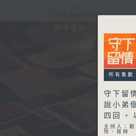
所有集數
守下留情
說小弟
四回 +
主持人：劉
怡、拔絲