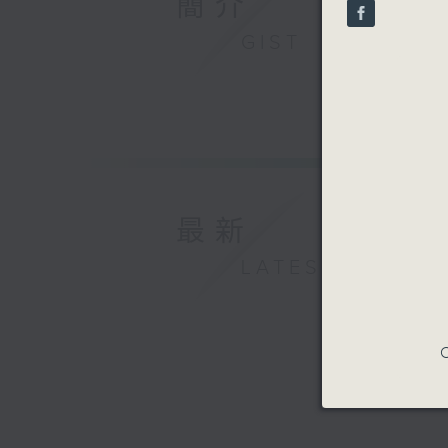
簡介
seconds
90%
GIST
最新
LATEST
C