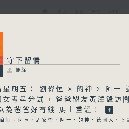
電視
電台
新聞
WEB+
守下留情
聯絡
星期五： 劉偉恒 X 的神 X 阿一 
個女考呈分試 + 爸爸盟友黃澤鋒訪
 以為爸爸好有錢 馬上重溫！
偉恒、何亨、周家怡、阿一、的神、德國人、葉