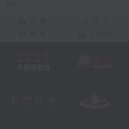
更多 ...
交 通
社 交
聯 絡
公眾回饋