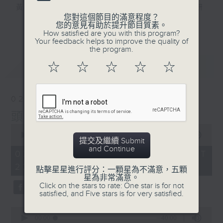
黃梓勇 — 博士級大學講師，精通中國文史研
您對這個節目的滿意程度？
究，熱愛運動和「阿美咔嘰」，資深貓奴。
更多...
您的意見有助於提升節目質素。
How satisfied are you with this program?
Your feedback helps to improve the quality of
逢星期日10點晚間新聞後至12點，三位主持
the program.
— 海林、蘇奭、黃梓勇，同聽眾一齊打開腦
最新
LATEST
☆
☆
☆
☆
☆
洞，由冷知識到社會現象，再由歷史事件到流
行文化，喺鬥「秀」場度展開一星期一次嘅腦
力大「秀」！
02/08/2026
頭髮
0
seconds
00:00
1:36:00
提交及繼續 Submit
of
and Continue
1
02/08/2026 - 足本 Full (HKT
hour,
22:20 - 24:00)
36
點擊星星進行評分：一顆星為不滿意，五顆
minutes,
星為非常滿意。
0
Click on the stars to rate: One star is for not
seconds
satisfied, and Five stars is for very satisfied.
0
seconds
00:00
40:00