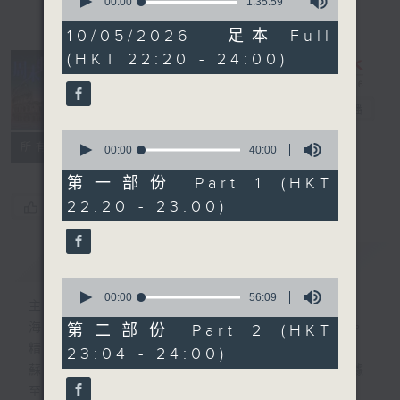
seconds
00:00
1:35:59
of
1
10/05/2026 - 足本 Full
hour,
(HKT 22:20 - 24:00)
35
minutes,
59
seconds
周末鬥秀場
電台直播
0
所有集數
seconds
00:00
40:00
of
40
第一部份 Part 1 (HKT
minutes,
22:20 - 23:00)
您喜歡這個節目嗎?
0
seconds
簡介
GIST
0
seconds
00:00
56:09
主持人：海林、蘇奭、黃梓勇
of
56
海林 — 多媒體策略師、資深瑜伽培訓導師。
第二部份 Part 2 (HKT
minutes,
精通多國語言， 興趣滿天下。
23:04 - 24:00)
9
seconds
蘇奭 — 麻省理工碩士男，經驗主義者、數據
至上。精通中外歷史文化通識。