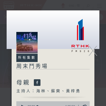
ENG
/
簡
×
全新 RTHK On The Go
取得
一手掌握 RTHK 電台、電視節目
X
所有集數
周末鬥秀場
母親
主持人：海林、蘇奭、黃梓勇
0