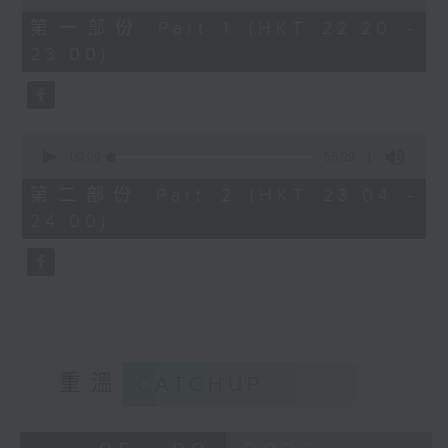
of
40
第一部份 Part 1 (HKT 22:20 -
minutes,
23:00)
0
seconds
0
seconds
00:00
56:09
of
56
第二部份 Part 2 (HKT 23:04 -
minutes,
24:00)
9
seconds
重溫
CATCHUP