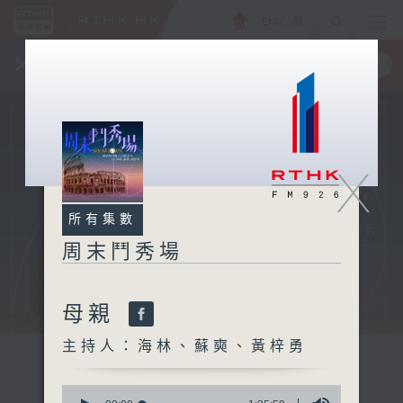
ENG
/
簡
×
全新 RTHK On The Go
取得
一手掌握 RTHK 電台、電視節目
X
所有集數
周末鬥秀場
母親
主持人：海林、蘇奭、黃梓勇
0