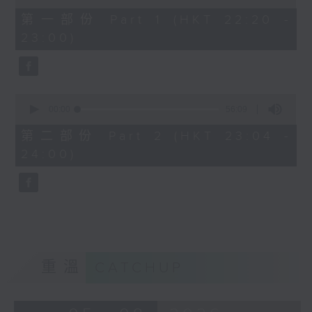
of
40
第一部份 Part 1 (HKT 22:20 -
minutes,
23:00)
0
seconds
0
seconds
00:00
56:09
of
56
第二部份 Part 2 (HKT 23:04 -
minutes,
24:00)
9
seconds
重溫
CATCHUP