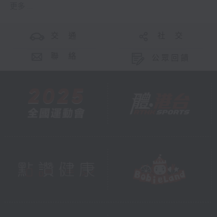
更多 ...
交 通
社 交
聯 絡
公眾回饋