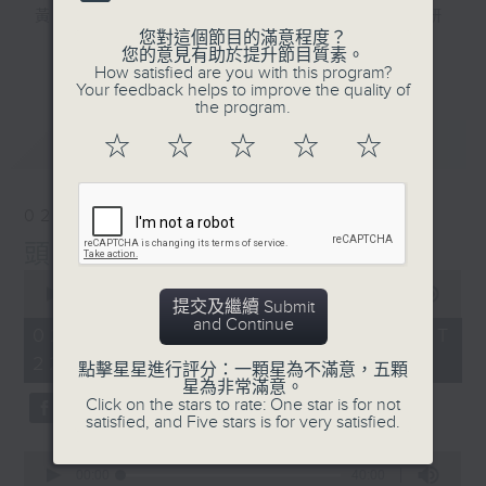
黃梓勇 — 博士級大學講師，精通中國文史研
您對這個節目的滿意程度？
究，熱愛運動和「阿美咔嘰」，資深貓奴。
更多...
您的意見有助於提升節目質素。
How satisfied are you with this program?
Your feedback helps to improve the quality of
逢星期日10點晚間新聞後至12點，三位主持
the program.
— 海林、蘇奭、黃梓勇，同聽眾一齊打開腦
最新
LATEST
☆
☆
☆
☆
☆
洞，由冷知識到社會現象，再由歷史事件到流
行文化，喺鬥「秀」場度展開一星期一次嘅腦
力大「秀」！
02/08/2026
頭髮
0
seconds
00:00
1:36:00
提交及繼續 Submit
of
and Continue
1
02/08/2026 - 足本 Full (HKT
hour,
22:20 - 24:00)
36
點擊星星進行評分：一顆星為不滿意，五顆
minutes,
星為非常滿意。
0
Click on the stars to rate: One star is for not
seconds
satisfied, and Five stars is for very satisfied.
0
seconds
00:00
40:00