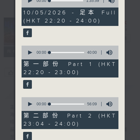
seconds
00:00
1:35:59
of
1
10/05/2026 - 足本 Full
hour,
(HKT 22:20 - 24:00)
35
minutes,
59
seconds
周末鬥秀場
電台直播
0
所有集數
seconds
00:00
40:00
of
40
第一部份 Part 1 (HKT
minutes,
22:20 - 23:00)
您喜歡這個節目嗎?
0
seconds
簡介
GIST
0
seconds
00:00
56:09
主持人：海林、蘇奭、黃梓勇
of
56
海林 — 多媒體策略師、資深瑜伽培訓導師。
第二部份 Part 2 (HKT
minutes,
精通多國語言， 興趣滿天下。
23:04 - 24:00)
9
seconds
蘇奭 — 麻省理工碩士男，經驗主義者、數據
至上。精通中外歷史文化通識。