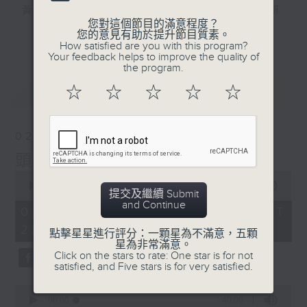
黃梓勇 — 博士級大學講師，精通中國文史研
您對這個節目的滿意程度？
究，熱愛運動和「阿美咔嘰」，資深貓奴。
更多...
您的意見有助於提升節目質素。
How satisfied are you with this program?
Your feedback helps to improve the quality of
逢星期日10點晚間新聞後至12點，三位主持
the program.
— 海林、蘇奭、黃梓勇，同聽眾一齊打開腦
最新
LATEST
☆
☆
☆
☆
☆
洞，由冷知識到社會現象，再由歷史事件到流
行文化，喺鬥「秀」場度展開一星期一次嘅腦
力大「秀」！
02/08/2026
頭髮
0
seconds
00:00
1:36:00
提交及繼續 Submit
of
and Continue
1
02/08/2026 - 足本 Full (HKT
hour,
22:20 - 24:00)
36
點擊星星進行評分：一顆星為不滿意，五顆
minutes,
星為非常滿意。
0
Click on the stars to rate: One star is for not
seconds
satisfied, and Five stars is for very satisfied.
0
seconds
00:00
40:00