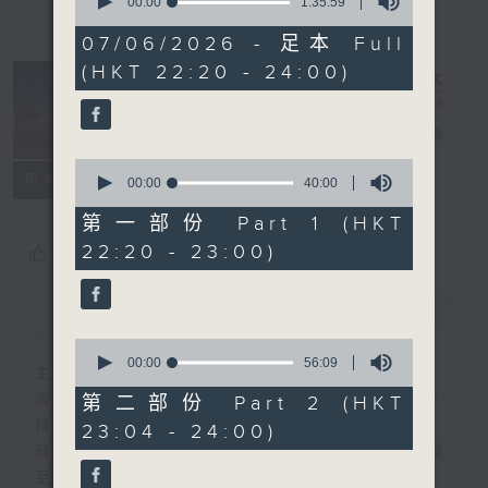
seconds
00:00
1:35:59
of
1
07/06/2026 - 足本 Full
hour,
(HKT 22:20 - 24:00)
35
minutes,
59
seconds
周末鬥秀場
電台直播
0
所有集數
seconds
00:00
40:00
of
40
第一部份 Part 1 (HKT
minutes,
22:20 - 23:00)
您喜歡這個節目嗎?
0
seconds
簡介
GIST
0
seconds
00:00
56:09
主持人：海林、蘇奭、黃梓勇
of
56
海林 — 多媒體策略師、資深瑜伽培訓導師。
第二部份 Part 2 (HKT
minutes,
精通多國語言， 興趣滿天下。
23:04 - 24:00)
9
seconds
蘇奭 — 麻省理工碩士男，經驗主義者、數據
至上。精通中外歷史文化通識。