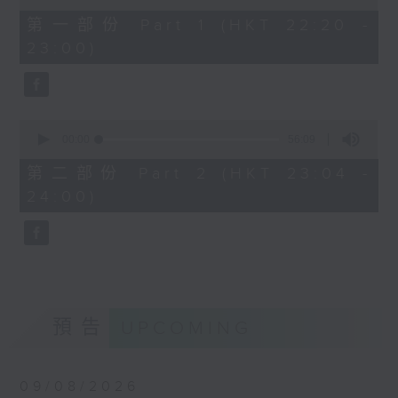
of
40
第一部份 Part 1 (HKT 22:20 -
minutes,
23:00)
0
seconds
0
seconds
00:00
56:09
of
56
第二部份 Part 2 (HKT 23:04 -
minutes,
24:00)
9
seconds
預告
UPCOMING
09/08/2026