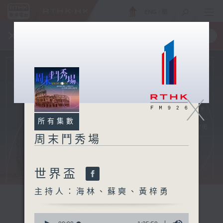
ENG
/
簡
×
全新 RTHK On The Go
取得
一手掌握 RTHK 電台、電視節目
X
所有集數
周末鬥秀場
世界盃
主持人：海林、蘇奭、黃梓勇
0