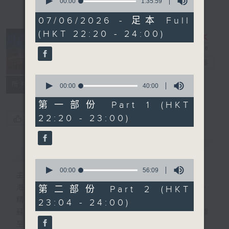
seconds
00:00
1:35:59
of
1
07/06/2026 - 足本 Full
hour,
(HKT 22:20 - 24:00)
35
minutes,
59
seconds
周末鬥秀場
電台直播
0
所有集數
seconds
00:00
40:00
of
40
第一部份 Part 1 (HKT
minutes,
22:20 - 23:00)
您喜歡這個節目嗎?
0
seconds
簡介
GIST
0
seconds
00:00
56:09
主持人：海林、蘇奭、黃梓勇
of
56
海林 — 多媒體策略師、資深瑜伽培訓導師。
第二部份 Part 2 (HKT
minutes,
精通多國語言， 興趣滿天下。
23:04 - 24:00)
9
seconds
蘇奭 — 麻省理工碩士男，經驗主義者、數據
至上。精通中外歷史文化通識。