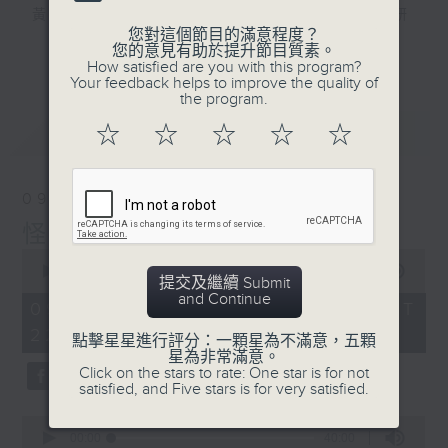
黃梓勇 — 博士級大學講師，精通中國文史研
您對這個節目的滿意程度？
究，熱愛運動和「阿美咔嘰」，資深貓奴。
更多...
您的意見有助於提升節目質素。
How satisfied are you with this program?
Your feedback helps to improve the quality of
逢星期日10點晚間新聞後至12點，三位主持
the program.
— 海林、蘇奭、黃梓勇，同聽眾一齊打開腦
最新
LATEST
☆
☆
☆
☆
☆
洞，由冷知識到社會現象，再由歷史事件到流
行文化，喺鬥「秀」場度展開一星期一次嘅腦
力大「秀」！
09/08/2026
怪物
0
seconds
00:00
1:36:00
提交及繼續 Submit
of
and Continue
1
09/08/2026 - 足本 Full (HKT
hour,
22:20 - 24:00)
36
點擊星星進行評分：一顆星為不滿意，五顆
minutes,
星為非常滿意。
0
Click on the stars to rate: One star is for not
seconds
satisfied, and Five stars is for very satisfied.
0
seconds
00:00
40:00