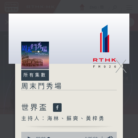
ENG
/
簡
×
全新 RTHK On The Go
取得
一手掌握 RTHK 電台、電視節目
X
所有集數
周末鬥秀場
世界盃
主持人：海林、蘇奭、黃梓勇
0