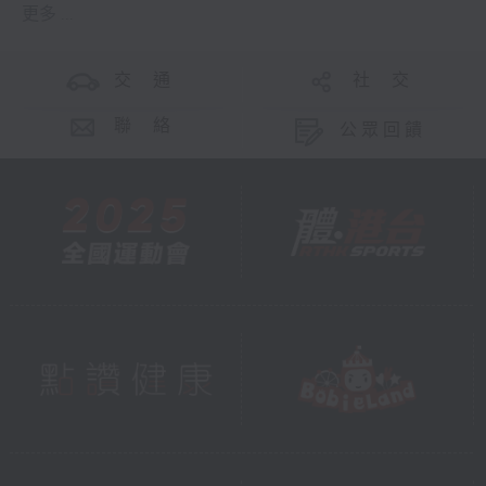
更多 ...
交 通
社 交
聯 絡
公眾回饋