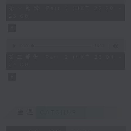
of
40
第一部份 Part 1 (HKT 22:20 -
minutes,
23:00)
0
seconds
0
seconds
00:00
56:00
of
56
第二部份 Part 2 (HKT 23:04 -
minutes,
24:00)
0
seconds
重溫
CATCHUP