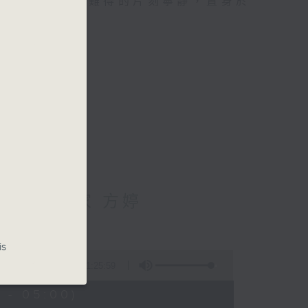
類的旅程，投入難得的片刻寧靜，置身於
輔導心理學家 方婷
is
1:25:59
 - 05:00)