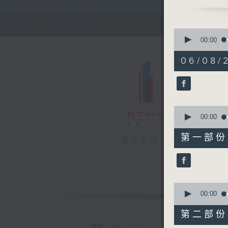
清晨的美好
0
seconds
00:00
of
1
06/08/
hour,
26
minutes,
0
seconds
90%
0
seconds
00:00
of
30
第一部份 P
電台直播
minutes,
10
seconds
90%
0
seconds
00:00
of
56
第二部份 P
minutes,
9