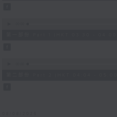
25
minutes,
59
seconds
Volume
90%
0
seconds
00:00
of
30
第一部份 Part 1 (HKT 03:30 - 04:00
minutes,
0
seconds
Volume
90%
0
seconds
00:00
of
56
第二部份 Part 2 (HKT 04:04 - 05:00
minutes,
9
seconds
Volume
90%
08/08/2026