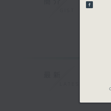
簡介
seconds
90%
GIST
最新
LATEST
C