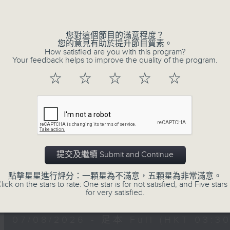
深夜，是結束，也是新的開始。開啟一段另
Volume
風、樹、鳥聲之中，享受放空。
您對這個節目的滿意程度？
您的意見有助於提升節目質素。
第一台播放時間
How satisfied are you with this program?
星期一至六03:30至05:00
Your feedback helps to improve the quality of the program.
☆
☆
☆
☆
☆
#香港電台文教組
07/08/2026
樹懶 / 邁向圓滿 星期五 嘉賓：
提交及繼續 Submit and Continue
0330 - 0430: 樹懶
點擊星星進行評分：一顆星為不滿意，五顆星為非常滿意。
0430 - 0500: #13 人際關係指數
lick on the stars to rate: One star is for not satisfied, and Five stars 
0
for very satisfied.
seconds
00:00
of
1
07/08/2026 - 足本 Full (HKT 03:30
hour,