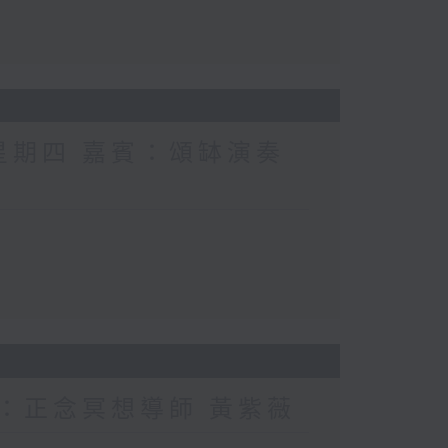
 星期四 嘉賓：頌缽演奏
賓：正念冥想導師 黃紫薇