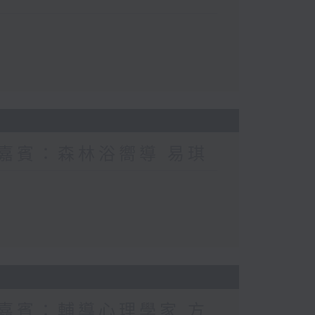
 嘉賓：森林浴嚮導 易琪
 嘉賓：輔導心理學家 方