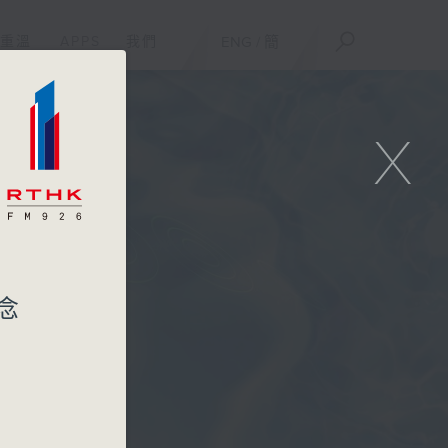
重溫
APPS
我們
ENG
/
簡
X
念