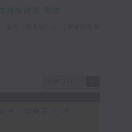
：森林浴嚮導 易琪
連結 嘉賓：梁雅貽Eliz （森林療癒嚮
：輔導心理學家 方婷