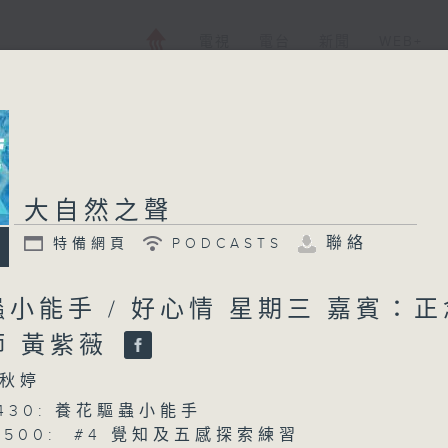
電視
電台
新聞
WEB+
大自然之聲
聯絡
特備網頁
PODCASTS
小能手 / 好心情 星期三 嘉賓：正
師 黃紫薇
秋婷
 0430: 養花驅蟲小能手
 0500: #4 覺知及五感探索練習