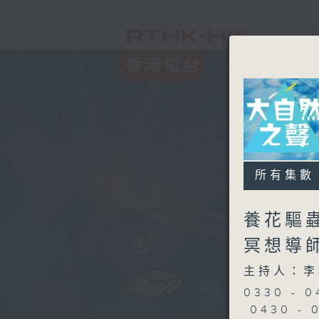
所有集數
養花驅蟲
冥想導
主持人：李
0330 -
0430 -