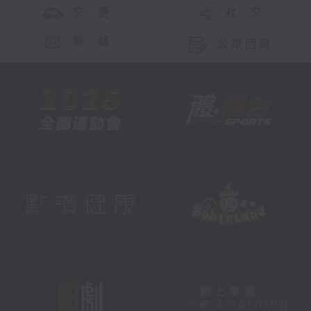
交 通
社 交
聯 絡
公眾回饋