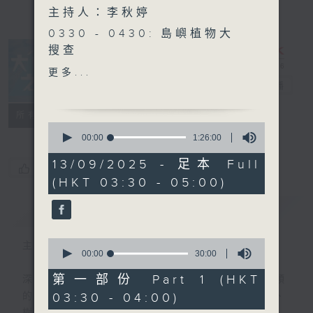
主持人：李秋婷
0330 - 0430: 島嶼植物大
搜查
0430 - 0500: #76 最美好
更多...
的大自然接觸 嘉賓：戴履宙
大自然之聲
電台直播
Lawrence （森林療癒嚮導)
特備網頁
PODCASTS
聯絡
所有集數
0
seconds
00:00
1:26:00
of
1
13/09/2025 - 足本 Full
您喜歡這個節目嗎?
hour,
(HKT 03:30 - 05:00)
26
minutes,
0
簡介
GIST
seconds
0
主持人：李秋婷
seconds
00:00
30:00
of
30
第一部份 Part 1 (HKT
深夜，是結束，也是新的開始。開啟一段另類
minutes,
03:30 - 04:00)
的旅程，投入難得的片刻寧靜，置身於風、
0
seconds