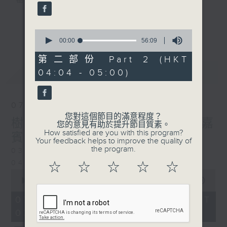
樹、鳥聲之中，享受放空。
第一台播放時間
更多...
0
星期一至六03:30至05:00
seconds
00:00
56:09
of
56
第二部份 Part 2 (HKT
#香港電台文教組
minutes,
最新
LATEST
04:04 - 05:00)
9
seconds
07/08/2026
您對這個節目的滿意程度？
樹懶 / 邁向圓滿 星期五 嘉
您的意見有助於提升節目質素。
How satisfied are you with this program?
賓：輔導心理學家 方婷
Your feedback helps to improve the quality of
the program.
0330 - 0430: 樹懶
0430 - 0500: #13 人際關係指數
☆
☆
☆
☆
☆
0
seconds
00:00
1:25:59
of
1
07/08/2026 - 足本 Full (HKT
hour,
03:30 - 05:00)
25
minutes,