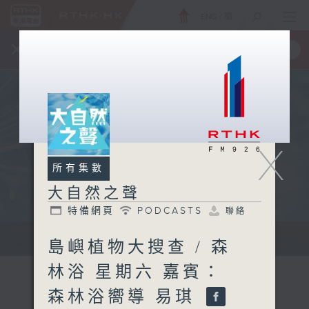
ENG
/
簡
×
全新 RTHK On The Go
取得
一手掌握 RTHK 電台、電視節目
X
所有集數
大自然之聲
特備網頁
PODCASTS
聯絡
...
島嶼植物大搜查 / 森
林浴 星期六 嘉賓：
森林浴嚮導 易琪