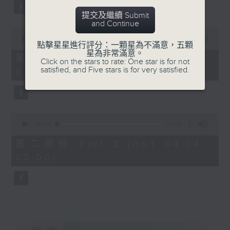
59
seconds
提交及繼續 Submit
and Continue
0
seconds
00:00
30:00
點擊星星進行評分：一顆星為不滿意，五顆
of
星為非常滿意。
30
第一部份 Part 1 (HKT 03:30 -
Click on the stars to rate: One star is for not
minutes,
satisfied, and Five stars is for very satisfied.
04:00)
0
seconds
0
seconds
00:00
56:09
of
56
第二部份 Part 2 (HKT 04:04 -
minutes,
05:00)
9
seconds