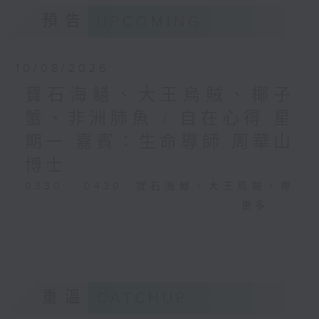
預告
UPCOMING
10/08/2026
寶石海鱔、大王烏賊、椰子
蟹、非洲肺魚 / 自在心得 星
期一 嘉賓：生命導師 周華山
博士
0330 - 0430: 寶石海鱔、大王烏賊、椰
子蟹、非洲肺魚
更多...
0430 - 0500: #17 討厭爸爸的四十幾歲
男子
重溫
CATCHUP