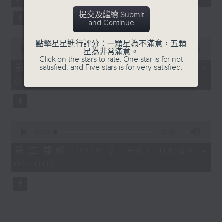
minutes,
0
提交及繼續 Submit
seconds
and Continue
0
點擊星星進行評分：一顆星為不滿意，五顆
seconds
00:00
30:00
星為非常滿意。
of
Click on the stars to rate: One star is for not
30
satisfied, and Five stars is for very satisfied.
第一部份 Part 1 (HKT 03:30 -
minutes,
04:00)
0
seconds
0
seconds
00:00
56:09
of
56
第二部份 Part 2 (HKT 04:04 -
minutes,
05:00)
9
seconds