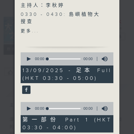
主持人：李秋婷
0330 - 0430: 島嶼植物大
搜查
0430 - 0500: #76 最美好
更多...
的大自然接觸 嘉賓：戴履宙
大自然之聲
電台直播
Lawrence （森林療癒嚮導)
特備網頁
PODCASTS
聯絡
所有集數
0
seconds
00:00
00:00
of
0
13/09/2025 - 足本 Full
您喜歡這個節目嗎?
seconds
(HKT 03:30 - 05:00)
簡介
GIST
0
主持人：李秋婷
seconds
00:00
00:00
of
0
第一部份 Part 1 (HKT
深夜，是結束，也是新的開始。開啟一段另類
seconds
03:30 - 04:00)
的旅程，投入難得的片刻寧靜，置身於風、