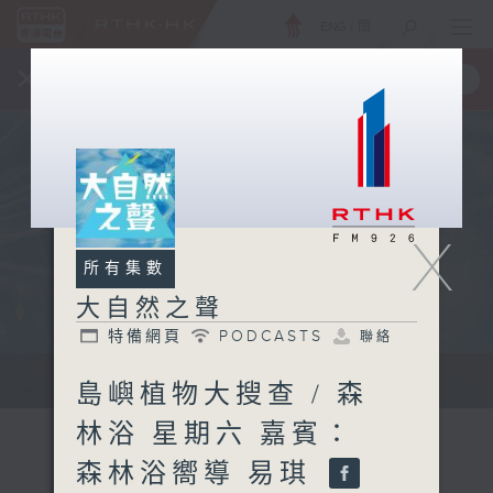
ENG
/
簡
×
全新 RTHK On The Go
取得
一手掌握 RTHK 電台、電視節目
X
所有集數
大自然之聲
特備網頁
PODCASTS
聯絡
...
島嶼植物大搜查 / 森
林浴 星期六 嘉賓：
森林浴嚮導 易琪