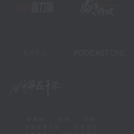
新聞稿
|
招聘
|
招標
|
知識產權告示
|
常見問題
|