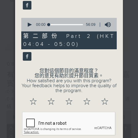
樹、鳥聲之中，享受放空。
第一台播放時間
更多...
0
星期一至六03:30至05:00
seconds
00:00
56:09
of
56
第二部份 Part 2 (HKT
#香港電台文教組
minutes,
最新
LATEST
04:04 - 05:00)
9
seconds
08/08/2026
您對這個節目的滿意程度？
有毒植物 / 森林浴 星期六 嘉
您的意見有助於提升節目質素。
How satisfied are you with this program?
賓：森林浴嚮導 易琪
Your feedback helps to improve the quality of
the program.
0330 - 0430: 有毒植物
0430 - 0500: #39 與生俱來的大自然連
☆
☆
☆
☆
☆
結 嘉賓：梁雅貽Eliz （森林療癒嚮導）
0
seconds
00:00
1:26:00
of
1
08/08/2026 - 足本 Full (HKT
hour,
03:30 - 05:00)
26