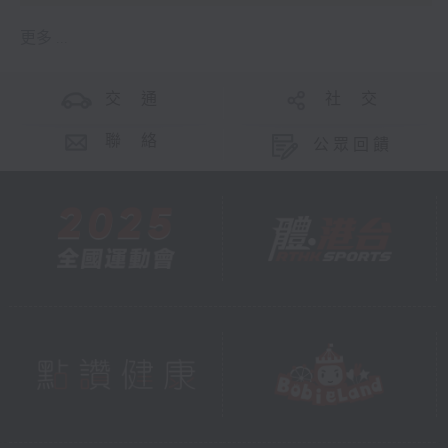
更多 ...
交 通
社 交
聯 絡
公眾回饋