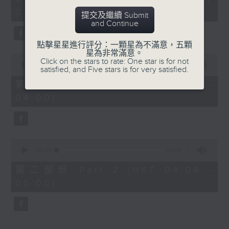
hour,
03:30 - 05:00)
25
提交及繼續 Submit
minutes,
and Continue
59
seconds
點擊星星進行評分：一顆星為不滿意，五顆
星為非常滿意。
0
Click on the stars to rate: One star is for not
seconds
00:00
30:10
satisfied, and Five stars is for very satisfied.
of
30
第一部份 Part 1 (HKT 03:30 -
minutes,
04:00)
10
seconds
0
seconds
00:00
56:09
of
56
第二部份 Part 2 (HKT 04:04 -
minutes,
05:00)
9
seconds