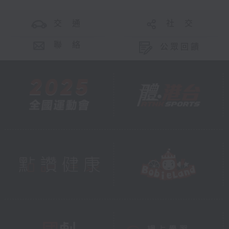
交 通
社 交
聯 絡
公眾回饋