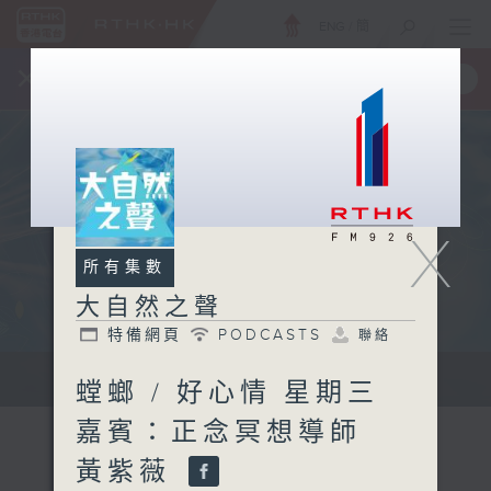
ENG
/
簡
×
全新 RTHK On The Go
取得
一手掌握 RTHK 電台、電視節目
X
所有集數
大自然之聲
特備網頁
PODCASTS
聯絡
...
螳螂 / 好心情 星期三
嘉賓：正念冥想導師
黃紫薇