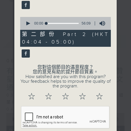
樹、鳥聲之中，享受放空。
第一台播放時間
更多...
0
星期一至六03:30至05:00
seconds
00:00
56:09
of
56
第二部份 Part 2 (HKT
#香港電台文教組
minutes,
最新
LATEST
04:04 - 05:00)
9
seconds
06/08/2026
您對這個節目的滿意程度？
有血緣關係的植物 / 聲頻禮贊
您的意見有助於提升節目質素。
How satisfied are you with this program?
星期四 嘉賓：頌缽演奏家 曾文
Your feedback helps to improve the quality of
the program.
通
☆
☆
☆
☆
☆
0330 - 0430: 有血緣關係的植物：棕竹、細
葉棕竹、虎尾蘭、金邊虎尾蘭、草海桐
0430 - 0500: #14 觀察呼吸溫度
0
seconds
00:00
1:25:59
of
1
06/08/2026 - 足本 Full (HKT