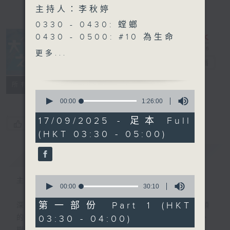
主持人：李秋婷
0330 - 0430: 螳螂
0430 - 0500: #10 為生命
感恩的心
更多...
大自然之聲
電台直播
特備網頁
PODCASTS
聯絡
所有集數
0
seconds
00:00
1:26:00
of
1
17/09/2025 - 足本 Full
您喜歡這個節目嗎?
hour,
(HKT 03:30 - 05:00)
26
minutes,
0
簡介
GIST
seconds
0
主持人：李秋婷
seconds
00:00
30:10
of
30
第一部份 Part 1 (HKT
深夜，是結束，也是新的開始。開啟一段另類
minutes,
03:30 - 04:00)
的旅程，投入難得的片刻寧靜，置身於風、
10
seconds