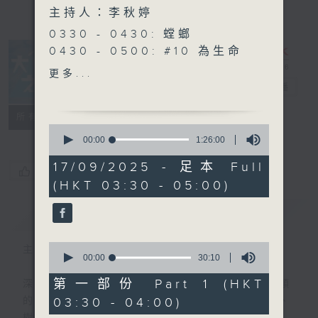
主持人：李秋婷
0330 - 0430: 螳螂
0430 - 0500: #10 為生命
感恩的心
更多...
大自然之聲
電台直播
特備網頁
PODCASTS
聯絡
所有集數
0
seconds
00:00
1:26:00
of
1
17/09/2025 - 足本 Full
您喜歡這個節目嗎?
hour,
(HKT 03:30 - 05:00)
26
minutes,
0
簡介
GIST
seconds
0
主持人：李秋婷
seconds
00:00
30:10
of
30
第一部份 Part 1 (HKT
深夜，是結束，也是新的開始。開啟一段另類
minutes,
03:30 - 04:00)
的旅程，投入難得的片刻寧靜，置身於風、
10
seconds