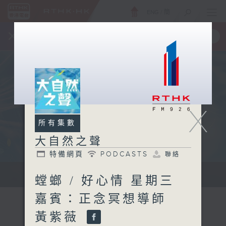
ENG
/
簡
×
全新 RTHK On The Go
取得
一手掌握 RTHK 電台、電視節目
X
所有集數
大自然之聲
特備網頁
PODCASTS
聯絡
...
螳螂 / 好心情 星期三
嘉賓：正念冥想導師
黃紫薇