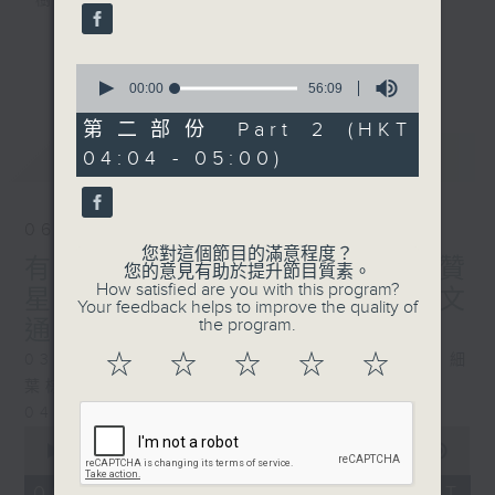
樹、鳥聲之中，享受放空。
第一台播放時間
更多...
0
星期一至六03:30至05:00
seconds
00:00
56:09
of
56
第二部份 Part 2 (HKT
#香港電台文教組
minutes,
最新
LATEST
04:04 - 05:00)
9
seconds
06/08/2026
您對這個節目的滿意程度？
有血緣關係的植物 / 聲頻禮贊
您的意見有助於提升節目質素。
How satisfied are you with this program?
星期四 嘉賓：頌缽演奏家 曾文
Your feedback helps to improve the quality of
the program.
通
☆
☆
☆
☆
☆
0330 - 0430: 有血緣關係的植物：棕竹、細
葉棕竹、虎尾蘭、金邊虎尾蘭、草海桐
0430 - 0500: #14 觀察呼吸溫度
0
seconds
00:00
1:25:59
of
1
06/08/2026 - 足本 Full (HKT