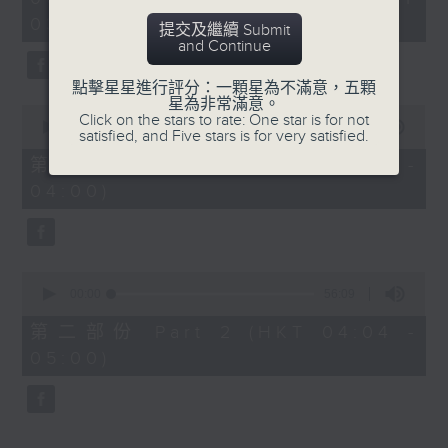
hour,
03:30 - 05:00)
25
提交及繼續 Submit
minutes,
and Continue
59
seconds
點擊星星進行評分：一顆星為不滿意，五顆
星為非常滿意。
0
Click on the stars to rate: One star is for not
seconds
00:00
30:10
satisfied, and Five stars is for very satisfied.
of
30
第一部份 Part 1 (HKT 03:30 -
minutes,
04:00)
10
seconds
0
seconds
00:00
56:09
of
56
第二部份 Part 2 (HKT 04:04 -
minutes,
05:00)
9
seconds