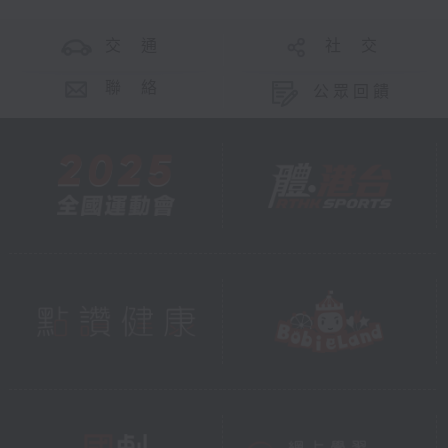
交 通
社 交
聯 絡
公眾回饋