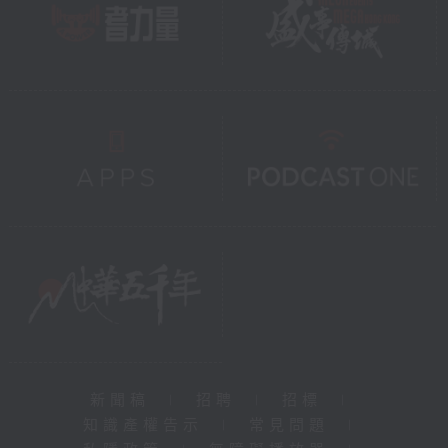
新聞稿
|
招聘
|
招標
|
知識產權告示
|
常見問題
|