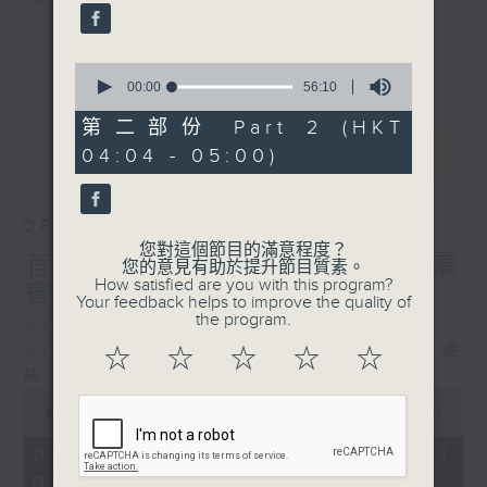
樹、鳥聲之中，享受放空。
第一台播放時間
更多...
0
星期一至六03:30至05:00
seconds
00:00
56:10
of
56
第二部份 Part 2 (HKT
#香港電台文教組
minutes,
最新
LATEST
04:04 - 05:00)
10
seconds
08/08/2026
您對這個節目的滿意程度？
有毒植物 / 森林浴 星期六 嘉
您的意見有助於提升節目質素。
How satisfied are you with this program?
賓：森林浴嚮導 易琪
Your feedback helps to improve the quality of
the program.
0330 - 0430: 有毒植物
0430 - 0500: #39 與生俱來的大自然連
☆
☆
☆
☆
☆
結 嘉賓：梁雅貽Eliz （森林療癒嚮導）
0
seconds
00:00
1:26:00
of
1
08/08/2026 - 足本 Full (HKT
hour,
03:30 - 05:00)
26