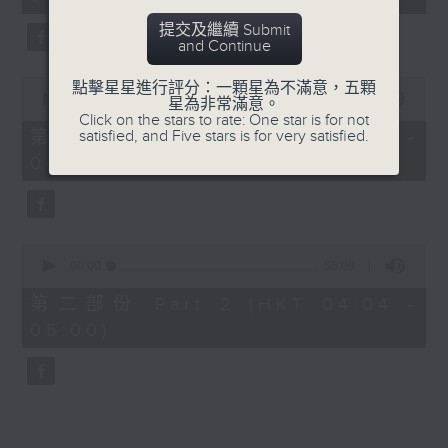
minutes,
0
提交及繼續 Submit
seconds
and Continue
0
點擊星星進行評分：一顆星為不滿意，五顆
seconds
00:00
30:00
星為非常滿意。
of
Click on the stars to rate: One star is for not
30
satisfied, and Five stars is for very satisfied.
第一部份 Part 1 (HKT 03:30 -
minutes,
04:00)
0
seconds
0
seconds
00:00
56:09
of
56
第二部份 Part 2 (HKT 04:04 -
minutes,
05:00)
9
seconds