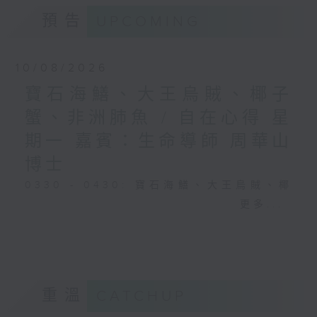
預告
UPCOMING
10/08/2026
寶石海鱔、大王烏賊、椰子
蟹、非洲肺魚 / 自在心得 星
期一 嘉賓：生命導師 周華山
博士
0330 - 0430: 寶石海鱔、大王烏賊、椰
子蟹、非洲肺魚
更多...
0430 - 0500: #17 討厭爸爸的四十幾歲
男子
重溫
CATCHUP