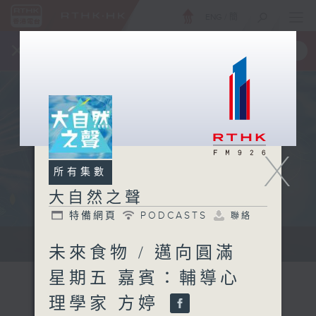
ENG
/
簡
×
全新 RTHK On The Go
取得
一手掌握 RTHK 電台、電視節目
X
所有集數
大自然之聲
特備網頁
PODCASTS
聯絡
...
未來食物 / 邁向圓滿
星期五 嘉賓：輔導心
理學家 方婷