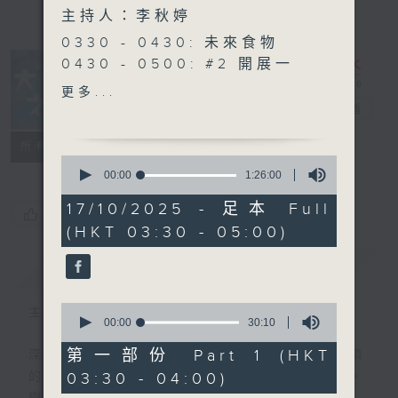
主持人：李秋婷
0330 - 0430: 未來食物
0430 - 0500: #2 開展一
天的心態
更多...
大自然之聲
電台直播
特備網頁
PODCASTS
聯絡
所有集數
0
seconds
00:00
1:26:00
of
1
17/10/2025 - 足本 Full
您喜歡這個節目嗎?
hour,
(HKT 03:30 - 05:00)
26
minutes,
0
簡介
GIST
seconds
0
主持人：李秋婷
seconds
00:00
30:10
of
30
第一部份 Part 1 (HKT
深夜，是結束，也是新的開始。開啟一段另類
minutes,
03:30 - 04:00)
的旅程，投入難得的片刻寧靜，置身於風、
10
seconds