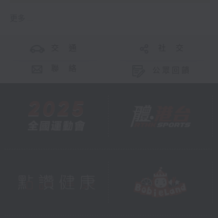
更多 ...
交 通
社 交
聯 絡
公眾回饋