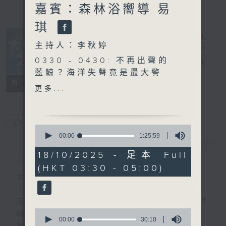
嘉賓：森林浴嚮導 易
琪
主持人：李秋婷
0330 - 0430: 不再出聲的
大自然之聲
電台直播
藍鯨？海洋失聲竟是最大警
特備網頁
PODCASTS
聯絡
所有集數
訊！
更多...
0430 - 0500: #81 感官引
導，體驗自然
您喜歡這個節目嗎?
0
seconds
00:00
1:25:59
of
簡介
GIST
1
18/10/2025 - 足本 Full
hour,
(HKT 03:30 - 05:00)
25
minutes,
主持人：李秋婷
59
seconds
深夜，是結束，也是新的開始。開啟一段另類
0
的旅程，投入難得的片刻寧靜，置身於風、
seconds
00:00
30:10