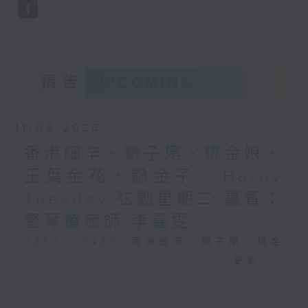
預告
UPCOMING
11/08/2026
香港細辛、獅子尾、桃金娘、
玉葉金花、餘金子 / Harpy
Tuesday 弦動星期二 嘉賓：
豎琴療癒師 李嘉雯
0330 - 0430: 香港細辛、獅子尾、桃金
娘、玉葉金花、餘金子
更多...
0430 - 0500: #25 視障人士陳伯與阿好