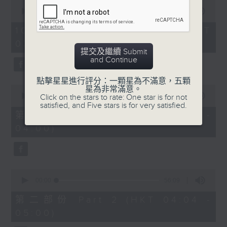
0
seconds
00:00
1:26:00
of
1
10/08/2026 - 足本 Full (HKT
hour,
03:30 - 05:00)
26
提交及繼續 Submit
minutes,
and Continue
0
seconds
點擊星星進行評分：一顆星為不滿意，五顆
0
星為非常滿意。
seconds
00:00
30:10
Click on the stars to rate: One star is for not
of
satisfied, and Five stars is for very satisfied.
30
第一部份 Part 1 (HKT 03:30 -
minutes,
04:00)
10
seconds
0
seconds
00:00
56:09
of
56
第二部份 Part 2 (HKT 04:04 -
minutes,
05:00)
9
seconds