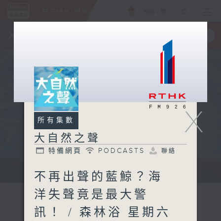
ENG
/
簡
×
全新 RTHK On The Go
取得
一手掌握 RTHK 電台、電視節目
X
所有集數
大自然之聲
特備網頁
PODCASTS
聯絡
...
不再出聲的藍鯨？海
洋失聲竟是最大警
訊！ / 森林浴 星期六