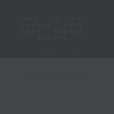
新聞稿
|
招聘
|
招標
|
知識產權告示
|
常見問題
|
私隱政策
|
無障礙播放器
|
其他語言內容
|
© 2026 rthk.hk