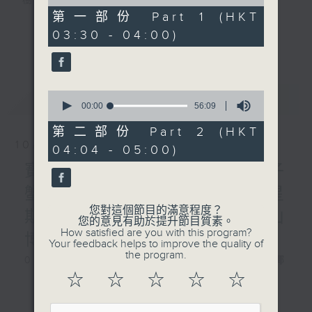
樹、鳥聲之中，享受放空。
of
30
第一部份 Part 1 (HKT
minutes,
03:30 - 04:00)
第一台播放時間
10
更多...
seconds
星期一至六03:30至05:00
#香港電台文教組
0
最新
LATEST
seconds
00:00
56:09
of
56
第二部份 Part 2 (HKT
minutes,
10/08/2026
04:04 - 05:00)
9
seconds
寶石海鱔、大王烏賊、椰子
蟹、非洲肺魚 / 自在心得 星
您對這個節目的滿意程度？
期一 嘉賓：生命導師 周華山
您的意見有助於提升節目質素。
How satisfied are you with this program?
博士
Your feedback helps to improve the quality of
the program.
0330 - 0430: 寶石海鱔、大王烏賊、椰
☆
☆
☆
☆
☆
子蟹、非洲肺魚
更多...
0430 - 0500: #17 討厭爸爸的四十幾歲
男子