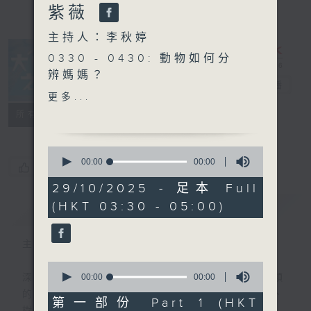
紫薇
主持人：李秋婷
0330 - 0430: 動物如何分
辨媽媽？
大自然之聲
電台直播
0430 - 0500: #16 一行禪
更多...
師：你是一朵花
特備網頁
PODCASTS
聯絡
所有集數
0
seconds
00:00
00:00
您喜歡這個節目嗎?
of
0
29/10/2025 - 足本 Full
seconds
(HKT 03:30 - 05:00)
簡介
GIST
主持人：李秋婷
0
seconds
00:00
00:00
深夜，是結束，也是新的開始。開啟一段另類
of
的旅程，投入難得的片刻寧靜，置身於風、
0
第一部份 Part 1 (HKT
seconds