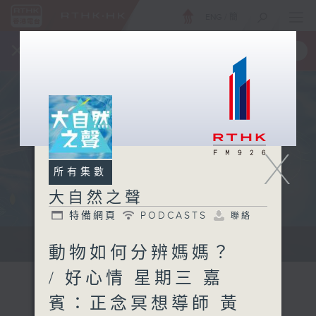
ENG
/
簡
×
全新 RTHK On The Go
取得
一手掌握 RTHK 電台、電視節目
X
所有集數
大自然之聲
特備網頁
PODCASTS
聯絡
...
動物如何分辨媽媽？
/ 好心情 星期三 嘉
賓：正念冥想導師 黃