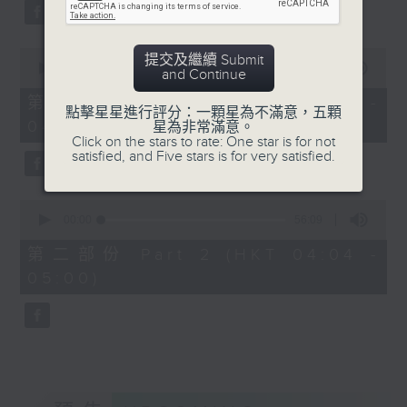
59
seconds
0
提交及繼續 Submit
seconds
00:00
30:00
and Continue
of
30
第一部份 Part 1 (HKT 03:30 -
點擊星星進行評分：一顆星為不滿意，五顆
minutes,
04:00)
星為非常滿意。
0
Click on the stars to rate: One star is for not
seconds
satisfied, and Five stars is for very satisfied.
0
seconds
00:00
56:09
of
56
第二部份 Part 2 (HKT 04:04 -
minutes,
05:00)
9
seconds