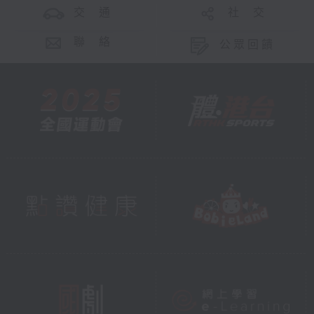
交 通
社 交
聯 絡
公眾回饋