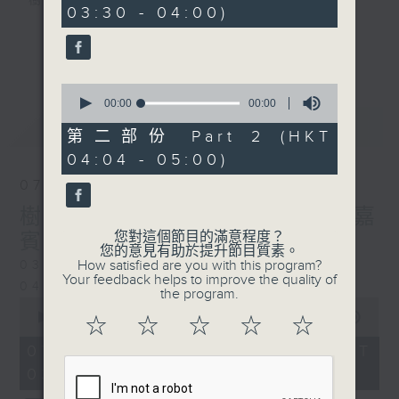
樹、鳥聲之中，享受放空。
03:30 - 04:00)
第一台播放時間
更多...
星期一至六03:30至05:00
0
seconds
00:00
00:00
#香港電台文教組
of
最新
LATEST
0
第二部份 Part 2 (HKT
seconds
04:04 - 05:00)
07/08/2026
樹懶 / 邁向圓滿 星期五 嘉
您對這個節目的滿意程度？
賓：輔導心理學家 方婷
您的意見有助於提升節目質素。
How satisfied are you with this program?
0330 - 0430: 樹懶
Your feedback helps to improve the quality of
0430 - 0500: #13 人際關係指數
the program.
0
seconds
00:00
1:25:59
☆
☆
☆
☆
☆
of
1
07/08/2026 - 足本 Full (HKT
hour,
03:30 - 05:00)
25
minutes,