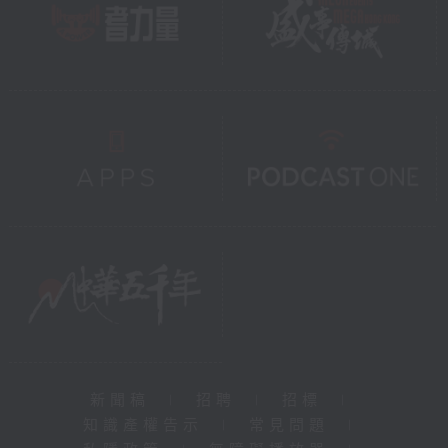
新聞稿
|
招聘
|
招標
|
知識產權告示
|
常見問題
|