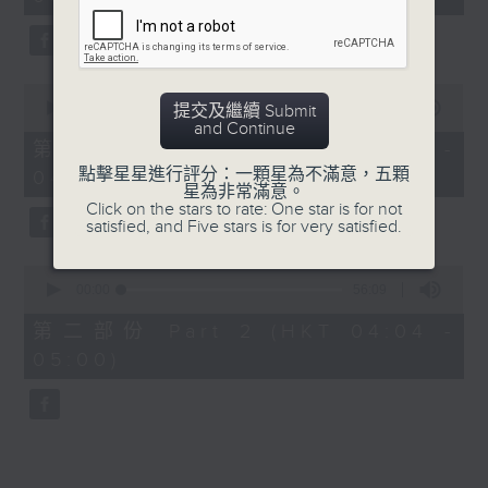
minutes,
0
seconds
0
seconds
00:00
30:00
提交及繼續 Submit
of
and Continue
30
第一部份 Part 1 (HKT 03:30 -
minutes,
點擊星星進行評分：一顆星為不滿意，五顆
04:00)
0
星為非常滿意。
seconds
Click on the stars to rate: One star is for not
satisfied, and Five stars is for very satisfied.
0
seconds
00:00
56:09
of
56
第二部份 Part 2 (HKT 04:04 -
minutes,
05:00)
9
seconds