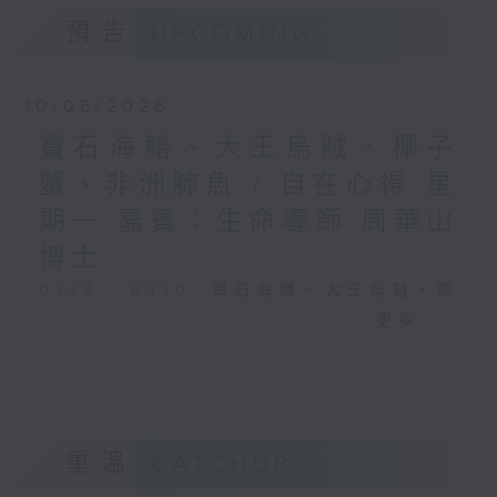
預告
UPCOMING
10/08/2026
寶石海鱔、大王烏賊、椰子
蟹、非洲肺魚 / 自在心得 星
期一 嘉賓：生命導師 周華山
博士
0330 - 0430: 寶石海鱔、大王烏賊、椰
子蟹、非洲肺魚
更多...
0430 - 0500: #17 討厭爸爸的四十幾歲
男子
重溫
CATCHUP