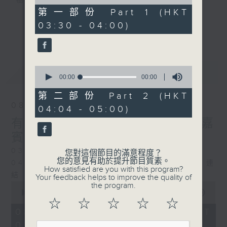
樹、鳥聲之中，享受放空。
of
0
第一部份 Part 1 (HKT
seconds
03:30 - 04:00)
第一台播放時間
更多...
星期一至六03:30至05:00
#香港電台文教組
0
最新
LATEST
seconds
00:00
00:00
of
0
第二部份 Part 2 (HKT
seconds
08/08/2026
04:04 - 05:00)
有毒植物 / 森林浴 星期六 嘉
賓：森林浴嚮導 易琪
0330 - 0430: 有毒植物
您對這個節目的滿意程度？
您的意見有助於提升節目質素。
0430 - 0500: #39 與生俱來的大自然連
How satisfied are you with this program?
結 嘉賓：梁雅貽Eliz （森林療癒嚮導）
Your feedback helps to improve the quality of
0
the program.
seconds
00:00
1:26:00
of
☆
☆
☆
☆
☆
1
08/08/2026 - 足本 Full (HKT
hour,
03:30 - 05:00)
26