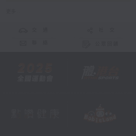
更多 ...
交 通
社 交
聯 絡
公眾回饋