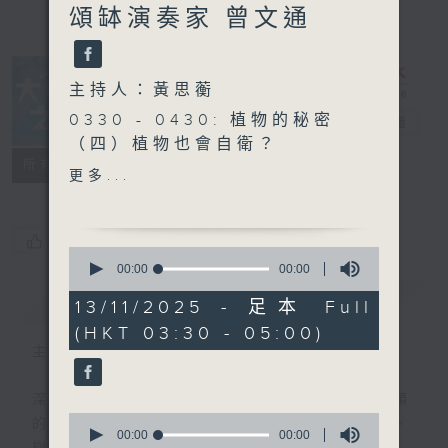
頌缽演奏家 曾文通
主持人：黃思蘅
0330 - 0430: 植物的秘密
大自然之聲
電台直播
（四）植物也會自衛？
特備網頁
PODCASTS
聯絡
所有集數
0430 - 0500: #7 不二
更多...
您喜歡這個節目嗎?
0
seconds
00:00
00:00
of
簡介
GIST
0
13/11/2025 - 足本 Full
seconds
(HKT 03:30 - 05:00)
主持人：黃思蘅
深夜，是結束，也是新的開始。開啟一段另類
0
的旅程，投入難得的片刻寧靜，置身於風、
seconds
00:00
00:00