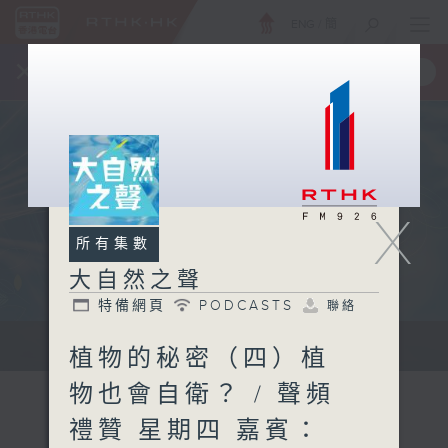
ENG
/
簡
×
全新 RTHK On The Go
取得
一手掌握 RTHK 電台、電視節目
X
所有集數
大自然之聲
特備網頁
PODCASTS
聯絡
...
植物的秘密（四）植
物也會自衛？ / 聲頻
禮贊 星期四 嘉賓：