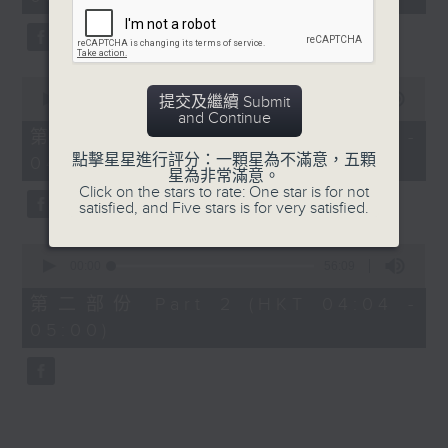
minutes,
0
seconds
0
seconds
00:00
30:00
提交及繼續 Submit
of
and Continue
30
第一部份 Part 1 (HKT 03:30 -
minutes,
點擊星星進行評分：一顆星為不滿意，五顆
04:00)
0
星為非常滿意。
seconds
Click on the stars to rate: One star is for not
satisfied, and Five stars is for very satisfied.
0
seconds
00:00
56:09
of
56
第二部份 Part 2 (HKT 04:04 -
minutes,
05:00)
9
seconds