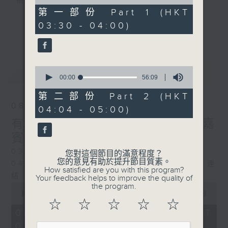
樹、鳥聲之中，享受放空。
of
30
第一部份 Part 1 (HKT
minutes,
03:30 - 04:00)
第一台播放時間
0
更多...
seconds
星期一至六03:30至05:00
#香港電台文教組
0
最新
LATEST
seconds
00:00
56:09
of
56
第二部份 Part 2 (HKT
minutes,
08/08/2026
04:04 - 05:00)
9
seconds
有毒植物 / 森林浴 星期六 嘉
賓：森林浴嚮導 易琪
0330 - 0430: 有毒植物
您對這個節目的滿意程度？
您的意見有助於提升節目質素。
0430 - 0500: #39 與生俱來的大自然連
How satisfied are you with this program?
結 嘉賓：梁雅貽Eliz （森林療癒嚮導）
Your feedback helps to improve the quality of
0
the program.
seconds
00:00
1:26:00
of
☆
☆
☆
☆
☆
1
08/08/2026 - 足本 Full (HKT
hour,
03:30 - 05:00)
26