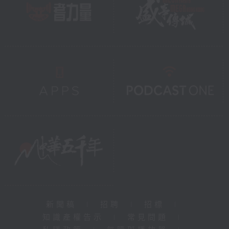
新聞稿
|
招聘
|
招標
|
知識產權告示
|
常見問題
|