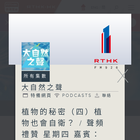
ENG
/
簡
×
全新 RTHK On The Go
取得
一手掌握 RTHK 電台、電視節目
X
所有集數
大自然之聲
特備網頁
PODCASTS
聯絡
...
植物的秘密（四）植
物也會自衛？ / 聲頻
禮贊 星期四 嘉賓：