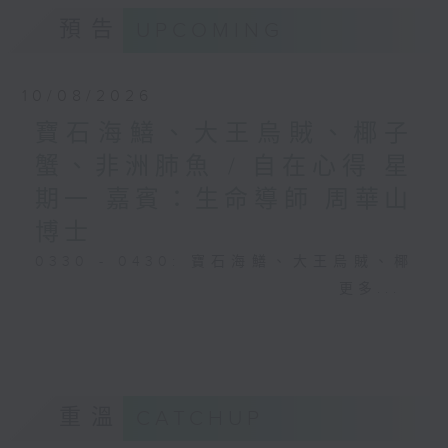
預告
UPCOMING
10/08/2026
寶石海鱔、大王烏賊、椰子
蟹、非洲肺魚 / 自在心得 星
期一 嘉賓：生命導師 周華山
博士
0330 - 0430: 寶石海鱔、大王烏賊、椰
子蟹、非洲肺魚
更多...
0430 - 0500: #17 討厭爸爸的四十幾歲
男子
重溫
CATCHUP