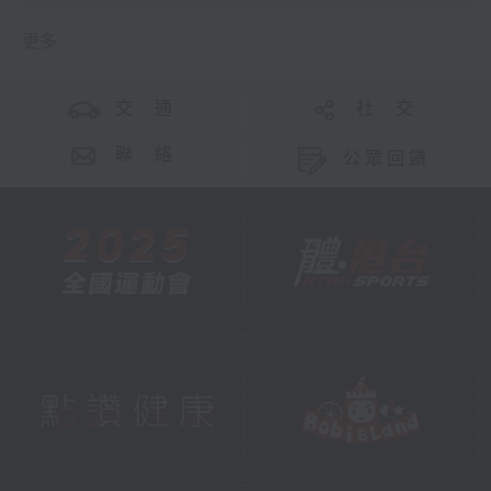
更多 ...
交 通
社 交
聯 絡
公眾回饋