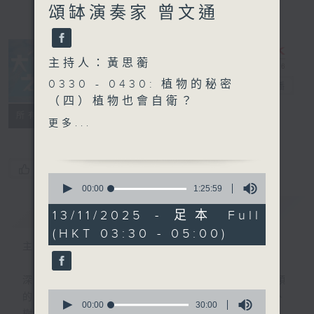
頌缽演奏家 曾文通
主持人：黃思蘅
0330 - 0430: 植物的秘密
大自然之聲
電台直播
（四）植物也會自衛？
特備網頁
PODCASTS
聯絡
所有集數
0430 - 0500: #7 不二
更多...
您喜歡這個節目嗎?
0
seconds
00:00
1:25:59
of
簡介
GIST
1
13/11/2025 - 足本 Full
hour,
(HKT 03:30 - 05:00)
25
minutes,
主持人：黃思蘅
59
seconds
深夜，是結束，也是新的開始。開啟一段另類
0
的旅程，投入難得的片刻寧靜，置身於風、
seconds
00:00
30:00