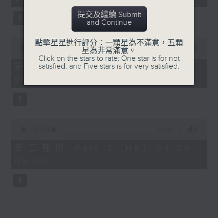
minutes,
0
提交及繼續 Submit
seconds
and Continue
0
點擊星星進行評分：一顆星為不滿意，五顆
seconds
00:00
30:00
星為非常滿意。
of
Click on the stars to rate: One star is for not
30
satisfied, and Five stars is for very satisfied.
第一部份 Part 1 (HKT 03:30 -
minutes,
04:00)
0
seconds
0
seconds
00:00
56:09
of
56
第二部份 Part 2 (HKT 04:04 -
minutes,
05:00)
9
seconds