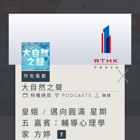
ENG
/
簡
×
全新 RTHK On The Go
取得
一手掌握 RTHK 電台、電視節目
X
所有集數
大自然之聲
特備網頁
PODCASTS
聯絡
...
皇蛾 / 邁向圓滿 星期
五 嘉賓：輔導心理學
家 方婷