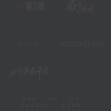
新聞稿
|
招聘
|
招標
|
知識產權告示
|
常見問題
|