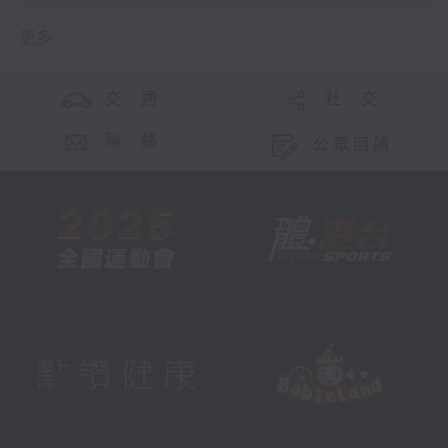
更多 ...
交 通
社 交
聯 絡
公眾回饋