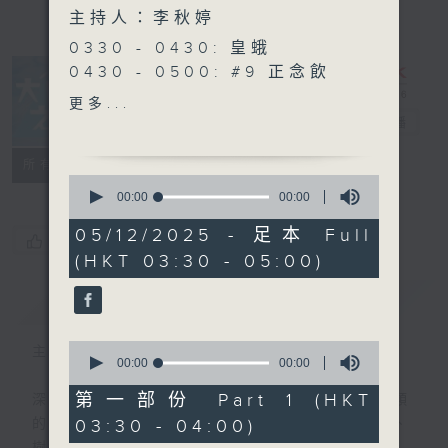
主持人：李秋婷
0330 - 0430: 皇蛾
0430 - 0500: #9 正念飲
食
更多...
大自然之聲
電台直播
特備網頁
PODCASTS
聯絡
所有集數
0
seconds
00:00
00:00
of
0
05/12/2025 - 足本 Full
您喜歡這個節目嗎?
seconds
(HKT 03:30 - 05:00)
簡介
GIST
0
主持人：李秋婷
seconds
00:00
00:00
of
0
第一部份 Part 1 (HKT
深夜，是結束，也是新的開始。開啟一段另類
seconds
03:30 - 04:00)
的旅程，投入難得的片刻寧靜，置身於風、