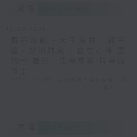
預告
UPCOMING
10/08/2026
寶石海鱔、大王烏賊、椰子
蟹、非洲肺魚 / 自在心得 星
期一 嘉賓：生命導師 周華山
博士
0330 - 0430: 寶石海鱔、大王烏賊、椰
子蟹、非洲肺魚
更多...
0430 - 0500: #17 討厭爸爸的四十幾歲
男子
重溫
CATCHUP