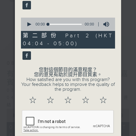
樹、鳥聲之中，享受放空。
第一台播放時間
更多...
0
星期一至六03:30至05:00
seconds
00:00
00:00
of
0
第二部份 Part 2 (HKT
#香港電台文教組
seconds
最新
LATEST
04:04 - 05:00)
08/08/2026
您對這個節目的滿意程度？
有毒植物 / 森林浴 星期六 嘉
您的意見有助於提升節目質素。
How satisfied are you with this program?
賓：森林浴嚮導 易琪
Your feedback helps to improve the quality of
the program.
0330 - 0430: 有毒植物
0430 - 0500: #39 與生俱來的大自然連
☆
☆
☆
☆
☆
結 嘉賓：梁雅貽Eliz （森林療癒嚮導）
0
seconds
00:00
1:26:00
of
1
08/08/2026 - 足本 Full (HKT
hour,
03:30 - 05:00)
26