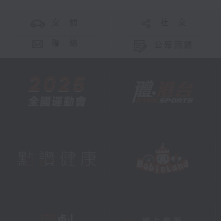
交 通
社 交
聯 絡
公眾回饋