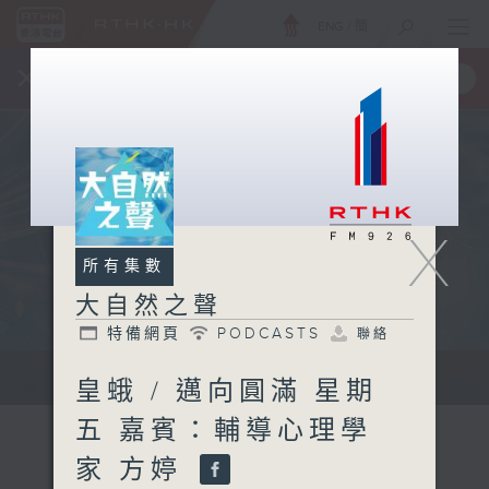
ENG
/
簡
×
全新 RTHK On The Go
取得
一手掌握 RTHK 電台、電視節目
X
所有集數
大自然之聲
特備網頁
PODCASTS
聯絡
...
皇蛾 / 邁向圓滿 星期
五 嘉賓：輔導心理學
家 方婷