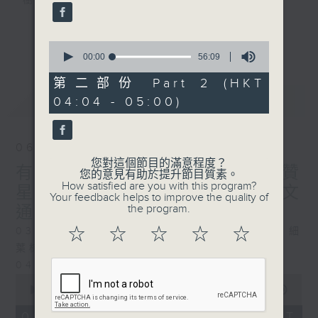
樹、鳥聲之中，享受放空。
第一台播放時間
更多...
0
星期一至六03:30至05:00
seconds
00:00
56:09
of
56
第二部份 Part 2 (HKT
#香港電台文教組
minutes,
最新
LATEST
04:04 - 05:00)
9
seconds
06/08/2026
您對這個節目的滿意程度？
有血緣關係的植物 / 聲頻禮贊
您的意見有助於提升節目質素。
How satisfied are you with this program?
星期四 嘉賓：頌缽演奏家 曾文
Your feedback helps to improve the quality of
the program.
通
☆
☆
☆
☆
☆
0330 - 0430: 有血緣關係的植物：棕竹、細
葉棕竹、虎尾蘭、金邊虎尾蘭、草海桐
0430 - 0500: #14 觀察呼吸溫度
0
seconds
00:00
1:25:59
of
1
06/08/2026 - 足本 Full (HKT