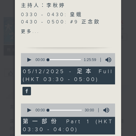
主持人：李秋婷
0330 - 0430: 皇蛾
0430 - 0500: #9 正念飲
食
更多...
大自然之聲
電台直播
特備網頁
PODCASTS
聯絡
所有集數
0
seconds
00:00
1:25:59
of
1
05/12/2025 - 足本 Full
您喜歡這個節目嗎?
hour,
(HKT 03:30 - 05:00)
25
minutes,
59
簡介
GIST
seconds
0
主持人：李秋婷
seconds
00:00
30:00
of
30
第一部份 Part 1 (HKT
深夜，是結束，也是新的開始。開啟一段另類
minutes,
03:30 - 04:00)
的旅程，投入難得的片刻寧靜，置身於風、
0
seconds