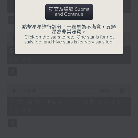
hour,
03:30 - 05:00)
25
提交及繼續 Submit
minutes,
and Continue
59
seconds
點擊星星進行評分：一顆星為不滿意，五顆
星為非常滿意。
0
Click on the stars to rate: One star is for not
seconds
00:00
30:10
satisfied, and Five stars is for very satisfied.
of
30
第一部份 Part 1 (HKT 03:30 -
minutes,
04:00)
10
seconds
0
seconds
00:00
56:09
of
56
第二部份 Part 2 (HKT 04:04 -
minutes,
05:00)
9
seconds