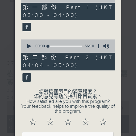
樹、鳥聲之中，享受放空。
of
30
第一部份 Part 1 (HKT
minutes,
03:30 - 04:00)
第一台播放時間
10
更多...
seconds
星期一至六03:30至05:00
#香港電台文教組
0
最新
LATEST
seconds
00:00
56:10
of
56
第二部份 Part 2 (HKT
minutes,
07/08/2026
04:04 - 05:00)
10
seconds
樹懶 / 邁向圓滿 星期五 嘉
賓：輔導心理學家 方婷
0330 - 0430: 樹懶
您對這個節目的滿意程度？
您的意見有助於提升節目質素。
0430 - 0500: #13 人際關係指數
How satisfied are you with this program?
0
Your feedback helps to improve the quality of
seconds
00:00
1:25:59
the program.
of
1
07/08/2026 - 足本 Full (HKT
☆
☆
☆
☆
☆
hour,
03:30 - 05:00)
25
minutes,