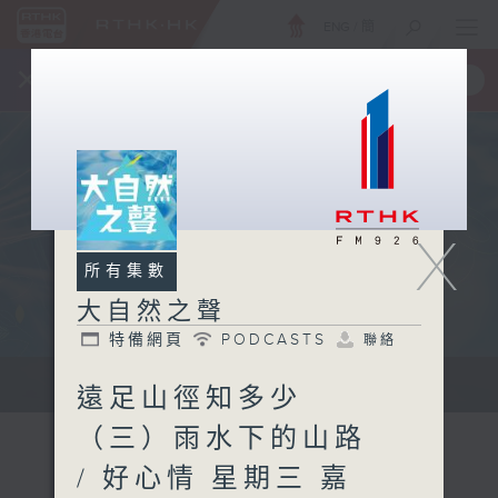
ENG
/
簡
×
全新 RTHK On The Go
取得
一手掌握 RTHK 電台、電視節目
X
所有集數
大自然之聲
特備網頁
PODCASTS
聯絡
...
遠足山徑知多少
（三）雨水下的山路
/ 好心情 星期三 嘉