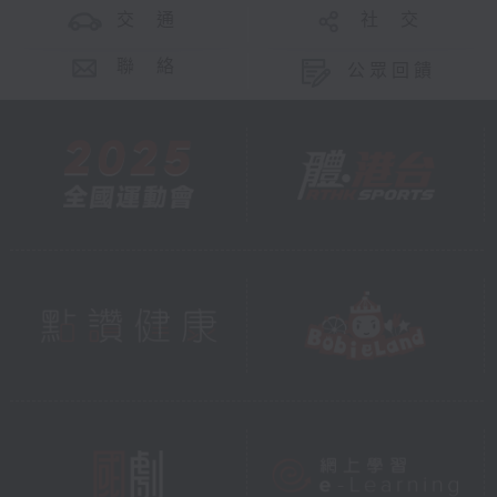
交 通
社 交
聯 絡
公眾回饋