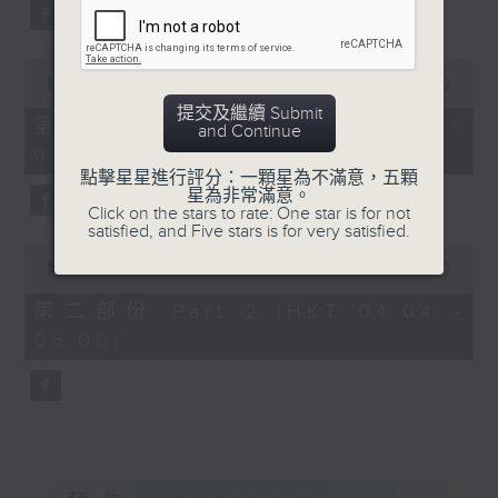
59
seconds
0
seconds
00:00
30:00
of
提交及繼續 Submit
30
第一部份 Part 1 (HKT 03:30 -
and Continue
minutes,
04:00)
0
seconds
點擊星星進行評分：一顆星為不滿意，五顆
星為非常滿意。
Click on the stars to rate: One star is for not
satisfied, and Five stars is for very satisfied.
0
seconds
00:00
56:09
of
56
第二部份 Part 2 (HKT 04:04 -
minutes,
05:00)
9
seconds