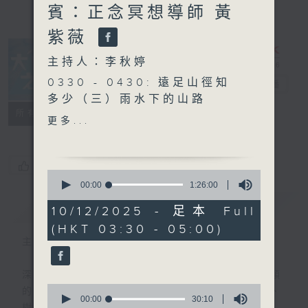
賓：正念冥想導師 黃
紫薇
主持人：李秋婷
0330 - 0430: 遠足山徑知
大自然之聲
電台直播
多少（三）雨水下的山路
特備網頁
PODCASTS
聯絡
所有集數
0430 - 0500: #22 一行禪
更多...
師： 放不下
您喜歡這個節目嗎?
0
seconds
00:00
1:26:00
of
簡介
GIST
1
10/12/2025 - 足本 Full
hour,
(HKT 03:30 - 05:00)
26
minutes,
主持人：李秋婷
0
seconds
深夜，是結束，也是新的開始。開啟一段另類
0
的旅程，投入難得的片刻寧靜，置身於風、
seconds
00:00
30:10